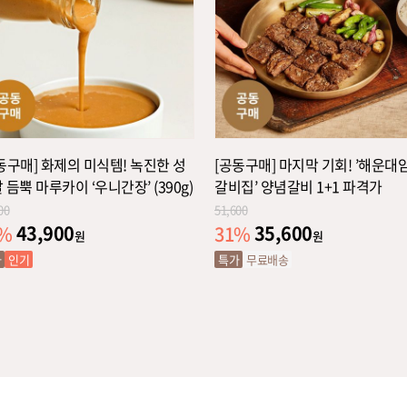
동구매] 화제의 미식템! 녹진한 성
[공동구매] 마지막 기회! ’해운대
 듬뿍 마루카이 ‘우니간장’ (390g)
갈비집’ 양념갈비 1+1 파격가
00
51,600
43,900
35,600
%
31
%
원
원
가
인기
특가
무료배송