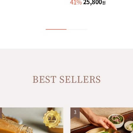
25,800
41
%
원
BEST SELLERS
3