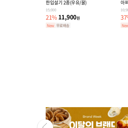
한입설기 2종(우유/꿀)
아찌
15,000
10,9
11,900
21
%
37
원
New
무료배송
Ne