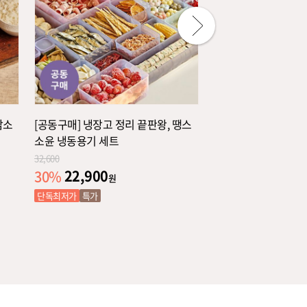
암소
[공동구매] 냉장고 정리 끝판왕, 땡스
[단독특가] 육즙 폭발!
소윤 냉동용기 세트
든' 수제 떡갈비 (소/한
32,600
35,800
22,900
28,800
30
%
20
%
원
원
단독최저가
특가
특가
인기