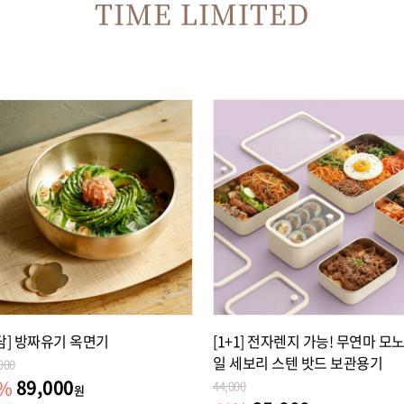
TIME LIMITED
담] 방짜유기 옥면기
[1+1] 전자렌지 가능! 무연마 모
일 세보리 스텐 밧드 보관용기
000
89,000
%
44,000
원