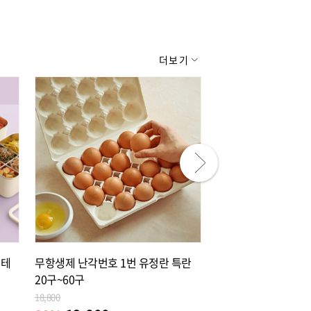
더보기
노테
무항생제 난각번호 1번 유정란 특란
[원주 맛집] 잡내없는
20구~60구
푸짐한 흑염소 모듬전골 
18,800
30,000