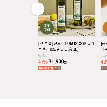
 자란 '달디단 미니
[9차앵콜] 산도 0.19%! DCOOP 유기
[공
3kg
농 올리브오일 1+1 (총 1L)
게알
60,000
75,9
0
31,900
47
%
42
원
원
단독최저가
특가
특