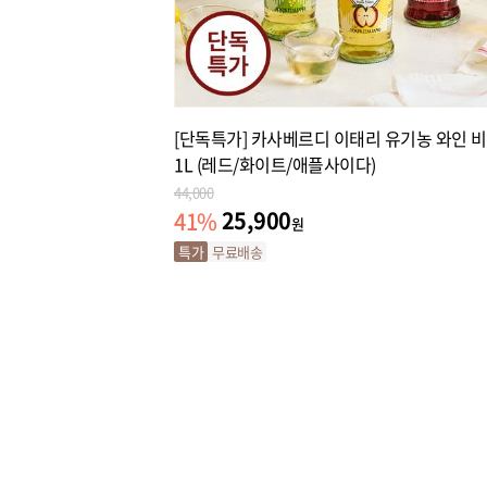
녹진한 성게알 듬뿍 마루
[단독특가] 카사베르디 이태리 유기농 와인 
1L (레드/화이트/애플사이다)
44,000
25,900
41
%
원
특가
무료배송