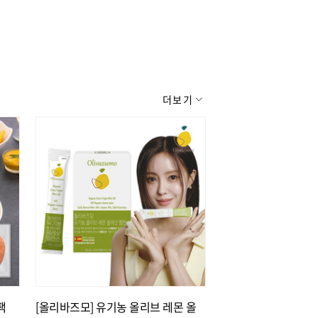
더보기
팩
[올리바즈모] 유기농 올리브 레몬 올