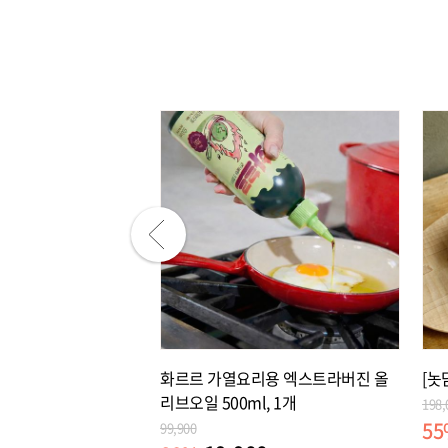
장! '다미온' 명인의 반
화르르 가열요리용 엑스트라버진 올
[놋
렁강된장 + 한돈김치
리브오일 500ml, 1개
198,
55
99,900