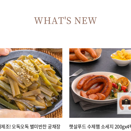
WHAT'S NEW
제조! 오독오독 별미반찬 궁채장
햇살푸드 수제햄 소세지 200gx4