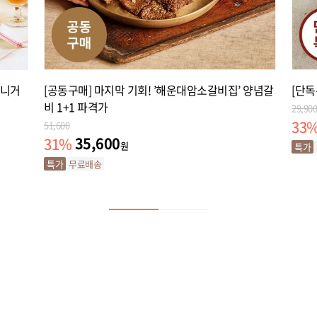
비니거
[공동구매] 마지막 기회! ’해운대암소갈비집’ 양념갈
[단독
비 1+1 파격가
29,900
33
51,600
35,600
31
%
원
특가
특가
무료배송