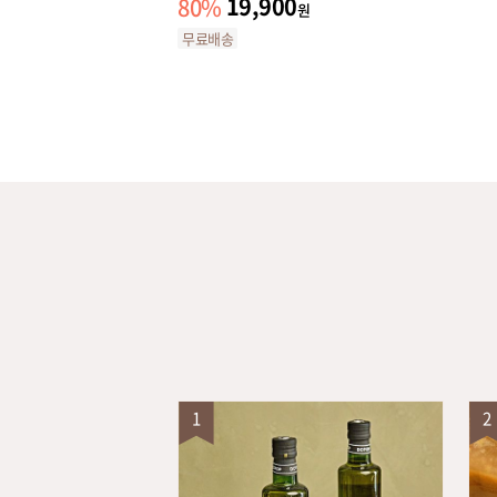
19,900
80
%
원
원
무료배송
1
2