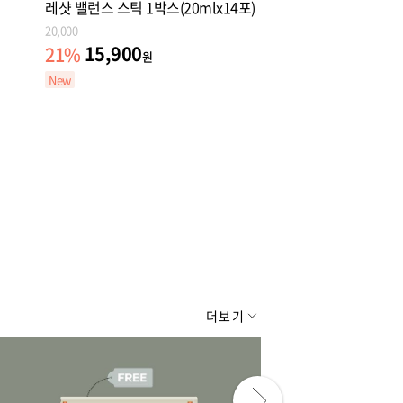
레샷 밸런스 스틱 1박스(20mlx14포)
20,000
15,900
21
%
원
New
더보기