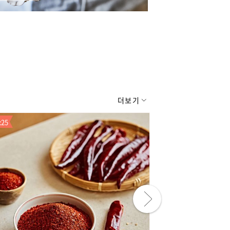
더보기
:24
3일 남음