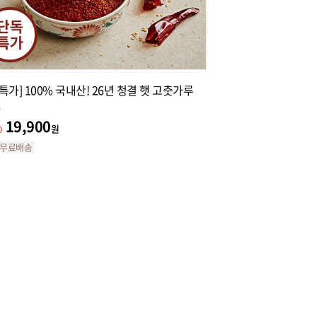
특가] 100% 국내산! 26년 청결 햇 고춧가루
[9차앵콜] 산도 0.1
1+1 (총 1L)
19,900
%
60,000
원
31,900
47
%
원
무료배송
단독최저가
특가