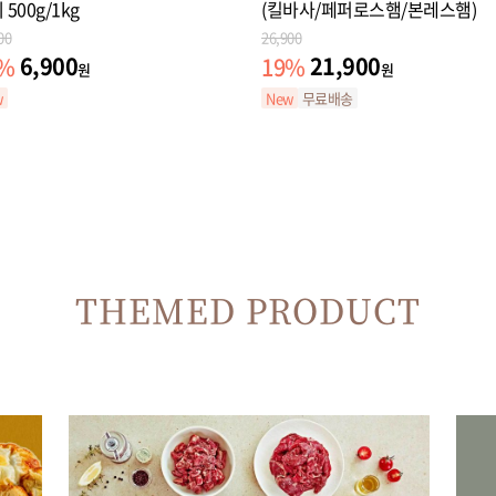
 500g/1kg
(킬바사/페퍼로스햄/본레스햄)
00
26,900
6,900
21,900
%
19
%
원
원
w
New
무료배송
THEMED PRODUCT