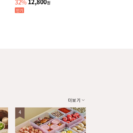
12,800
17,900
32
%
40
%
원
원
인기
더보기
4
5