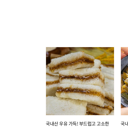
국내산 우유 가득! 부드럽고 고소한
국내