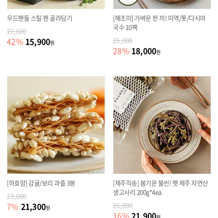
우드핸들 스틸 팬 골라담기
[해조미] 가벼운 한 끼! 미역/톳/다시마
국수 10팩
27,600
15,900
42
%
25,000
원
18,000
28
%
원
[하효맘] 감귤/보리 과즐 3봉
[제주직송] 봄기운 물씬! 햇 제주 자연산
생고사리 200g*4ea
23,000
21,300
7
%
26,000
원
21,900
16
%
원