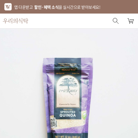
앱 다운받고
할인·혜택 소식
을 실시간으로 받아보세요!
스토어 홈
에디터 추천
한정특가
베스트
신상품
기획전
브랜드
푸드
키친