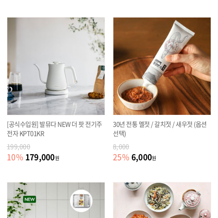
[공식수입원] 발뮤다 NEW 더 팟 전기주
30년 전통 멜젓 / 갈치젓 / 새우젓 (옵션
전자 KPT01KR
선택)
199,000
8,000
179,000
6,000
10
%
25
%
원
원