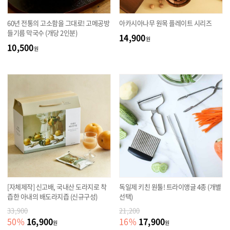
60년 전통의 고소함을 그대로! 고메공방
아카시아나무 원목 플레이트 시리즈
들기름 막국수 (개당 2인분)
14,900
원
10,500
원
[자체제작] 신고배, 국내산 도라지로 착
독일제 키친 원툴! 트라이앵글 4종 (개별
즙한 아내의 배도라지즙 (신규구성)
선택)
33,900
21,200
16,900
17,900
50
%
16
%
원
원