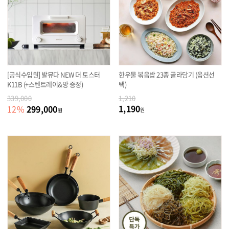
[공식수입원] 발뮤다 NEW 더 토스터
한우물 볶음밥 23종 골라담기 (옵션선
K11B (+스텐트레이&망 증정)
택)
339,000
1,210
1,190
299,000
12
%
원
원