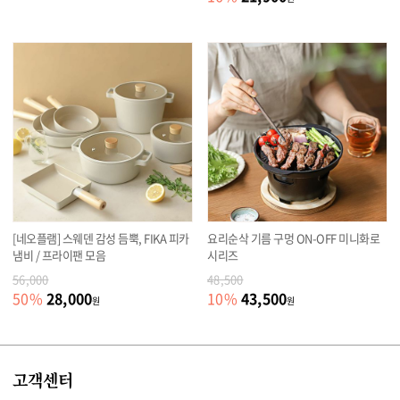
[네오플램] 스웨덴 감성 듬뿍, FIKA 피카
요리순삭 기름 구멍 ON-OFF 미니화로
냄비 / 프라이팬 모음
시리즈
56,000
48,500
28,000
43,500
50
%
10
%
원
원
고객센터