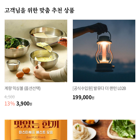
고객님을 위한 맞춤 추천 상품
계량 믹싱볼 (옵션선택)
[공식수입원] 발뮤다 더 랜턴 L02B
199,000
4,500
원
3,900
13
%
원