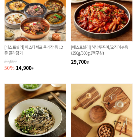
[베스트셀러] 미스타셰프 육개장 등 12
[베스트셀러] 하남쭈꾸미/오징어볶음
종 골라담기
(350g/500g 3팩구성)
29,700
30,000
원
14,900
50
%
원