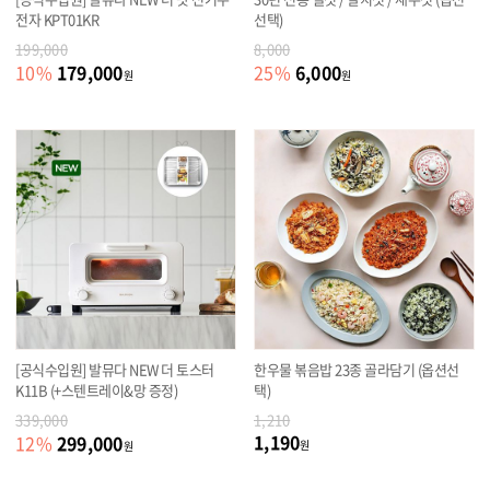
전자 KPT01KR
선택)
199,000
8,000
179,000
6,000
10
%
25
%
원
원
[공식수입원] 발뮤다 NEW 더 토스터
한우물 볶음밥 23종 골라담기 (옵션선
K11B (+스텐트레이&망 증정)
택)
339,000
1,210
1,190
299,000
12
%
원
원