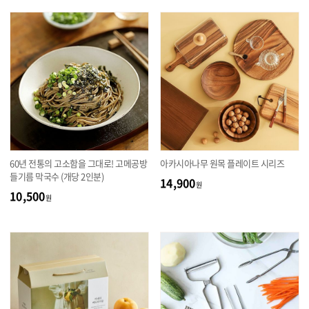
60년 전통의 고소함을 그대로! 고메공방
아카시아나무 원목 플레이트 시리즈
들기름 막국수 (개당 2인분)
14,900
원
10,500
원