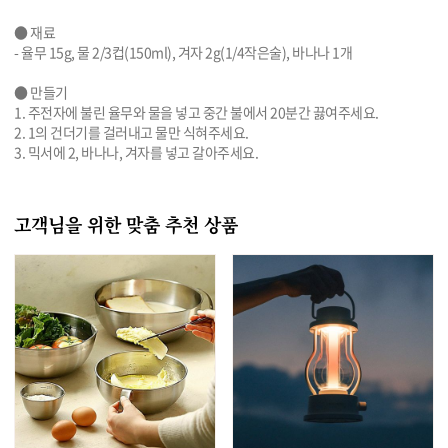
● 재료

- 율무 15g, 물 2/3컵(150ml), 겨자 2g(1/4작은술), 바나나 1개

● 만들기

1. 주전자에 불린 율무와 물을 넣고 중간 불에서 20분간 끓여주세요.

2. 1의 건더기를 걸러내고 물만 식혀주세요.

3. 믹서에 2, 바나나, 겨자를 넣고 갈아주세요.
고객님을 위한 맞춤 추천 상품