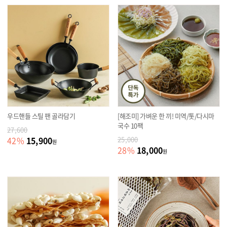
우드핸들 스틸 팬 골라담기
[해조미] 가벼운 한 끼! 미역/톳/다시마
국수 10팩
27,600
15,900
42
%
25,000
원
18,000
28
%
원