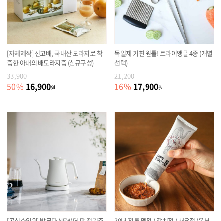
[자체제작] 신고배, 국내산 도라지로 착
독일제 키친 원툴! 트라이앵글 4종 (개별
즙한 아내의 배도라지즙 (신규구성)
선택)
33,900
21,200
16,900
17,900
50
%
16
%
원
원
[공식수입원] 발뮤다 NEW 더 팟 전기주
30년 전통 멜젓 / 갈치젓 / 새우젓 (옵션