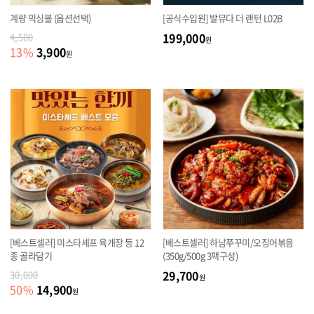
계량 믹싱볼 (옵션선택)
[공식수입원] 발뮤다 더 랜턴 L02B
199,000
4,500
원
3,900
13
%
원
[베스트셀러] 미스타셰프 육개장 등 12
[베스트셀러] 하남쭈꾸미/오징어볶음
종 골라담기
(350g/500g 3팩구성)
29,700
30,000
원
14,900
50
%
원