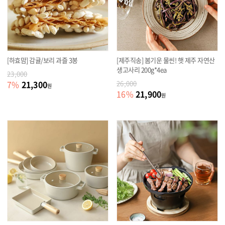
[하효맘] 감귤/보리 과즐 3봉
[제주직송] 봄기운 물씬! 햇 제주 자연산
생고사리 200g*4ea
23,000
21,300
7
%
26,000
원
21,900
16
%
원