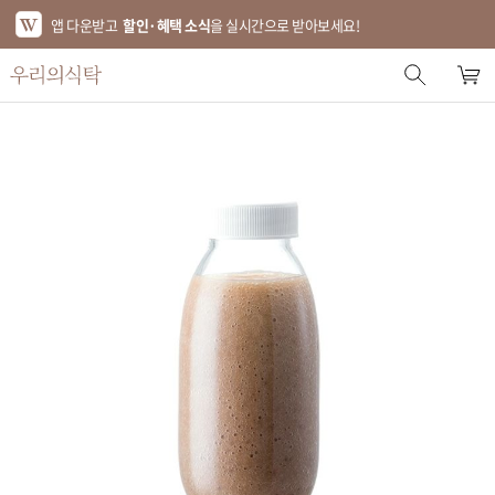
앱 다운받고
할인·혜택 소식
을 실시간으로 받아보세요!
스토어 홈
에디터 추천
한정특가
베스트
신상품
기획전
브랜드
푸드
키친