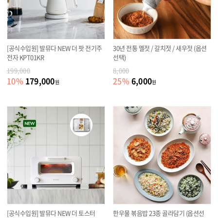
[공식수입원] 발뮤다 NEW 더 팟 전기주
30년 전통 멜젓 / 갈치젓 / 새우젓 (옵션
전자 KPT01KR
선택)
199,000
8,000
179,000
6,000
10
%
25
%
원
원
[공식수입원] 발뮤다 NEW 더 토스터
한우물 볶음밥 23종 골라담기 (옵션선