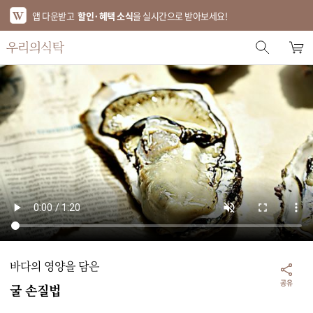
앱 다운받고
할인·혜택 소식
을 실시간으로 받아보세요!
스토어 홈
에디터 추천
한정특가
베스트
신상품
기획전
브랜드
바다의 영양을 담은
푸드
공유
굴 손질법
키친