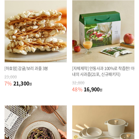
[하효맘] 감귤/보리 과즐 3봉
[자체제작] 안동사과 100%로 착즙한! 아
내의 사과즙(21포, 신규패키지)
23,000
21,300
7
%
32,800
원
16,900
48
%
원