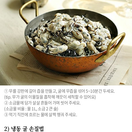
① 무를 강판에 갈아 즙을 만들고, 굴에 무즙을 섞어 5~10분간 두세요.

(tip. 무가 굴의 이물질을 흡착해 깨끗이 세척할 수 있어요)

② 소금물에 담가 살살 흔들어 가며 씻어 주세요.

(소금물 비율 : 물 1L, 소금 2 큰 술)

2) 냉동 굴 손질법