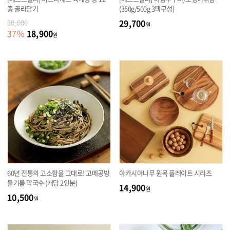
종 골라담기
(350g/500g 3팩구성)
29,700
30,000
원
18,900
37
%
원
60년 전통의 고소함을 그대로! 고메공방
아카시아나무 원목 플레이트 시리즈
들기름 막국수 (개당 2인분)
14,900
원
10,500
원