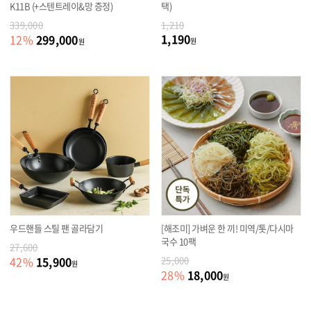
K11B (+스텐트레이&망 증정)
택)
339,000
1,210
1,190
299,000
12
%
원
원
우드핸들 스틸 팬 골라담기
[해조미] 가벼운 한 끼! 미역/톳/다시마
국수 10팩
27,600
15,900
42
%
25,000
원
18,000
28
%
원