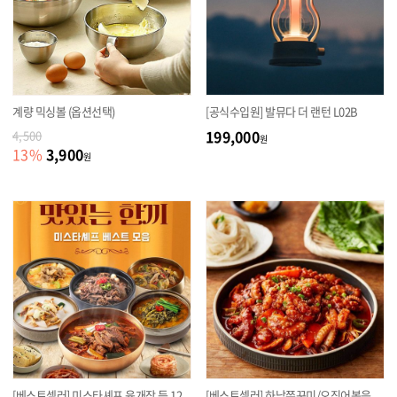
계량 믹싱볼 (옵션선택)
[공식수입원] 발뮤다 더 랜턴 L02B
199,000
4,500
원
3,900
13
%
원
[베스트셀러] 미스타셰프 육개장 등 12
[베스트셀러] 하남쭈꾸미/오징어볶음