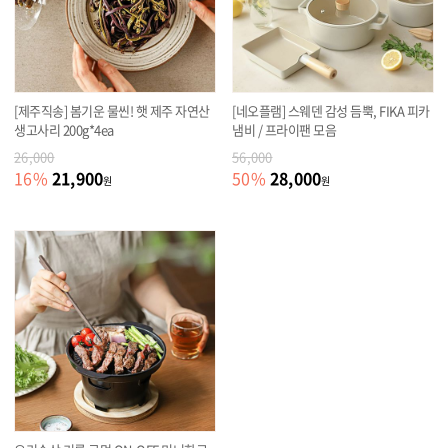
[제주직송] 봄기운 물씬! 햇 제주 자연산
[네오플램] 스웨덴 감성 듬뿍, FIKA 피카
생고사리 200g*4ea
냄비 / 프라이팬 모음
26,000
56,000
21,900
28,000
16
%
50
%
원
원