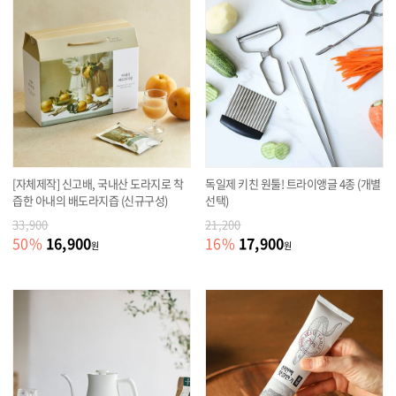
[자체제작] 신고배, 국내산 도라지로 착
독일제 키친 원툴! 트라이앵글 4종 (개별
즙한 아내의 배도라지즙 (신규구성)
선택)
33,900
21,200
16,900
17,900
50
%
16
%
원
원