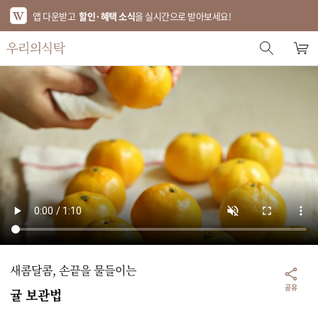
앱 다운받고
할인·혜택 소식
을 실시간으로 받아보세요!
스토어 홈
에디터 추천
한정특가
베스트
신상품
기획전
브랜드
새콤달콤, 손끝을 물들이는
푸드
공유
귤 보관법
키친