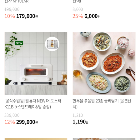
전자 KPT01KR
선택)
199,000
8,000
179,000
6,000
10
%
25
%
원
원
[공식수입원] 발뮤다 NEW 더 토스터
한우물 볶음밥 23종 골라담기 (옵션선
K11B (+스텐트레이&망 증정)
택)
339,000
1,210
1,190
299,000
12
%
원
원