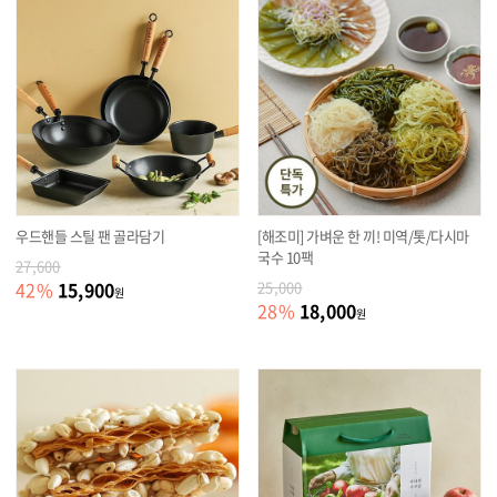
우드핸들 스틸 팬 골라담기
[해조미] 가벼운 한 끼! 미역/톳/다시마
국수 10팩
27,600
15,900
42
%
25,000
원
18,000
28
%
원