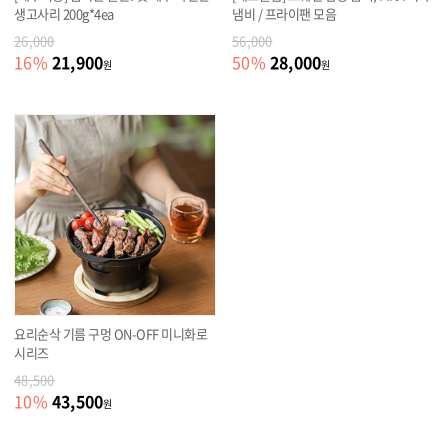
생고사리 200g*4ea
냄비 / 프라이팬 모음
26,000
56,000
21,900
28,000
16
%
50
%
원
원
요리순삭 기름 구멍 ON-OFF 미니화로
시리즈
48,500
43,500
10
%
원