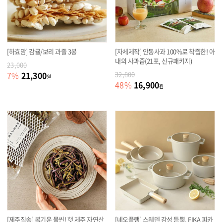
[하효맘] 감귤/보리 과즐 3봉
[자체제작] 안동사과 100%로 착즙한! 아
내의 사과즙(21포, 신규패키지)
23,000
21,300
7
%
32,800
원
16,900
48
%
원
[제주직송] 봄기운 물씬! 햇 제주 자연산
[네오플램] 스웨덴 감성 듬뿍, FIKA 피카