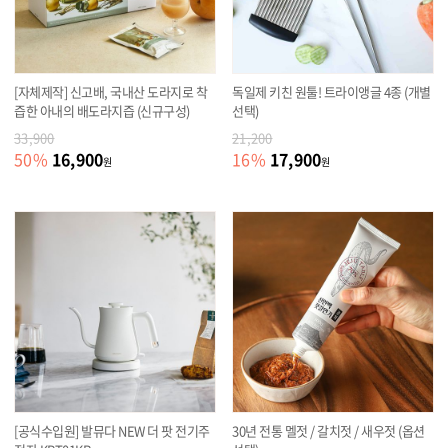
[자체제작] 신고배, 국내산 도라지로 착
독일제 키친 원툴! 트라이앵글 4종 (개별
즙한 아내의 배도라지즙 (신규구성)
선택)
33,900
21,200
16,900
17,900
50
%
16
%
원
원
[공식수입원] 발뮤다 NEW 더 팟 전기주
30년 전통 멜젓 / 갈치젓 / 새우젓 (옵션