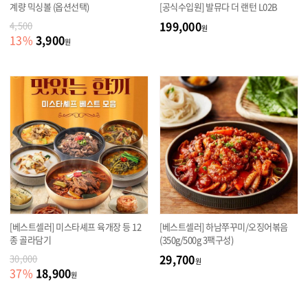
계량 믹싱볼 (옵션선택)
[공식수입원] 발뮤다 더 랜턴 L02B
199,000
4,500
원
3,900
13
%
원
[베스트셀러] 미스타셰프 육개장 등 12
[베스트셀러] 하남쭈꾸미/오징어볶음
종 골라담기
(350g/500g 3팩구성)
29,700
30,000
원
18,900
37
%
원