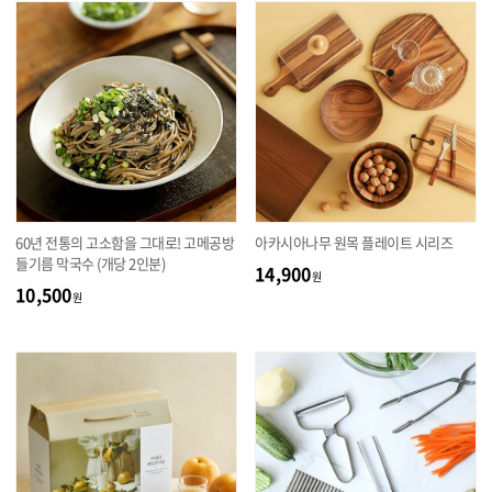
60년 전통의 고소함을 그대로! 고메공방
아카시아나무 원목 플레이트 시리즈
들기름 막국수 (개당 2인분)
14,900
원
10,500
원