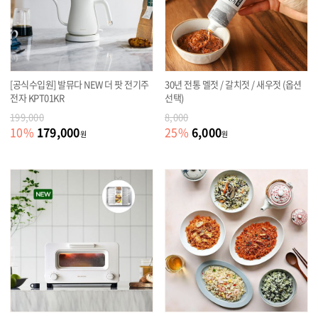
[공식수입원] 발뮤다 NEW 더 팟 전기주
30년 전통 멜젓 / 갈치젓 / 새우젓 (옵션
전자 KPT01KR
선택)
199,000
8,000
179,000
6,000
10
%
25
%
원
원