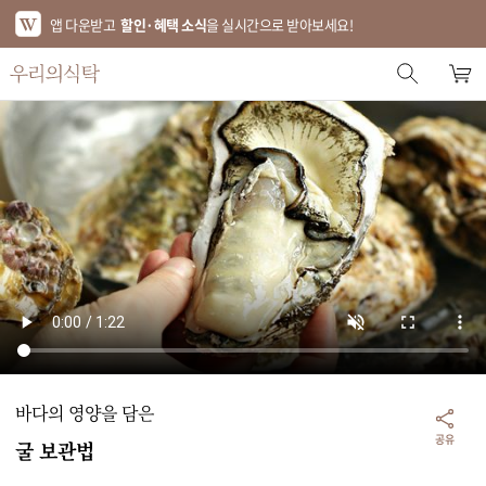
앱 다운받고
할인·혜택 소식
을 실시간으로 받아보세요!
스토어 홈
에디터 추천
한정특가
베스트
신상품
기획전
브랜드
바다의 영양을 담은
푸드
공유
굴 보관법
키친