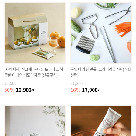
[자체제작] 신고배, 국내산 도라지로 착
독일제 키친 원툴! 트라이앵글 4종 (개별
즙한 아내의 배도라지즙 (신규구성)
선택)
33,900
21,200
16,900
17,900
50
%
16
%
원
원