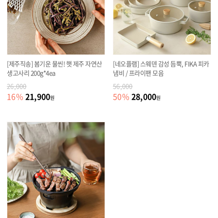
[제주직송] 봄기운 물씬! 햇 제주 자연산
[네오플램] 스웨덴 감성 듬뿍, FIKA 피카
생고사리 200g*4ea
냄비 / 프라이팬 모음
26,000
56,000
21,900
28,000
16
%
50
%
원
원