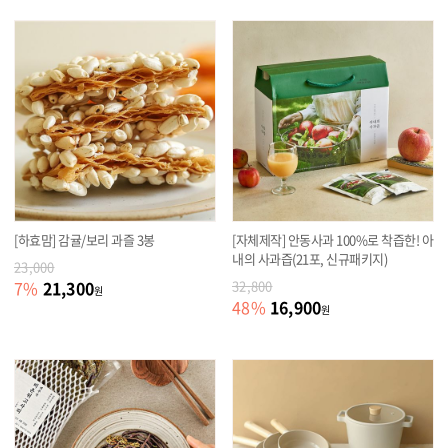
[하효맘] 감귤/보리 과즐 3봉
[자체제작] 안동사과 100%로 착즙한! 아
내의 사과즙(21포, 신규패키지)
23,000
21,300
7
%
32,800
원
16,900
48
%
원