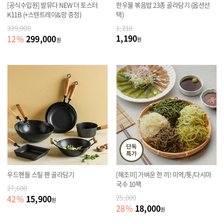
[공식수입원] 발뮤다 NEW 더 토스터
한우물 볶음밥 23종 골라담기 (옵션선
K11B (+스텐트레이&망 증정)
택)
339,000
1,210
1,190
299,000
12
%
원
원
우드핸들 스틸 팬 골라담기
[해조미] 가벼운 한 끼! 미역/톳/다시마
국수 10팩
27,600
15,900
42
%
25,000
원
18,000
28
%
원