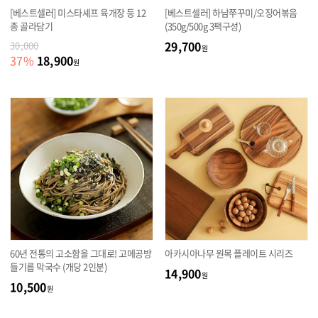
[베스트셀러] 미스타셰프 육개장 등 12
[베스트셀러] 하남쭈꾸미/오징어볶음
종 골라담기
(350g/500g 3팩구성)
29,700
30,000
원
18,900
37
%
원
60년 전통의 고소함을 그대로! 고메공방
아카시아나무 원목 플레이트 시리즈
들기름 막국수 (개당 2인분)
14,900
원
10,500
원