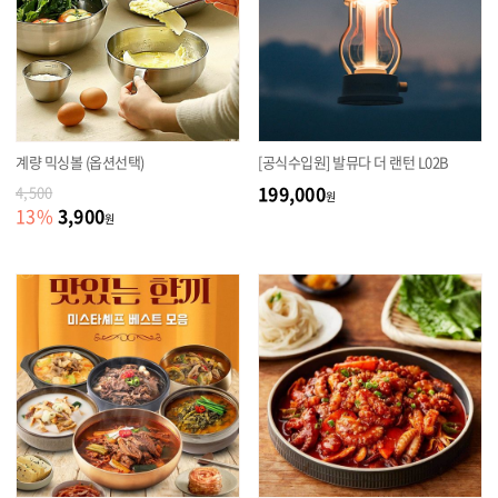
계량 믹싱볼 (옵션선택)
[공식수입원] 발뮤다 더 랜턴 L02B
199,000
4,500
원
3,900
13
%
원