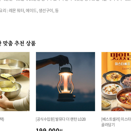
 맞춤 추천 상품
택)
[공식수입원] 발뮤다 더 랜턴 L02B
[베스트셀러] 미스타
골라담기
199,000
원