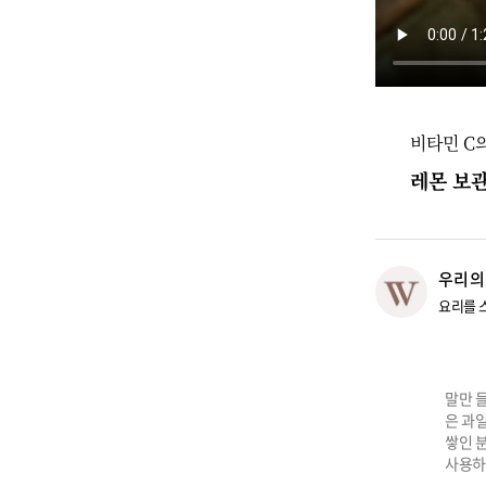
비타민 C
레몬 보
우리의
요리를 
말만 들
은 과일
쌓인 
사용하