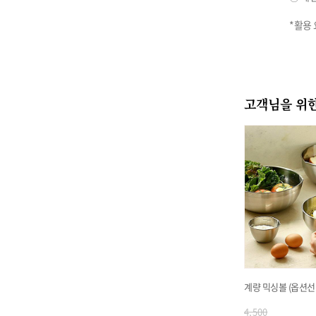
고객님을 위한
계량 믹싱볼 (옵션선
4,500