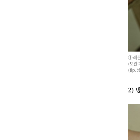
① 레몬
(보관 기
(tip
2) 