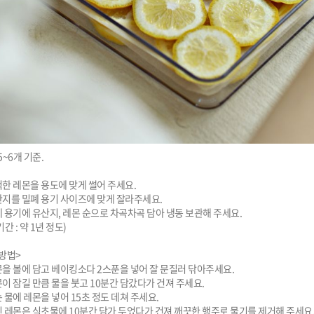
~6개 기준.

한 레몬을 용도에 맞게 썰어 주세요.

지를 밀폐 용기 사이즈에 맞게 잘라주세요.

 용기에 유산지, 레몬 순으로 차곡차곡 담아 냉동 보관해 주세요.

간 : 약 1년 정도)

법>

을 볼에 담고 베이킹소다 2스푼을 넣어 잘 문질러 닦아주세요.

이 잠길 만큼 물을 붓고 10분간 담갔다가 건져 주세요.

 물에 레몬을 넣어 15초 정도 데쳐 주세요.

 레몬은 식초물에 10분간 담가 두었다가 건져 깨끗한 행주로 물기를 제거해 주세요.
