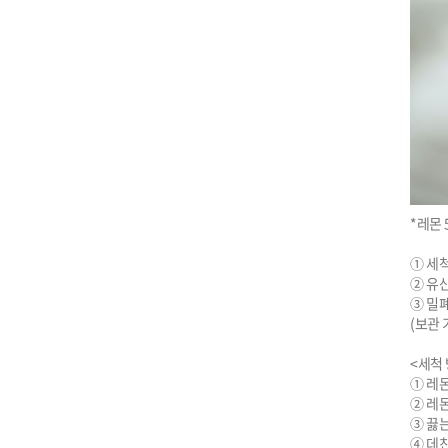
*레몬 5
① 세척
② 유산
③ 밀폐
(보관 기
<세척 방
① 레몬
② 레몬
③ 끓는
④ 데친