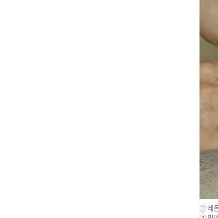
① 레몬
② 밀폐