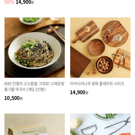
14,900
50
%
원
60년 전통의 고소함을 그대로! 고메공방
아카시아나무 원목 플레이트 시리즈
들기름 막국수 (개당 2인분)
14,900
원
10,500
원