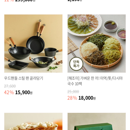
우드핸들 스틸 팬 골라담기
[해조미] 가벼운 한 끼! 미역/톳/다시마
국수 10팩
27,600
15,900
42
%
25,000
원
18,000
28
%
원