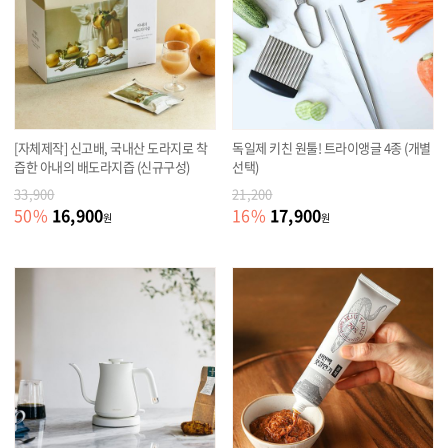
[자체제작] 신고배, 국내산 도라지로 착
독일제 키친 원툴! 트라이앵글 4종 (개별
즙한 아내의 배도라지즙 (신규구성)
선택)
33,900
21,200
16,900
17,900
50
%
16
%
원
원