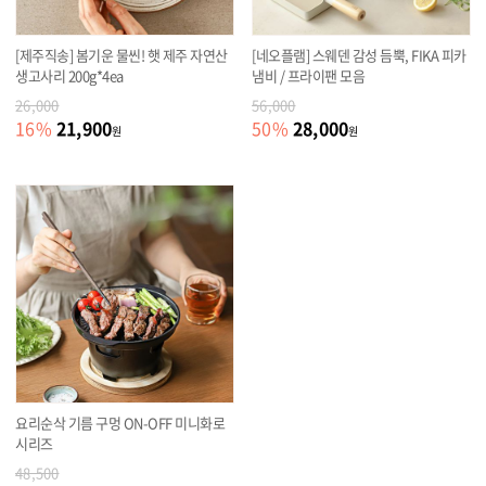
[제주직송] 봄기운 물씬! 햇 제주 자연산
[네오플램] 스웨덴 감성 듬뿍, FIKA 피카
생고사리 200g*4ea
냄비 / 프라이팬 모음
26,000
56,000
21,900
28,000
16
%
50
%
원
원
요리순삭 기름 구멍 ON-OFF 미니화로
시리즈
48,500