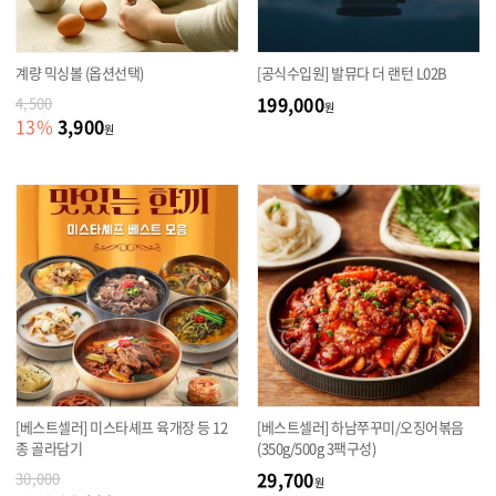
계량 믹싱볼 (옵션선택)
[공식수입원] 발뮤다 더 랜턴 L02B
199,000
4,500
원
3,900
13
%
원
[베스트셀러] 미스타셰프 육개장 등 12
[베스트셀러] 하남쭈꾸미/오징어볶음
종 골라담기
(350g/500g 3팩구성)
29,700
30,000
원