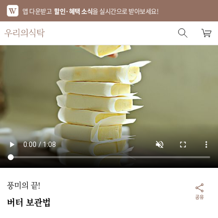
앱 다운받고
할인·혜택 소식
을 실시간으로 받아보세요!
스토어 홈
에디터 추천
한정특가
베스트
신상품
기획전
브랜드
풍미의 끝!
푸드
공유
버터 보관법
키친