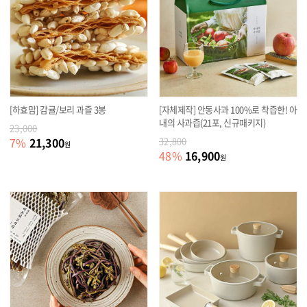
[하효맘] 감귤/보리 과즐 3봉
[자체제작] 안동사과 100%로 착즙한! 아
내의 사과즙(21포, 신규패키지)
23,000
21,300
7
%
32,800
원
16,900
48
%
원