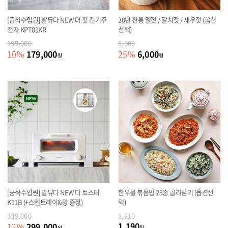
[공식수입원] 발뮤다 NEW 더 팟 전기주
30년 전통 멜젓 / 갈치젓 / 새우젓 (옵션
전자 KPT01KR
선택)
199,000
8,000
179,000
6,000
10
%
25
%
원
원
[공식수입원] 발뮤다 NEW 더 토스터
한우물 볶음밥 23종 골라담기 (옵션선
K11B (+스텐트레이&망 증정)
택)
339,000
1,210
1,190
299,000
12
%
원
원