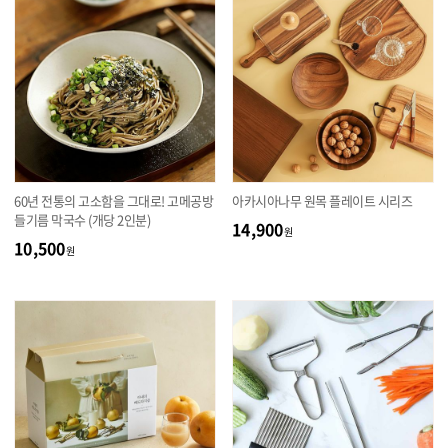
60년 전통의 고소함을 그대로! 고메공방
아카시아나무 원목 플레이트 시리즈
들기름 막국수 (개당 2인분)
14,900
원
10,500
원