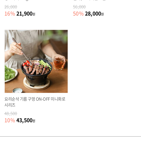
26,000
56,000
21,900
28,000
16
%
50
%
원
원
요리순삭 기름 구멍 ON-OFF 미니화로
시리즈
48,500
43,500
10
%
원