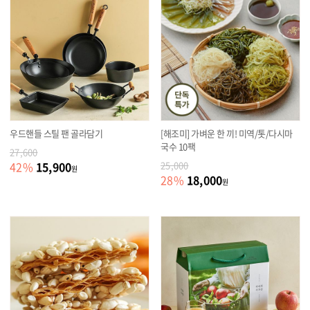
우드핸들 스틸 팬 골라담기
[해조미] 가벼운 한 끼! 미역/톳/다시마
국수 10팩
27,600
15,900
42
%
25,000
원
18,000
28
%
원