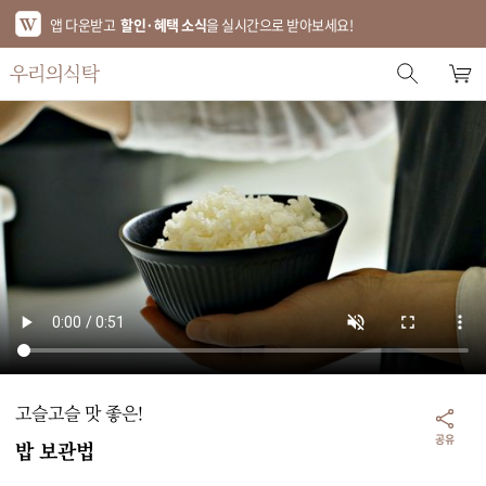
앱 다운받고
할인·혜택 소식
을 실시간으로 받아보세요!
스토어 홈
에디터 추천
한정특가
베스트
신상품
기획전
브랜드
고슬고슬 맛 좋은!
푸드
공유
밥 보관법
키친