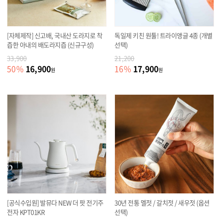
[자체제작] 신고배, 국내산 도라지로 착
독일제 키친 원툴! 트라이앵글 4종 (개별
즙한 아내의 배도라지즙 (신규구성)
선택)
33,900
21,200
16,900
17,900
50
%
16
%
원
원
[공식수입원] 발뮤다 NEW 더 팟 전기주
30년 전통 멜젓 / 갈치젓 / 새우젓 (옵션
전자 KPT01KR
선택)