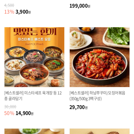
199,000
4,500
원
3,900
13
%
원
[베스트셀러] 미스타셰프 육개장 등 12
[베스트셀러] 하남쭈꾸미/오징어볶음
종 골라담기
(350g/500g 3팩구성)
29,700
30,000
원
14,900
50
%
원