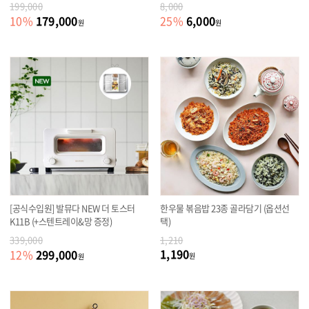
199,000
8,000
179,000
6,000
10
%
25
%
원
원
[공식수입원] 발뮤다 NEW 더 토스터
한우물 볶음밥 23종 골라담기 (옵션선
K11B (+스텐트레이&망 증정)
택)
339,000
1,210
1,190
299,000
12
%
원
원