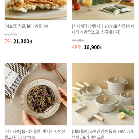
[하효맘] 감귤/보리 과즐 3봉
[자체제작] 안동사과 100%로 착즙한! 아
내의 사과즙(21포, 신규패키지)
23,000
21,300
7
%
32,800
원
16,900
48
%
원
[제주직송] 봄기운 물씬! 햇 제주 자연산
[네오플램] 스웨덴 감성 듬뿍, FIKA 피카
생고사리 200g*4ea
냄비 / 프라이팬 모음