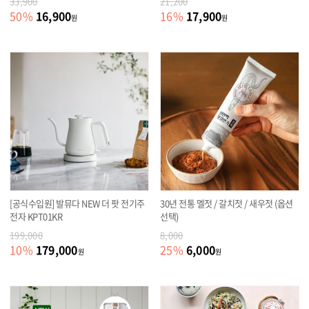
33,900
21,200
16,900
17,900
50
%
16
%
원
원
[공식수입원] 발뮤다 NEW 더 팟 전기주
30년 전통 멜젓 / 갈치젓 / 새우젓 (옵션
전자 KPT01KR
선택)
199,000
8,000
179,000
6,000
10
%
25
%
원
원