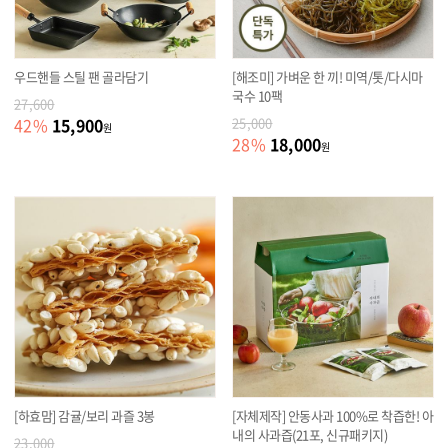
우드핸들 스틸 팬 골라담기
[해조미] 가벼운 한 끼! 미역/톳/다시마
국수 10팩
27,600
15,900
42
%
25,000
원
18,000
28
%
원
[하효맘] 감귤/보리 과즐 3봉
[자체제작] 안동사과 100%로 착즙한! 아
내의 사과즙(21포, 신규패키지)
23,000