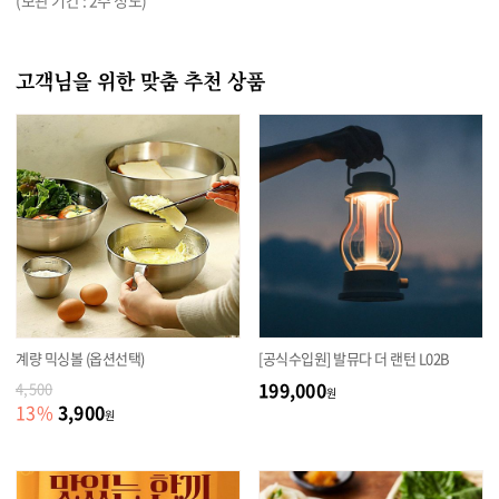
(보관 기간 : 2주 정도)
고객님을 위한 맞춤 추천 상품
계량 믹싱볼 (옵션선택)
[공식수입원] 발뮤다 더 랜턴 L02B
199,000
4,500
원
3,900
13
%
원