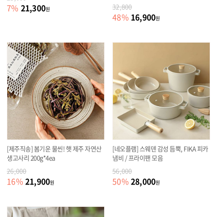
21,300
7
%
32,800
원
16,900
48
%
원
[제주직송] 봄기운 물씬! 햇 제주 자연산
[네오플램] 스웨덴 감성 듬뿍, FIKA 피카
생고사리 200g*4ea
냄비 / 프라이팬 모음
26,000
56,000
21,900
28,000
16
%
50
%
원
원