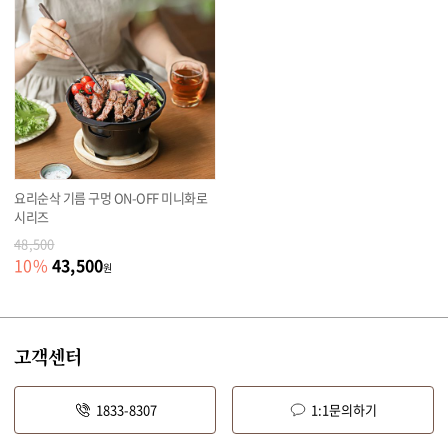
요리순삭 기름 구멍 ON-OFF 미니화로
시리즈
48,500
43,500
10
%
원
고객센터
1833-8307
1:1문의하기