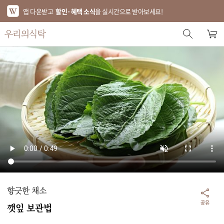
앱 다운받고
할인·혜택 소식
을 실시간으로 받아보세요!
스토어 홈
에디터 추천
한정특가
베스트
신상품
기획전
브랜드
향긋한 채소
푸드
공유
깻잎 보관법
키친