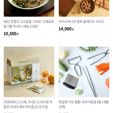
60년 전통의 고소함을 그대로! 고메공방
아카시아나무 원목 플레이트 시리즈
들기름 막국수 (개당 2인분)
14,900
원
10,500
원
[자체제작] 신고배, 국내산 도라지로 착
독일제 키친 원툴! 트라이앵글 4종 (개별
즙한 아내의 배도라지즙 (신규구성)
선택)