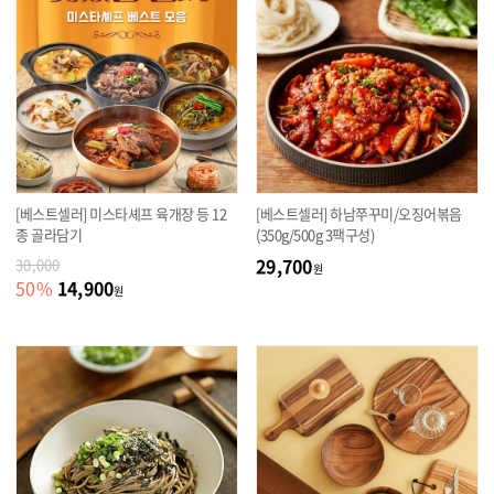
[베스트셀러] 미스타셰프 육개장 등 12
[베스트셀러] 하남쭈꾸미/오징어볶음
종 골라담기
(350g/500g 3팩구성)
29,700
30,000
원
14,900
50
%
원