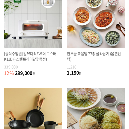
[공식수입원] 발뮤다 NEW 더 토스터
한우물 볶음밥 23종 골라담기 (옵션선
K11B (+스텐트레이&망 증정)
택)
339,000
1,210
1,190
299,000
12
%
원
원