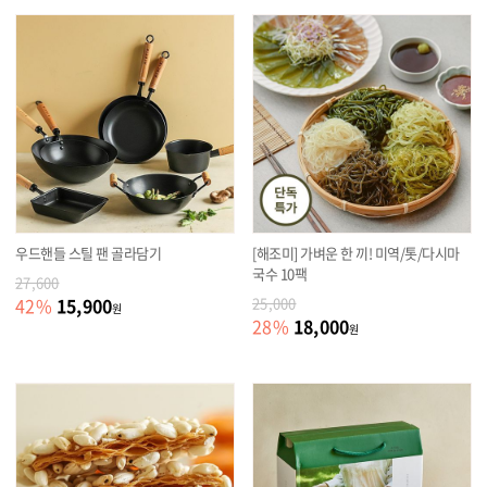
우드핸들 스틸 팬 골라담기
[해조미] 가벼운 한 끼! 미역/톳/다시마
국수 10팩
27,600
15,900
42
%
25,000
원
18,000
28
%
원