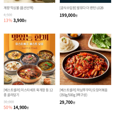
계량 믹싱볼 (옵션선택)
[공식수입원] 발뮤다 더 랜턴 L02B
199,000
4,500
원
3,900
13
%
원
[베스트셀러] 미스타셰프 육개장 등 12
[베스트셀러] 하남쭈꾸미/오징어볶음
종 골라담기
(350g/500g 3팩구성)
29,700
30,000
원
14,900
50
%
원