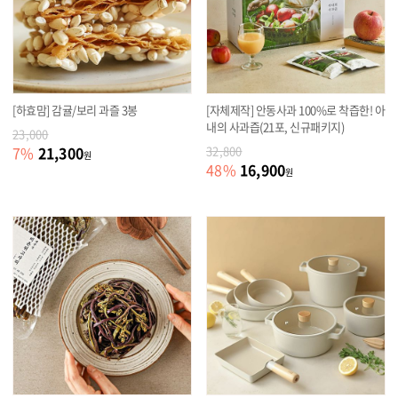
[하효맘] 감귤/보리 과즐 3봉
[자체제작] 안동사과 100%로 착즙한! 아
내의 사과즙(21포, 신규패키지)
23,000
21,300
7
%
32,800
원
16,900
48
%
원