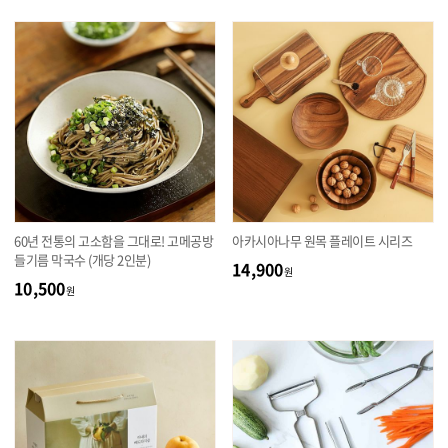
60년 전통의 고소함을 그대로! 고메공방
아카시아나무 원목 플레이트 시리즈
들기름 막국수 (개당 2인분)
14,900
원
10,500
원