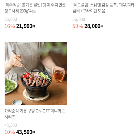
[제주직송] 봄기운 물씬! 햇 제주 자연산
[네오플램] 스웨덴 감성 듬뿍, FIKA 피카
생고사리 200g*4ea
냄비 / 프라이팬 모음
26,000
56,000
21,900
28,000
16
%
50
%
원
원
요리순삭 기름 구멍 ON-OFF 미니화로
시리즈
48,500
43,500
10
%
원