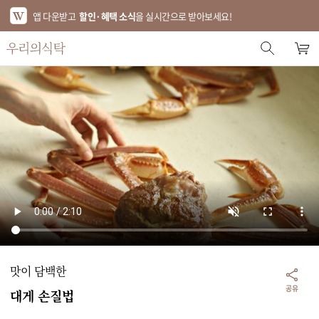
앱 다운받고
할인·혜택 소식
을 실시간으로 받아보세요!
스토어 홈
에디터 추천
한정특가
베스트
신상품
기획전
브랜드
맛이 담백한
푸드
공유
대게 손질법
키친