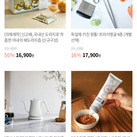
[자체제작] 신고배, 국내산 도라지로 착
독일제 키친 원툴! 트라이앵글 4종 (개별
즙한 아내의 배도라지즙 (신규구성)
선택)
33,900
21,200
16,900
17,900
50
%
16
%
원
원