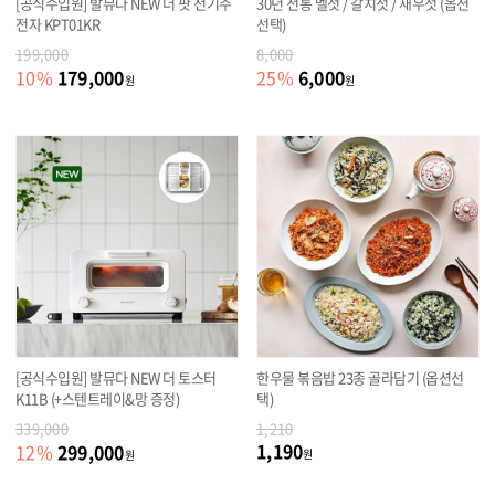
[공식수입원] 발뮤다 NEW 더 팟 전기주
30년 전통 멜젓 / 갈치젓 / 새우젓 (옵션
전자 KPT01KR
선택)
199,000
8,000
179,000
6,000
10
%
25
%
원
원
[공식수입원] 발뮤다 NEW 더 토스터
한우물 볶음밥 23종 골라담기 (옵션선
K11B (+스텐트레이&망 증정)
택)
339,000
1,210
1,190
299,000
12
%
원
원