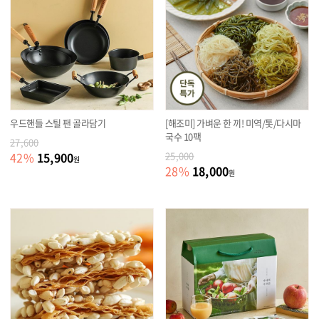
우드핸들 스틸 팬 골라담기
[해조미] 가벼운 한 끼! 미역/톳/다시마
국수 10팩
27,600
15,900
42
%
25,000
원
18,000
28
%
원