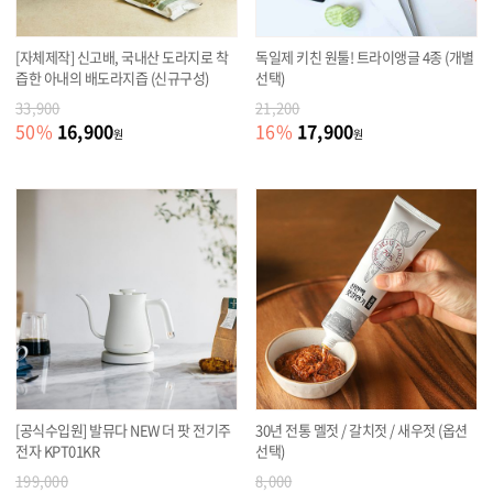
[자체제작] 신고배, 국내산 도라지로 착
독일제 키친 원툴! 트라이앵글 4종 (개별
즙한 아내의 배도라지즙 (신규구성)
선택)
33,900
21,200
16,900
17,900
50
%
16
%
원
원
[공식수입원] 발뮤다 NEW 더 팟 전기주
30년 전통 멜젓 / 갈치젓 / 새우젓 (옵션
전자 KPT01KR
선택)
199,000
8,000