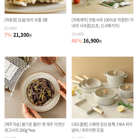
[하효맘] 감귤/보리 과즐 3봉
[자체제작] 안동사과 100%로 착즙한! 아
내의 사과즙(21포, 신규패키지)
23,000
21,300
7
%
32,800
원
16,900
48
%
원
[제주직송] 봄기운 물씬! 햇 제주 자연산
[네오플램] 스웨덴 감성 듬뿍, FIKA 피카
생고사리 200g*4ea
냄비 / 프라이팬 모음