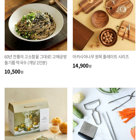
60년 전통의 고소함을 그대로! 고메공방
아카시아나무 원목 플레이트 시리즈
들기름 막국수 (개당 2인분)
14,900
원
10,500
원