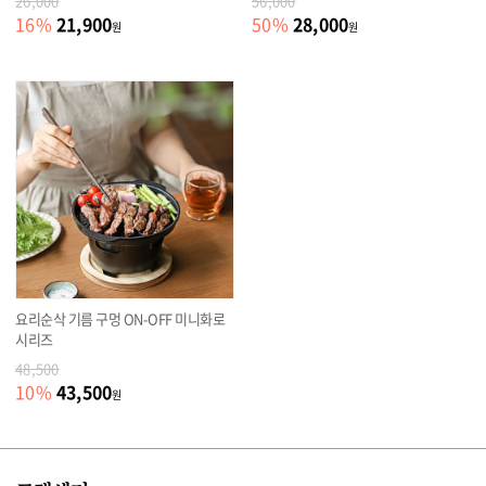
26,000
56,000
21,900
28,000
16
%
50
%
원
원
요리순삭 기름 구멍 ON-OFF 미니화로
시리즈
48,500
43,500
10
%
원