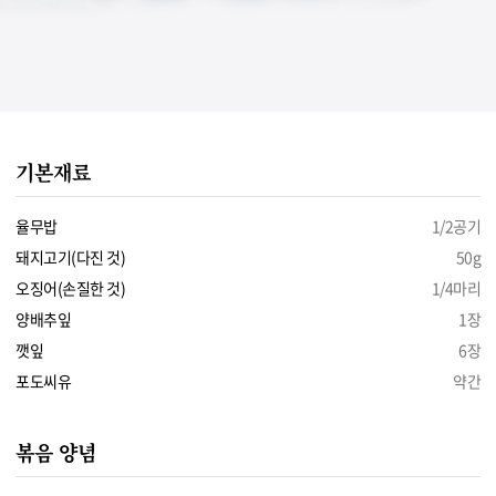
기본재료
율무밥
1/2공기
돼지고기(다진 것)
50g
오징어(손질한 것)
1/4마리
양배추잎
1장
깻잎
6장
포도씨유
약간
볶음 양념