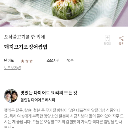
리빙
가전
오삼불고기를 한 입에
책갈피
공유
돼지고기오징어쌈밥
난이도
소요시간
40분
노트보기(
6
)
맛있는 다이어트 요리의 모든 것
올인원 다이어트 레시피
깻잎은 칼륨, 칼슘, 철분 등 무기질 함량이 많은 대표적인 알칼리성 식품인데
요. 특히 여성에게 부족한 영양소인 철분이 시금치보다 많이 들어 있어 자주 드
시는 게 좋답니다. 오늘은 오삼불고기의 감칠맛이 가득한 색다른 쌈밥을 만나
보세요.