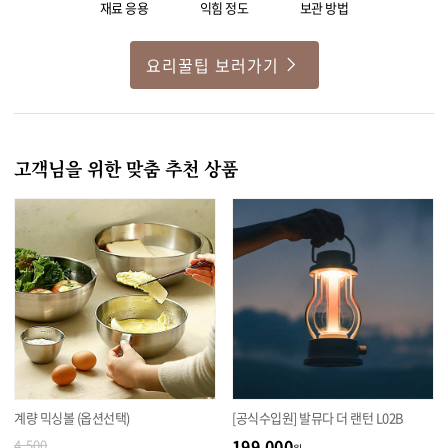
재료 응용
익힘 정도
보관 방법
요리꿀팁 보러가기
고객님을 위한 맞춤 추천 상품
계량 믹싱볼 (옵션선택)
[공식수입원] 발뮤다 더 랜턴 L02B
199,000
4,500