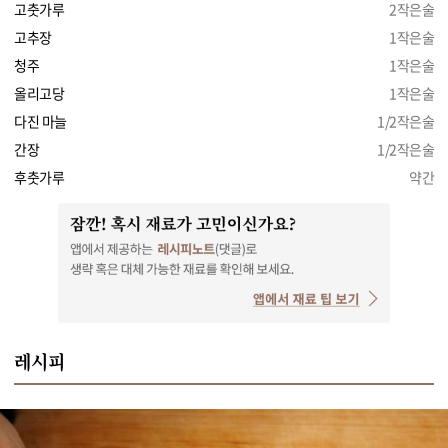
고춧가루
2작은술
고추장
1작은술
청주
1작은술
올리고당
1작은술
다진 마늘
1/2작은술
간장
1/2작은술
후춧가루
약간
레시피