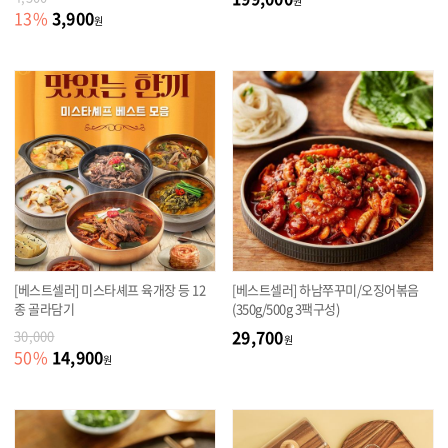
원
3,900
13
%
원
[베스트셀러] 미스타셰프 육개장 등 12
[베스트셀러] 하남쭈꾸미/오징어볶음
종 골라담기
(350g/500g 3팩구성)
29,700
30,000
원
14,900
50
%
원