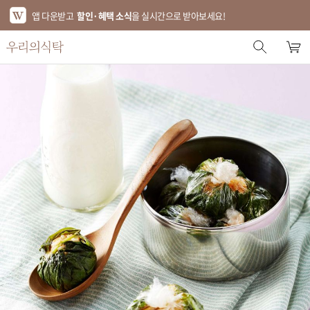
앱 다운받고
할인·혜택 소식
을 실시간으로 받아보세요!
스토어 홈
에디터 추천
한정특가
베스트
신상품
기획전
브랜드
푸드
키친