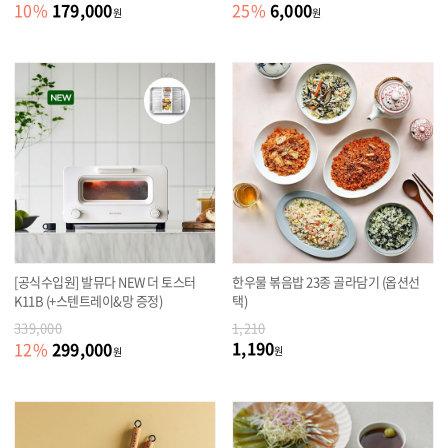
179,000
6,000
10
%
25
%
원
원
[공식수입원] 발뮤다 NEW 더 토스터
한우물 볶음밥 23종 골라담기 (옵션선
K11B (+스텐트레이&망 증정)
택)
339,000
1,210
1,190
299,000
12
%
원
원