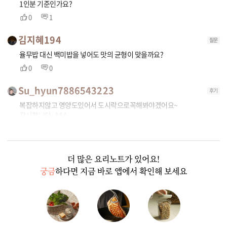
1인분 기준인가요?
0
1
김지혜194
질문
율무밥 대신 백미밥을 넣어도 맛의 균형이 맞을까요?
0
0
Su_hyun7886543223
후기
복잡하지않고 영양도있어서 도시락으로꼭해봐야겠어요~
감사합니당~^&^
0
0
더 많은 요리노트가 있어요!
궁금
하다면 지금 바로 앱에서 확인해 보세요