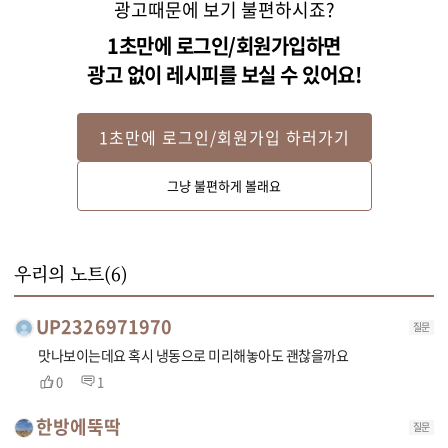
광고때문에 보기 불편하시죠?
1초만에 로그인/회원가입하면
광고 없이 레시피를 보실 수 있어요!
1초만에 로그인/회원가입 하러가기
STEP 2
그냥 불편하게 볼래요
양배추 잎은 잘게 다져주세요.
우리의 노트(
6
)
UP2326971970
질문
맛나보이는데요 혹시 냉동으로 미리해놓아도 괜찮을까요
0
1
한방에뚝딱
질문