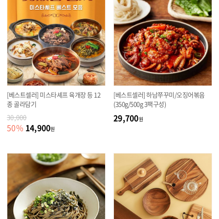
[베스트셀러] 미스타셰프 육개장 등 12
[베스트셀러] 하남쭈꾸미/오징어볶음
종 골라담기
(350g/500g 3팩구성)
29,700
30,000
원
14,900
50
%
원