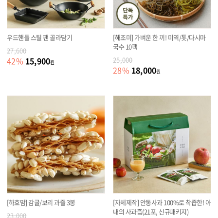
우드핸들 스틸 팬 골라담기
[해조미] 가벼운 한 끼! 미역/톳/다시마
국수 10팩
27,600
15,900
42
%
25,000
원
18,000
28
%
원
[하효맘] 감귤/보리 과즐 3봉
[자체제작] 안동사과 100%로 착즙한! 아
내의 사과즙(21포, 신규패키지)
23,000