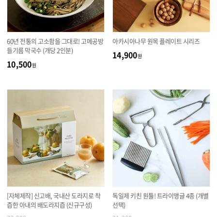
60년 전통의 고소함을 그대로! 고메공방
아카시아나무 원목 플레이트 시리즈
들기름 막국수 (개당 2인분)
14,900
원
10,500
원
[자체제작] 신고배, 국내산 도라지로 착
독일제 키친 원툴! 트라이앵글 4종 (개별
즙한 아내의 배도라지즙 (신규구성)
선택)