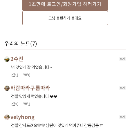
1초만에 로그인/회원가입 하러가기
Step 2
그냥 불편하게 볼래요
냄비에 무와 양파를 깔은 후 모듬전을 보기 좋게 돌려 담고 다시마 멸치육수
를 넣어 끓여주세요.
우리의 노트(
7
)
2수진
후기
넘 맛있게 잘 먹었습니다~
1
0
바람따라구름따라
후기
정말 맛있게 먹었습니다 ❤️❤️
0
1
velyhong
후기
정말 감사드려요💛💛 남편이 맛있게 먹어쥬니 감동감동 ㅠ