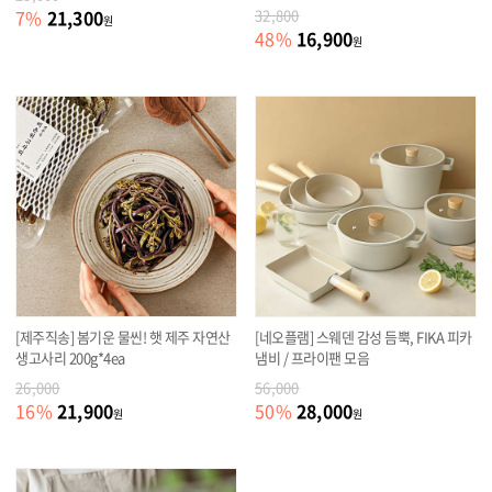
21,300
7
%
32,800
원
16,900
48
%
원
[제주직송] 봄기운 물씬! 햇 제주 자연산
[네오플램] 스웨덴 감성 듬뿍, FIKA 피카
생고사리 200g*4ea
냄비 / 프라이팬 모음
26,000
56,000
21,900
28,000
16
%
50
%
원
원