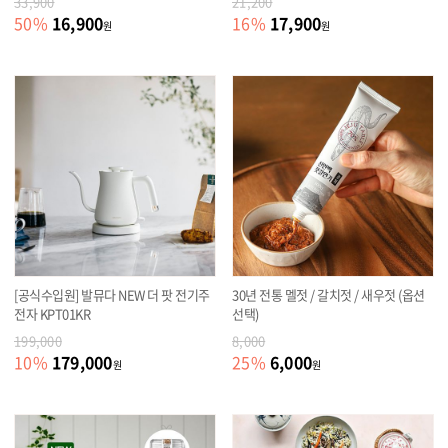
33,900
21,200
16,900
17,900
50
%
16
%
원
원
[공식수입원] 발뮤다 NEW 더 팟 전기주
30년 전통 멜젓 / 갈치젓 / 새우젓 (옵션
전자 KPT01KR
선택)
199,000
8,000
179,000
6,000
10
%
25
%
원
원