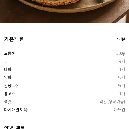
기본재료
4인분
모둠전
500g
무
⅙개
대파
1개
양파
½개
청양고추
½개
홍고추
1개
쑥갓
약간 (생략 가능)
다시마 멸치 육수
2+½컵
양념 재료