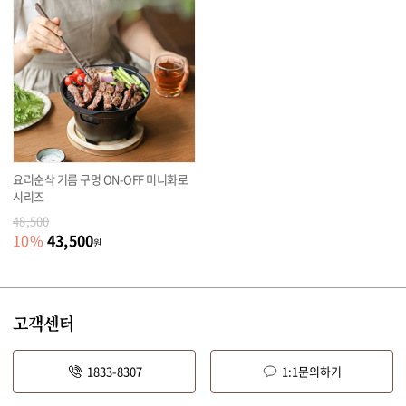
요리순삭 기름 구멍 ON-OFF 미니화로
시리즈
48,500
43,500
10
%
원
고객센터
1833-8307
1:1문의하기