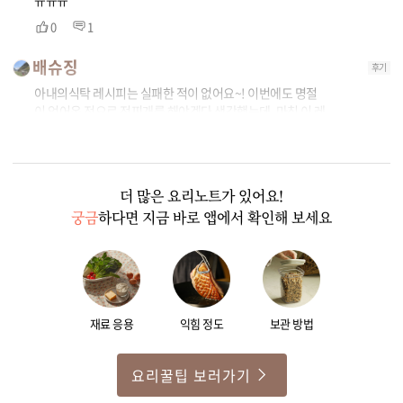
ㅠㅠㅠ
0
1
배슈징
후기
아내의식탁 레시피는 실패한 적이 없어요~! 이번에도 명절
이 얻어온 전으로 전찌개를 해야겠다 생각했는데, 마침 이 레
시피가 올라왔고 어제 해먹었는데 맛있게 잘 먹었어요^.^ 저
는 간을보며 양념을 반 정2/3정도만 넣어서 했는데도 간간
하게 맛있었어요~! 가지덮밥, 순두부찌개, 두부조림 등 최애
메뉴가 많이져서 넘 좋아요😍
더 많은 요리노트가 있어요!
0
1
궁금
하다면 지금 바로 앱에서 확인해 보세요
재료 응용
익힘 정도
보관 방법
요리꿀팁 보러가기