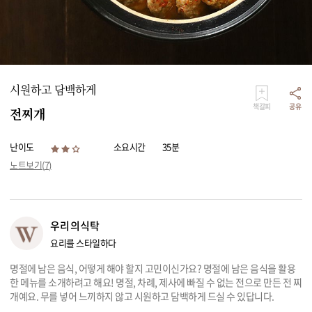
리빙
가전
시원하고 담백하게
책갈피
공유
전찌개
난이도
소요시간
35분
노트보기(
7
)
우리의식탁
요리를 스타일하다
명절에 남은 음식, 어떻게 해야 할지 고민이신가요? 명절에 남은 음식을 활용
한 메뉴를 소개하려고 해요! 명절, 차례, 제사에 빠질 수 없는 전으로 만든 전 찌
개예요. 무를 넣어 느끼하지 않고 시원하고 담백하게 드실 수 있답니다.