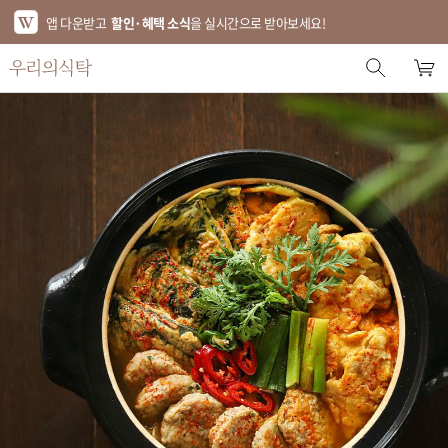
앱 다운받고
할인·혜택 소식
을 실시간으로 받아보세요!
스토어 홈
에디터 추천
한정특가
베스트
신상품
기획전
브랜드
푸드
키친