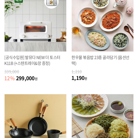
[공식수입원] 발뮤다 NEW 더 토스터
한우물 볶음밥 23종 골라담기 (옵션선
K11B (+스텐트레이&망 증정)
택)
339,000
1,210
1,190
299,000
12
%
원
원