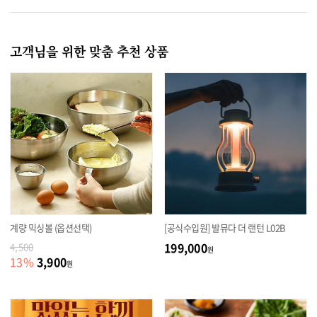
고객님을 위한 맞춤 추천 상품
계량 믹싱볼 (옵션선택)
[공식수입원] 발뮤다 더 랜턴 L02B
199,000
4,500
원
3,900
13
%
원