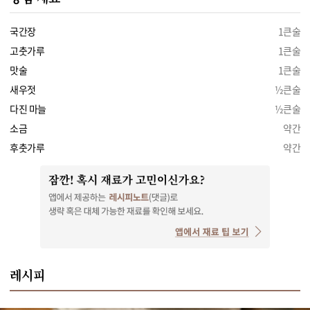
국간장
1큰술
고춧가루
1큰술
맛술
1큰술
새우젓
½큰술
다진 마늘
½큰술
소금
약간
후춧가루
약간
레시피