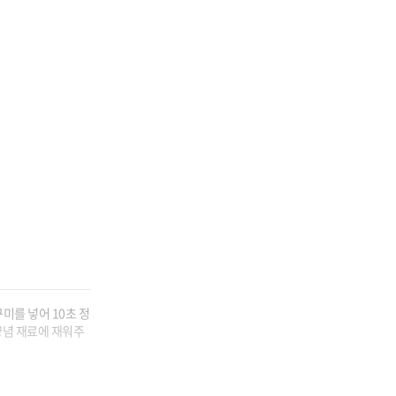
미를 넣어 10초 정
양념 재료에 재워주