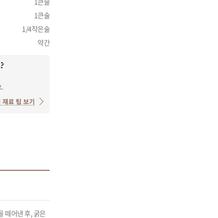
1큰술
1큰술
1/4작은술
약간
 떼어낸 후, 굵은