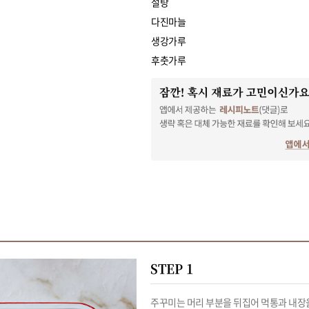
설탕
다진마늘
생강가루
후춧가루
STEP 1
주꾸미는 머리 부분을 뒤집어 먹통과 내장을