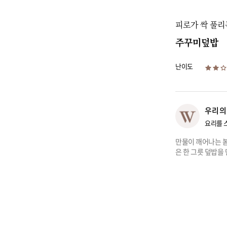
피로가 싹 풀리
주꾸미덮밥
난이도
우리의
요리를 
만물이 깨어나는 봄
은 한 그릇 덮밥을