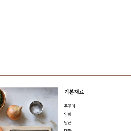
기본재료
주꾸미
양파
당근
대파