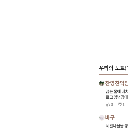
우리의 노트(
찬영찬익
끓는 물에 데
르고 양념장에
0
1
바구
세발나물을 생