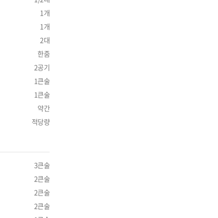
1개
1개
2대
한줌
2공기
1큰술
1큰술
약간
적당량
3큰술
2큰술
2큰술
2큰술