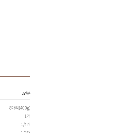
2인분
8마리(400g)
1개
1/4개
1/2대