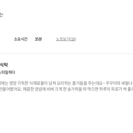
는
소요시간
35분
노트보기(
18
)
식탁
스타일하다
에는 영양 가득한 식재료들이 넘쳐 요리하는 즐거움을 주는데요~ 주꾸미와 세발나
 만들어봤어요. 매콤한 양념에 비벼 크게 한 숟가락을 떠 먹으면 하루의 피로가 싹 