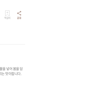
책갈피
공유
물을 넣어 봄을 담
풀리는 맛이랍니다.