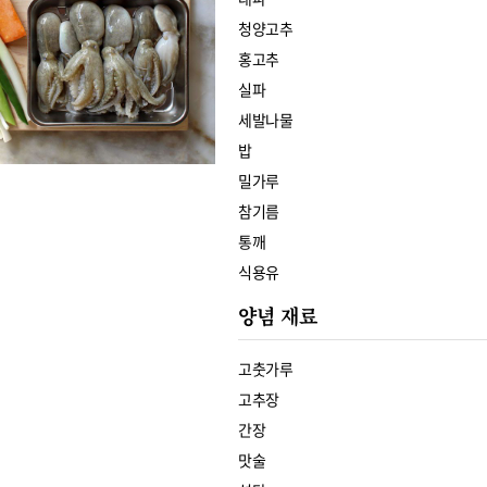
청양고추
홍고추
실파
세발나물
밥
밀가루
참기름
통깨
식용유
양념 재료
고춧가루
고추장
간장
맛술