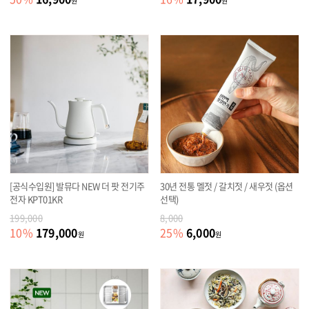
원
원
[공식수입원] 발뮤다 NEW 더 팟 전기주
30년 전통 멜젓 / 갈치젓 / 새우젓 (옵션
전자 KPT01KR
선택)
199,000
8,000
179,000
6,000
10
%
25
%
원
원