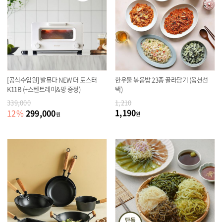
[공식수입원] 발뮤다 NEW 더 토스터
한우물 볶음밥 23종 골라담기 (옵션선
K11B (+스텐트레이&망 증정)
택)
339,000
1,210
1,190
299,000
12
%
원
원