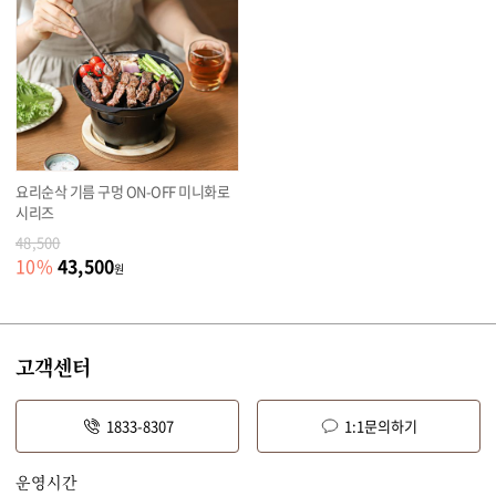
요리순삭 기름 구멍 ON-OFF 미니화로
시리즈
48,500
43,500
10
%
원
고객센터
1833-8307
1:1문의하기
운영시간