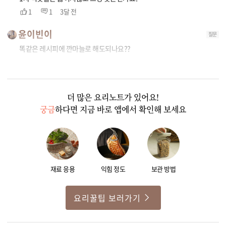
1
1
3달 전
윤이빈이
질문
똑같은 레시피에 깐마늘로 해도되나요??
0
1
더 많은 요리노트가 있어요!
궁금
하다면 지금 바로 앱에서 확인해 보세요
재료 응용
익힘 정도
보관 방법
요리꿀팁 보러가기