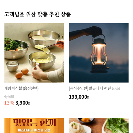
고객님을 위한 맞춤 추천 상품
계량 믹싱볼 (옵션선택)
[공식수입원] 발뮤다 더 랜턴 L02B
199,000
4,500
원
3,900
13
%
원