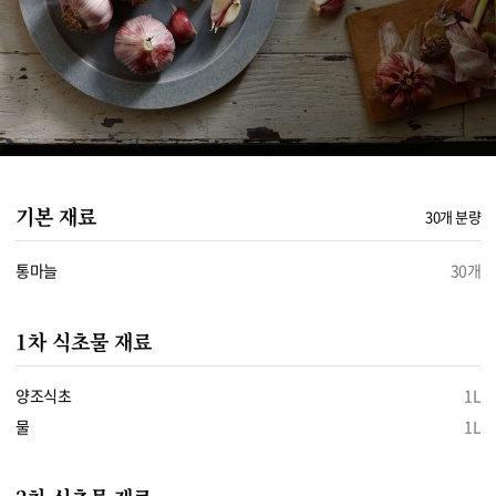
기본 재료
30개 분량
통마늘
30개
1차 식초물 재료
양조식초
1L
물
1L