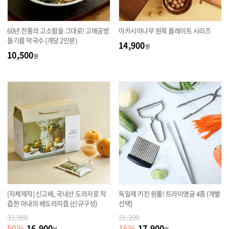
60년 전통의 고소함을 그대로! 고메공방
아카시아나무 원목 플레이트 시리즈
들기름 막국수 (개당 2인분)
14,900
원
10,500
원
[자체제작] 신고배, 국내산 도라지로 착
독일제 키친 원툴! 트라이앵글 4종 (개별
즙한 아내의 배도라지즙 (신규구성)
선택)
33,900
21,200
16,900
17,900
50
%
16
%