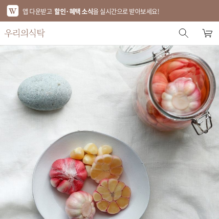
앱 다운받고
할인·혜택 소식
을 실시간으로 받아보세요!
스토어 홈
에디터 추천
한정특가
베스트
신상품
기획전
브랜드
푸드
키친