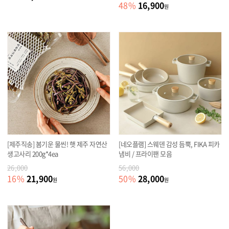
16,900
48
%
원
[제주직송] 봄기운 물씬! 햇 제주 자연산
[네오플램] 스웨덴 감성 듬뿍, FIKA 피카
생고사리 200g*4ea
냄비 / 프라이팬 모음
26,000
56,000
21,900
28,000
16
%
50
%
원
원