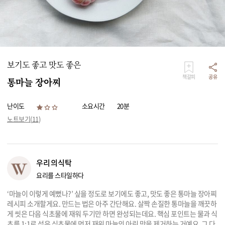
리빙
가전
보기도 좋고 맛도 좋은
책갈피
공유
통마늘 장아찌
난이도
소요시간
20분
노트보기(
11
)
우리의식탁
요리를 스타일하다
‘마늘이 이렇게 예뻤나?’ 싶을 정도로 보기에도 좋고, 맛도 좋은 통마늘 장아찌
레시피 소개할게요. 만드는 법은 아주 간단해요. 살짝 손질한 통마늘을 깨끗하
게 씻은 다음 식초물에 재워 두기만 하면 완성되는데요. 핵심 포인트는 물과 식
초를 1:1로 섞은 식초물에 먼저 재워 마늘의 아린 맛을 제거하는 거예요. 그 다