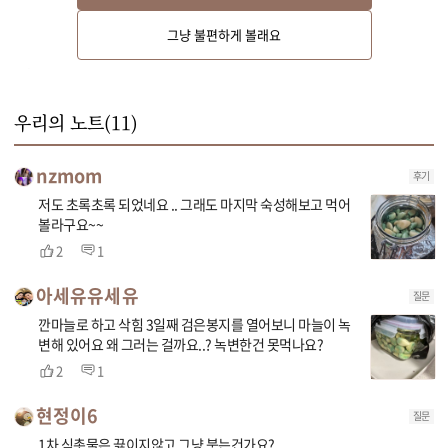
(tip. 용기에 따라 식초물의 양을 조절해 주세요. 식초와 물은 1:1 비율로 넣어
그냥 불편하게 볼래요
주세요)

(tip. 마늘의 아린맛을 제거하기 위한 과정이에요)
우리의 노트(
11
)
nzmom
후기
저도 초록초록 되었네요 .. 그래도 마지막 숙성해보고 먹어
볼라구요~~
2
1
아세유유세유
질문
깐마늘로 하고 삭힘 3일째 검은봉지를 열어보니 마늘이 녹
변해 있어요 왜 그러는 걸까요..? 녹변한건 못먹나요?
2
1
현정이6
질문
1차 식촛물은 끓이지않고 그냥 붓는건가요?