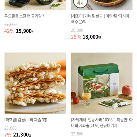
우드핸들 스틸 팬 골라담기
[해조미] 가벼운 한 끼! 미역/톳/다시마
국수 10팩
27,600
15,900
42
%
25,000
원
18,000
28
%
원
[하효맘] 감귤/보리 과즐 3봉
[자체제작] 안동사과 100%로 착즙한! 아
내의 사과즙(21포, 신규패키지)
23,000
21,300
7
%
32,800
원