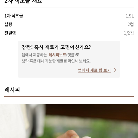
2차 식초물 재료
1차 식초물
1.9L
설탕
2컵
천일염
1/2컵
레시피