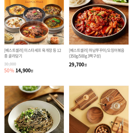
[베스트셀러] 미스타셰프 육개장 등 12
[베스트셀러] 하남쭈꾸미/오징어볶음
종 골라담기
(350g/500g 3팩구성)
29,700
30,000
원
14,900
50
%
원