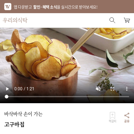
앱 다운받고
할인·혜택 소식
을 실시간으로 받아보세요!
스토어 홈
에디터 추천
한정특가
베스트
신상품
기획전
브랜드
바삭바삭 손이 가는
푸드
책갈피
공유
고구마칩
키친