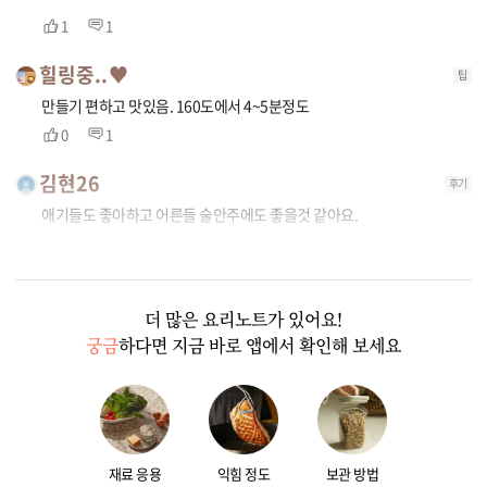
1
1
힐링중..♥
팁
만들기 편하고 맛있음. 160도에서 4~5분정도
0
1
김현26
후기
애기들도 좋아하고 어른들 술안주에도 좋을것 같아요.
0
0
더 많은 요리노트가 있어요!
궁금
하다면 지금 바로 앱에서 확인해 보세요
재료 응용
익힘 정도
보관 방법