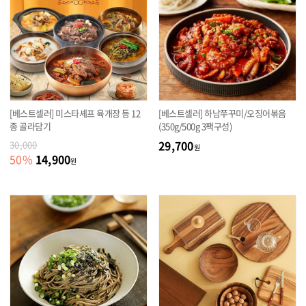
[베스트셀러] 미스타셰프 육개장 등 12
[베스트셀러] 하남쭈꾸미/오징어볶음
종 골라담기
(350g/500g 3팩구성)
29,700
30,000
원
14,900
50
%
원