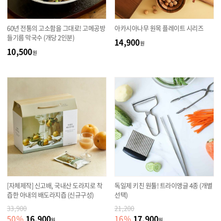
60년 전통의 고소함을 그대로! 고메공방
아카시아나무 원목 플레이트 시리즈
들기름 막국수 (개당 2인분)
14,900
원
10,500
원
[자체제작] 신고배, 국내산 도라지로 착
독일제 키친 원툴! 트라이앵글 4종 (개별
즙한 아내의 배도라지즙 (신규구성)
선택)
33,900
21,200
16,900
17,900
50
%
16
%
원
원