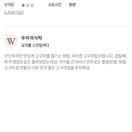
난이도
소요시간
30분
리빙
노트보기(
21
)
가전
우리의식탁
요리를 스타일하다
간단하지만 맛있게 고구마를 즐기는 방법, 바삭한 고구마칩이랍니다. 껍질째
튀겨 영양손실도 줄여보았는데요. 아이들 간식이나 안주로도 활용만점! 제철
고구마로 만들어 더욱 맛이 좋은 고구마칩을 추천해요.