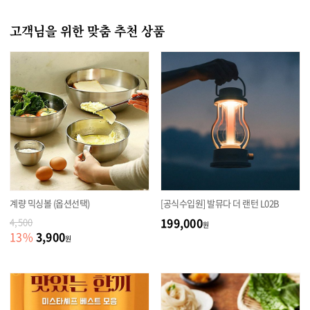
고객님을 위한 맞춤 추천 상품
계량 믹싱볼 (옵션선택)
[공식수입원] 발뮤다 더 랜턴 L02B
199,000
4,500
원
3,900
13
%
원