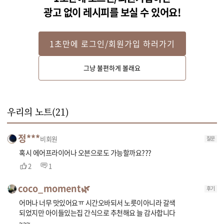
광고 없이 레시피를 보실 수 있어요!
STEP 2
1초만에 로그인/회원가입 하러가기
고구마를 흐르는 물에 헹군 후, 찬물에 10분 정도 담갔다가 키친타올에 올려 
물기를 제거해주세요.

그냥 불편하게 볼래요
(고구마를 물에 담갔다가 사용하면 전분기가 빠져 튀길때 고구마가 달라 붙지 
않아요.)
우리의 노트(
21
)
정***
비회원
질문
혹시 에어프라이어나 오븐으로도 가능할까요???
2
1
coco_moment🌿
후기
어머나 너무 맛있어요ㅠ 시간오바되서 노릇이아니라 갈색
되었지만 아이들있는집 간식으로 추천해요 늘 감사합니다
~~~