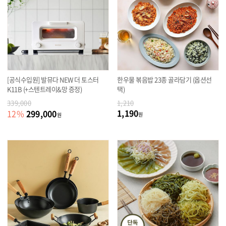
[공식수입원] 발뮤다 NEW 더 토스터
한우물 볶음밥 23종 골라담기 (옵션선
K11B (+스텐트레이&망 증정)
택)
339,000
1,210
1,190
299,000
12
%
원
원