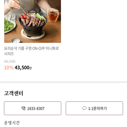
요리순삭 기름 구멍 ON-OFF 미니화로
시리즈
48,500
43,500
10
%
원
고객센터
1833-8307
1:1문의하기
운영시간