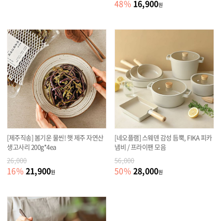
16,900
48
%
원
[제주직송] 봄기운 물씬! 햇 제주 자연산
[네오플램] 스웨덴 감성 듬뿍, FIKA 피카
생고사리 200g*4ea
냄비 / 프라이팬 모음
26,000
56,000
21,900
28,000
16
%
50
%
원
원