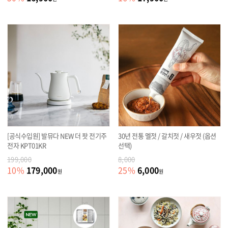
[공식수입원] 발뮤다 NEW 더 팟 전기주
30년 전통 멜젓 / 갈치젓 / 새우젓 (옵션
전자 KPT01KR
선택)
199,000
8,000
179,000
6,000
10
%
25
%
원
원