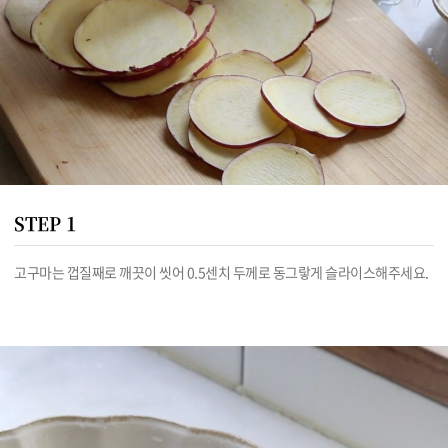
STEP 1
고구마는 껍질째로 깨끗이 씻어 0.5센치 두께로 동그랗게 슬라이스해주세요.