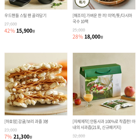
우드핸들 스틸 팬 골라담기
[해조미] 가벼운 한 끼! 미역/톳/다시마
국수 10팩
27,600
15,900
42
%
25,000
원
18,000
28
%
원
[하효맘] 감귤/보리 과즐 3봉
[자체제작] 안동사과 100%로 착즙한! 아
내의 사과즙(21포, 신규패키지)
23,000
21,300
7
%
32,800
원