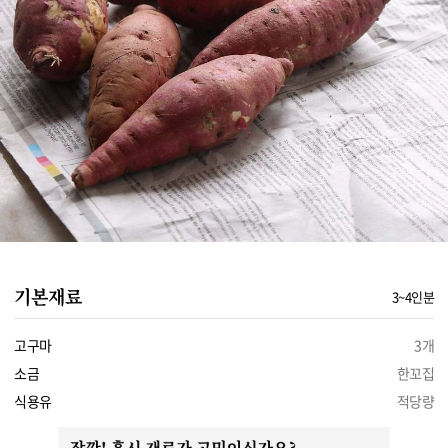
기본재료
3~4인분
고구마
3개
소금
한꼬집
식용유
적당량