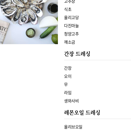
고추장
식초
올리고당
다진마늘
청양고추
깨소금
간장 드레싱
간장
오이
무
라임
생와사비
레몬오일 드레싱
올리브오일