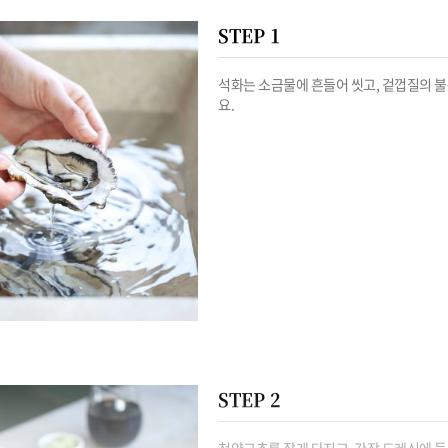
STEP 1
석화는 소금물에 흔들어 씻고, 겉껍질의 
요.
STEP 2
청양고추를 잘게 다지고, 간장 드레싱에 들