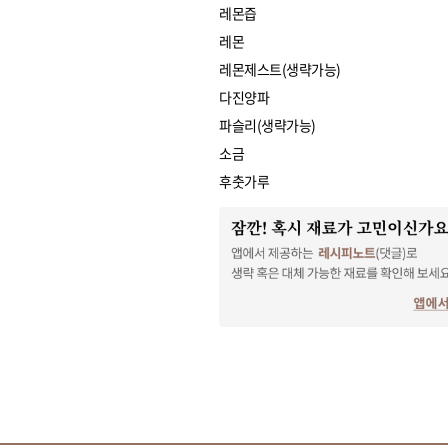
레몬즙
레몬
레몬제스트(생략가능)
다진양파
파슬리(생략가능)
소금
후춧가루