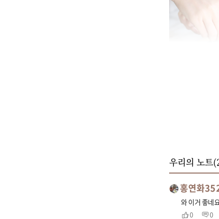
우리의 노트(
홍연화352
와 이거 좋네
0
0