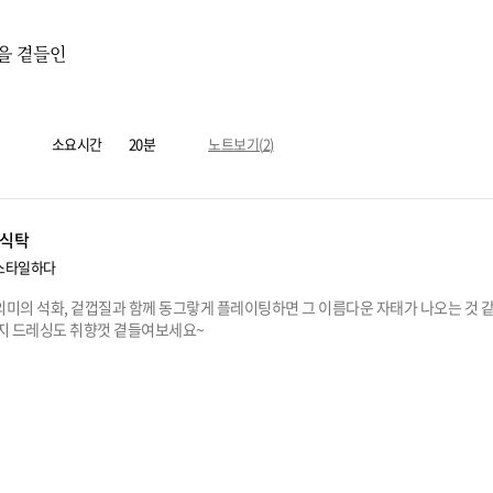
을 곁들인
소요시간
20분
노트보기(
2
)
식탁
스타일하다
의미의 석화, 겉껍질과 함께 동그랗게 플레이팅하면 그 이름다운 자태가 나오는 것 같
가지 드레싱도 취향껏 곁들여보세요~