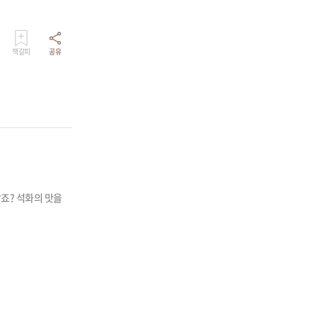
책갈피
공유
죠? 석화의 맛을