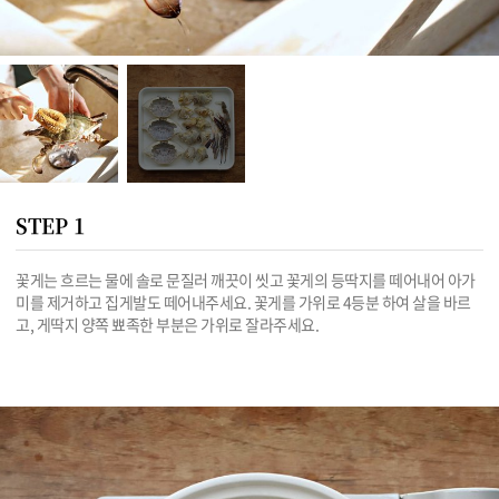
STEP 1
꽃게는 흐르는 물에 솔로 문질러 깨끗이 씻고 꽃게의 등딱지를 떼어내어 아가
미를 제거하고 집게발도 떼어내주세요. 꽃게를 가위로 4등분 하여 살을 바르
고, 게딱지 양쪽 뾰족한 부분은 가위로 잘라주세요.