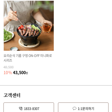
요리순삭 기름 구멍 ON-OFF 미니화로
시리즈
48,500
43,500
10
%
원
고객센터
1833-8307
1:1문의하기