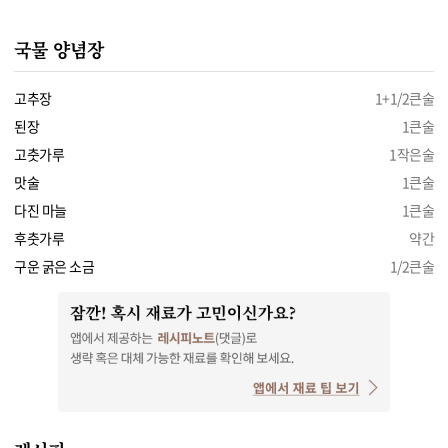
국물 양념장
고추장
1+1/2큰술
된장
1큰술
고춧가루
1작은술
맛술
1큰술
다진 마늘
1큰술
후춧가루
약간
구운 굵은 소금
1/2큰술