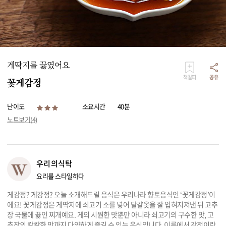
리빙
가전
게딱지를 끓였어요
책갈피
공유
꽃게감정
난이도
소요시간
40분
노트보기(
4
)
우리의식탁
요리를 스타일하다
게감정? 게강정? 오늘 소개해드릴 음식은 우리나라 향토음식인 ‘꽃게감정’이
에요! 꽃게감정은 게딱지에 쇠고기 소를 넣어 달걀옷을 잘 입혀지져낸 뒤 고추
장 국물에 끓인 찌개예요. 게의 시원한 맛뿐만 아니라 쇠고기의 구수한 맛, 고
추장의 칼칼한 맛까지 다양하게 즐길 수 있는 음식입니다. 이름에서 감정이란