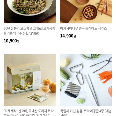
60년 전통의 고소함을 그대로! 고메공방
아카시아나무 원목 플레이트 시리즈
들기름 막국수 (개당 2인분)
14,900
원
10,500
원
[자체제작] 신고배, 국내산 도라지로 착
독일제 키친 원툴! 트라이앵글 4종 (개별
즙한 아내의 배도라지즙 (신규구성)
선택)