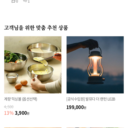
0
1
고객님을 위한 맞춤 추천 상품
계량 믹싱볼 (옵션선택)
[공식수입원] 발뮤다 더 랜턴 L02B
199,000
4,500
원
3,900
13
%
원