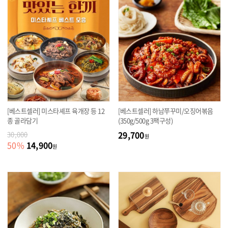
[베스트셀러] 미스타셰프 육개장 등 12
[베스트셀러] 하남쭈꾸미/오징어볶음
종 골라담기
(350g/500g 3팩구성)
29,700
30,000
원
14,900
50
%
원