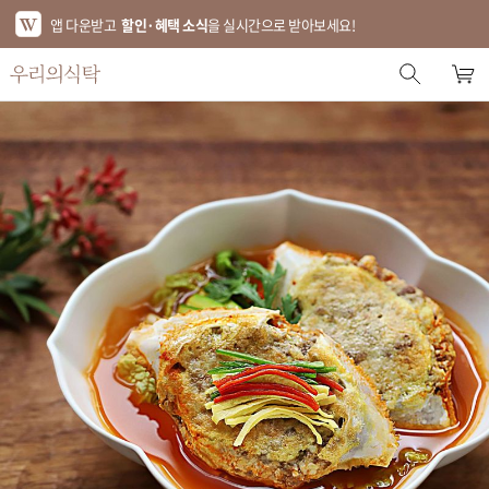
앱 다운받고
할인·혜택 소식
을 실시간으로 받아보세요!
스토어 홈
에디터 추천
한정특가
베스트
신상품
기획전
브랜드
푸드
키친