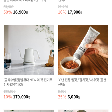
33,900
21,200
16,900
17,900
50
%
16
%
원
원
[공식수입원] 발뮤다 NEW 더 팟 전기주
30년 전통 멜젓 / 갈치젓 / 새우젓 (옵션
전자 KPT01KR
선택)
199,000
8,000
179,000
6,000
10
%
25
%
원
원