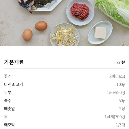
기본재료
3인분
꽃게
3마리(소)
다진 쇠고기
100g
두부
1/6모(50g)
숙주
50g
배춧잎
2장
무
1/4개(300g)
애호박
1/3개