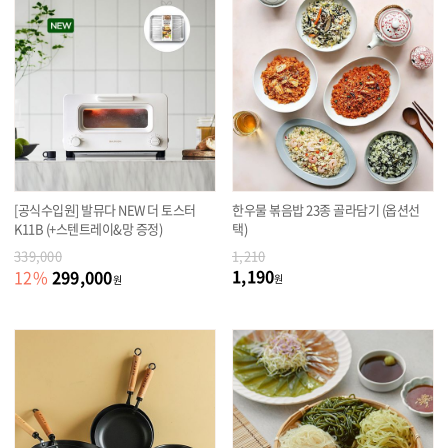
[공식수입원] 발뮤다 NEW 더 토스터
한우물 볶음밥 23종 골라담기 (옵션선
K11B (+스텐트레이&망 증정)
택)
339,000
1,210
1,190
299,000
12
%
원
원