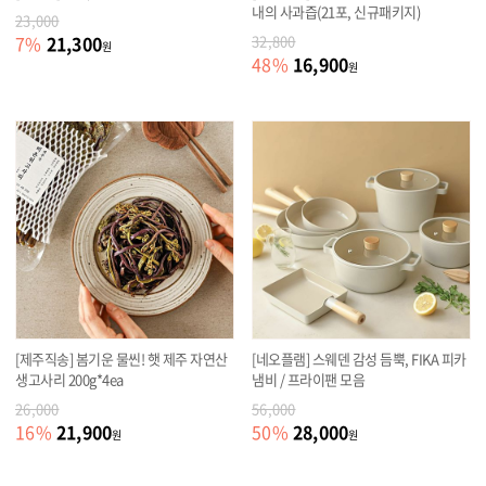
내의 사과즙(21포, 신규패키지)
23,000
21,300
7
%
32,800
원
16,900
48
%
원
[제주직송] 봄기운 물씬! 햇 제주 자연산
[네오플램] 스웨덴 감성 듬뿍, FIKA 피카
생고사리 200g*4ea
냄비 / 프라이팬 모음
26,000
56,000
21,900
28,000
16
%
50
%
원
원