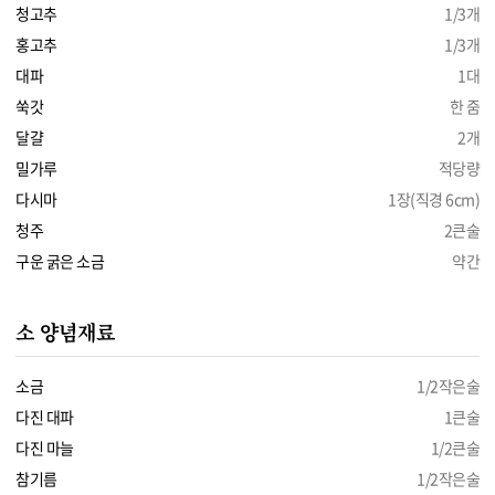
청고추
1/3개
홍고추
1/3개
대파
1대
쑥갓
한 줌
달걀
2개
밀가루
적당량
다시마
1장(직경 6cm)
청주
2큰술
구운 굵은 소금
약간
소 양념재료
소금
1/2작은술
다진 대파
1큰술
다진 마늘
1/2큰술
참기름
1/2작은술