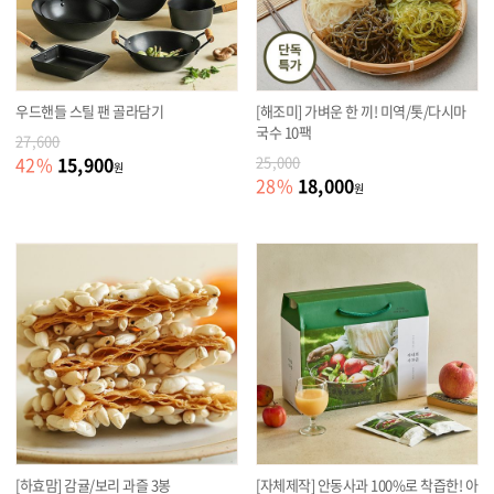
우드핸들 스틸 팬 골라담기
[해조미] 가벼운 한 끼! 미역/톳/다시마
국수 10팩
27,600
15,900
42
%
25,000
원
18,000
28
%
원
[하효맘] 감귤/보리 과즐 3봉
[자체제작] 안동사과 100%로 착즙한! 아