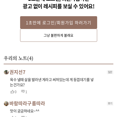
광고 없이 레시피를 보실 수 있어요!
STEP 2
1초만에 로그인/회원가입 하러가기
냄비에 물 6컵과 다시마, 대파(파란 부분), 청주, 게살을 발라낸 껍데기를 넣
그냥 불편하게 볼래요
고 끓여주세요. 물이 끓으면 다시마를 건져내고, 15분정도 더 끓여 국물이 우
러나면 건더기를 걸러 육수를 만들어주세요.
우리의 노트(
4
)
권지선7
질문
육수 낼때 살을 발라낸 게라고 써져있는데 게 등껍데기를 넣
는건가요?
0
1
바람따라구름따라
후기
맛이 궁금하네요~^^