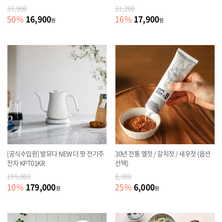
33,900
21,200
16,900
17,900
50
%
16
%
원
원
[공식수입원] 발뮤다 NEW 더 팟 전기주
30년 전통 멜젓 / 갈치젓 / 새우젓 (옵션
전자 KPT01KR
선택)
199,000
8,000
179,000
6,000
10
%
25
%
원
원