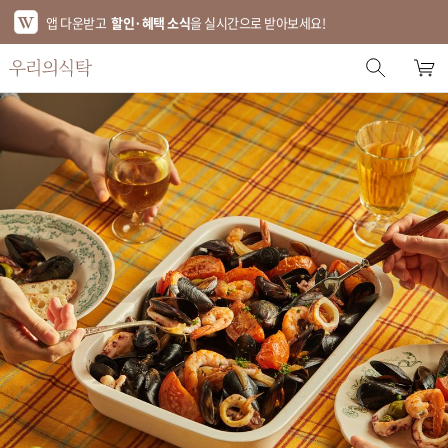
앱 다운받고
할인·혜택 소식
을 실시간으로 받아보세요!
스토어 홈
에디터 추천
한정특가
베스트
신상품
기획전
브랜드
푸드
키친