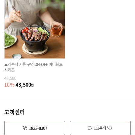
요리순삭 기름 구멍 ON-OFF 미니화로
시리즈
48,500
43,500
10
%
원
고객센터
1833-8307
1:1문의하기