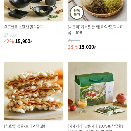
우드핸들 스틸 팬 골라담기
[해조미] 가벼운 한 끼! 미역/톳/다시마
국수 10팩
27,600
15,900
42
%
25,000
원
18,000
28
%
원
[하효맘] 감귤/보리 과즐 3봉
[자체제작] 안동사과 100%로 착즙한! 아