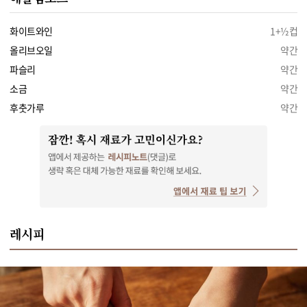
화이트와인
1+½컵
올리브오일
약간
파슬리
약간
소금
약간
후춧가루
약간
레시피