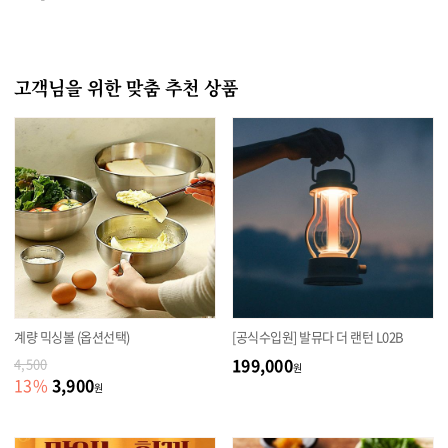
고객님을 위한 맞춤 추천 상품
계량 믹싱볼 (옵션선택)
[공식수입원] 발뮤다 더 랜턴 L02B
199,000
4,500
원
3,900
13
%
원