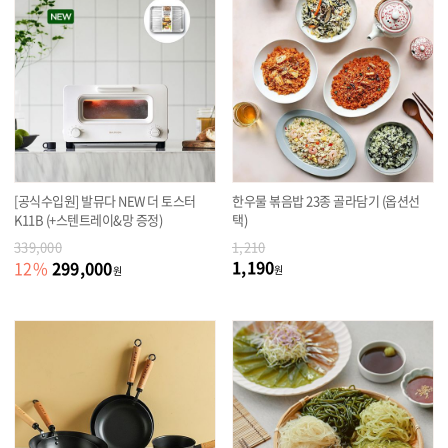
[공식수입원] 발뮤다 NEW 더 토스터
한우물 볶음밥 23종 골라담기 (옵션선
K11B (+스텐트레이&망 증정)
택)
339,000
1,210
1,190
299,000
12
%
원
원