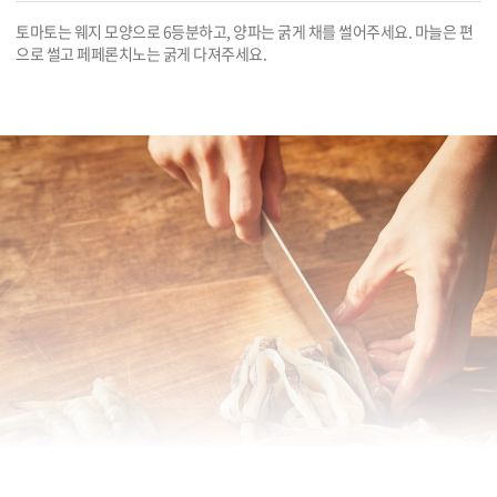
토마토는 웨지 모양으로 6등분하고, 양파는 굵게 채를 썰어주세요. 마늘은 편
으로 썰고 페페론치노는 굵게 다져주세요.