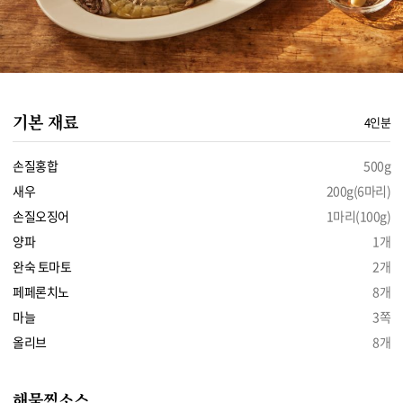
기본 재료
4인분
손질홍합
500g
새우
200g(6마리)
손질오징어
1마리(100g)
양파
1개
완숙 토마토
2개
페페론치노
8개
마늘
3쪽
올리브
8개
해물찜소스