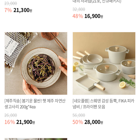
내의 사과즙(21포, 신규패키지)
23,000
21,300
7
%
32,800
원
16,900
48
%
원
[제주직송] 봄기운 물씬! 햇 제주 자연산
[네오플램] 스웨덴 감성 듬뿍, FIKA 피카
생고사리 200g*4ea
냄비 / 프라이팬 모음
26,000
56,000
21,900
28,000
16
%
50
%
원
원