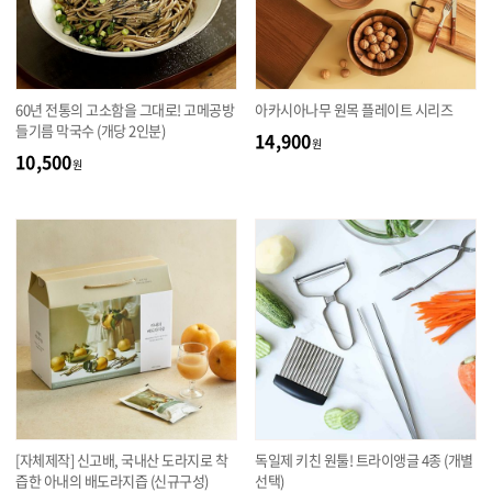
60년 전통의 고소함을 그대로! 고메공방
아카시아나무 원목 플레이트 시리즈
들기름 막국수 (개당 2인분)
14,900
원
10,500
원
[자체제작] 신고배, 국내산 도라지로 착
독일제 키친 원툴! 트라이앵글 4종 (개별
즙한 아내의 배도라지즙 (신규구성)
선택)