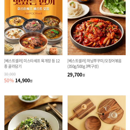
[베스트셀러] 미스타셰프 육개장 등 12
[베스트셀러] 하남쭈꾸미/오징어볶음
종 골라담기
(350g/500g 3팩구성)
29,700
30,000
원
14,900
50
%
원