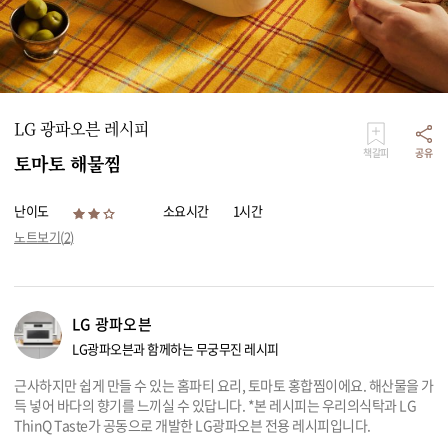
리빙
가전
LG 광파오븐 레시피
책갈피
공유
토마토 해물찜
난이도
소요시간
1시간
노트보기(
2
)
LG 광파오븐
LG광파오븐과 함께하는 무궁무진 레시피
근사하지만 쉽게 만들 수 있는 홈파티 요리, 토마토 홍합찜이에요. 해산물을 가
득 넣어 바다의 향기를 느끼실 수 있답니다. *본 레시피는 우리의식탁과 LG
ThinQ Taste가 공동으로 개발한 LG광파오븐 전용 레시피입니다.