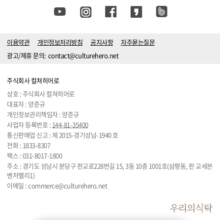
이용약관
개인정보처리방침
공지사항
자주묻는질문
광고/제휴 문의:
contact@culturehero.net
주식회사 컬쳐히어로
상호 : 주식회사 컬쳐히어로
대표자 : 양준규
개인정보관리책임자 : 양준규
사업자 등록번호 :
144-81-35400
통신판매업 신고 : 제 2015-경기성남-1940 호
전화 :
1833-8307
팩스 : 031-8017-1800
주소 : 경기도 성남시 분당구 판교로228번길 15, 3동 10층 1001호(삼평동, 판 교세븐
벤처밸리1)
이메일 :
commerce@culturehero.net