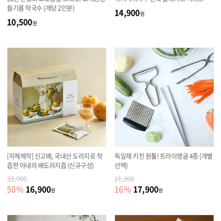
들기름 막국수 (개당 2인분)
14,900
원
10,500
원
[자체제작] 신고배, 국내산 도라지로 착
독일제 키친 원툴! 트라이앵글 4종 (개별
즙한 아내의 배도라지즙 (신규구성)
선택)
33,900
21,200
16,900
17,900
50
%
16
%
원
원