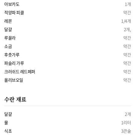
아보카도
1개
적양파 피클
약간
레몬
1/4개
달걀
2개,
루꼴라
약간
소금
약간
후춧가루
약간
파슬리 가루
약간
크러쉬드 레드페퍼
약간
올리브오일
약간
수란 재료
달걀
2개
물
1리터
식초
3큰술