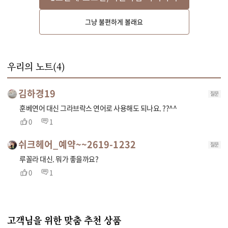
그냥 불편하게 볼래요
냄비에 물, 식초, 소금을 넣고 끓으면 달걀을 넣고 한방향으로 저어 2~3분 정
도 익혀 수란을 만들고 체에 밭쳐 물기를 빼주세요.
우리의 노트(
4
)
김하경19
질문
훈베연어 대신 그라브락스 연어로 사용해도 되나요. ??^^
0
1
쉬크헤어_예약~~2619-1232
질문
루꼴라 대신. 뭐가 좋을까요?
0
1
고객님을 위한 맞춤 추천 상품