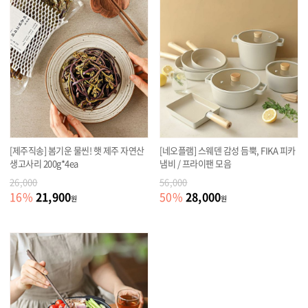
[제주직송] 봄기운 물씬! 햇 제주 자연산
[네오플램] 스웨덴 감성 듬뿍, FIKA 피카
생고사리 200g*4ea
냄비 / 프라이팬 모음
26,000
56,000
21,900
28,000
16
%
50
%
원
원