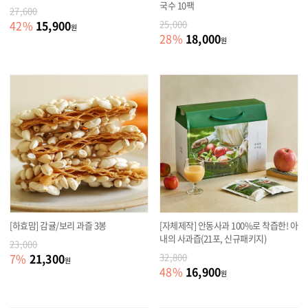
국수 10팩
27,600
15,900
42
%
25,000
원
18,000
28
%
원
[하효맘] 감귤/보리 과즐 3봉
[자체제작] 안동사과 100%로 착즙한! 아
내의 사과즙(21포, 신규패키지)
23,000
21,300
7
%
32,800
원
16,900
48
%
원