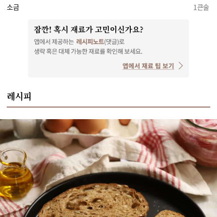
소금
1큰술
레시피