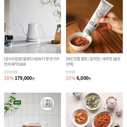
[공식수입원] 발뮤다 NEW 더 팟 전기주
30년 전통 멜젓 / 갈치젓 / 새우젓 (옵션
전자 KPT01KR
선택)
199,000
8,000
179,000
6,000
10
%
25
%
원
원