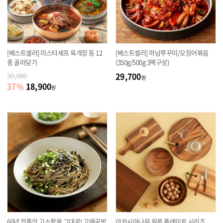
[베스트셀러] 미스타셰프 육개장 등 12
[베스트셀러] 하남쭈꾸미/오징어볶음
종 골라담기
(350g/500g 3팩구성)
29,700
30,000
원
18,900
37
%
원
60년 전통의 고소함을 그대로! 고메공방
아카시아나무 원목 플레이트 시리즈