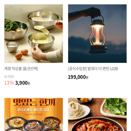
계량 믹싱볼 (옵션선택)
[공식수입원] 발뮤다 더 랜턴 L02B
199,000
4,500
원
3,900
13
%
원