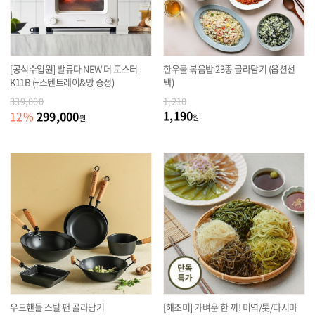
[공식수입원] 발뮤다 NEW 더 토스터
한우물 볶음밥 23종 골라담기 (옵션선
K11B (+스텐트레이&망 증정)
택)
339,000
1,210
1,190
299,000
12
%
원
원
우드핸들 스틸 팬 골라담기
[해조미] 가벼운 한 끼! 미역/톳/다시마