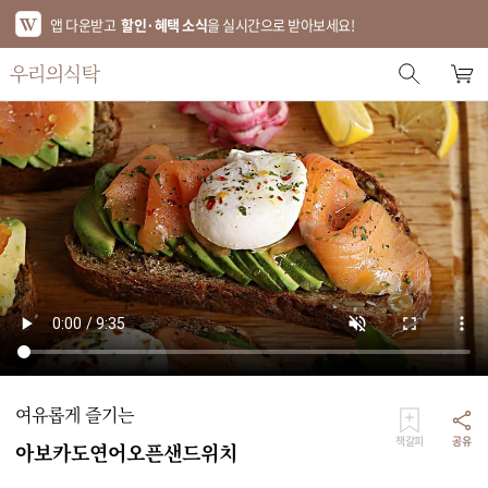
앱 다운받고
할인·혜택 소식
을 실시간으로 받아보세요!
스토어 홈
에디터 추천
한정특가
베스트
신상품
기획전
브랜드
여유롭게 즐기는
푸드
책갈피
공유
아보카도연어오픈샌드위치
키친