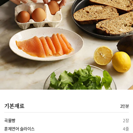
기본재료
2인분
곡물빵
2장
훈제연어 슬라이스
4줄