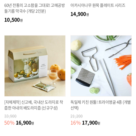
60년 전통의 고소함을 그대로! 고메공방
아카시아나무 원목 플레이트 시리즈
들기름 막국수 (개당 2인분)
14,900
원
10,500
원
[자체제작] 신고배, 국내산 도라지로 착
독일제 키친 원툴! 트라이앵글 4종 (개별
즙한 아내의 배도라지즙 (신규구성)
선택)
33,900
21,200
16,900
17,900
50
%
16
%
원
원