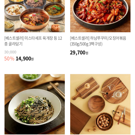
[베스트셀러] 미스타셰프 육개장 등 12
[베스트셀러] 하남쭈꾸미/오징어볶음
종 골라담기
(350g/500g 3팩구성)
29,700
30,000
원
14,900
50
%
원