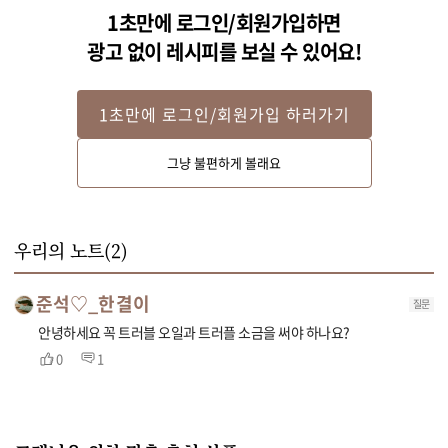
1초만에 로그인/회원가입하면
광고 없이 레시피를 보실 수 있어요!
1초만에 로그인/회원가입 하러가기
그냥 불편하게 볼래요
1. 달걀노른자를 가볍게 풀어준 뒤 트러플 소금과 설탕 15g을 넣고 뽀얗게 휘
핑해주세요.
우리의 노트(
2
)
준석♡_한결이
질문
안녕하세요 꼭 트러블 오일과 트러플 소금을 써야 하나요?
0
1