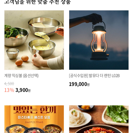
고객님을 위한 맞춤 추천 상품
계량 믹싱볼 (옵션선택)
[공식수입원] 발뮤다 더 랜턴 L02B
199,000
4,500
원
3,900
13
%
원