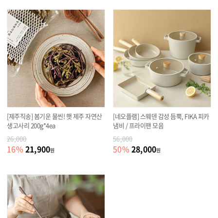
[제주직송] 봄기운 물씬! 햇 제주 자연산
[네오플램] 스웨덴 감성 듬뿍, FIKA 피카
생고사리 200g*4ea
냄비 / 프라이팬 모음
26,000
56,000
21,900
28,000
16
%
50
%
원
원