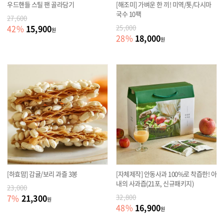
우드핸들 스틸 팬 골라담기
[해조미] 가벼운 한 끼! 미역/톳/다시마
국수 10팩
27,600
15,900
42
%
25,000
원
18,000
28
%
원
[하효맘] 감귤/보리 과즐 3봉
[자체제작] 안동사과 100%로 착즙한! 아
내의 사과즙(21포, 신규패키지)
23,000
21,300
7
%
32,800
원
16,900
48
%
원