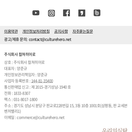
이용약관
개인정보처리방침
공지사항
자주묻는질문
광고/제휴 문의:
contact@culturehero.net
주식회사 컬쳐히어로
상호 : 주식회사 컬쳐히어로
대표자 : 양준규
개인정보관리책임자 : 양준규
사업자 등록번호 :
144-81-35400
통신판매업 신고 : 제 2015-경기성남-1940 호
전화 :
1833-8307
팩스 : 031-8017-1800
주소 : 경기도 성남시 분당구 판교로228번길 15, 3동 10층 1001호(삼평동, 판 교세븐
벤처밸리1)
이메일 :
commerce@culturehero.net