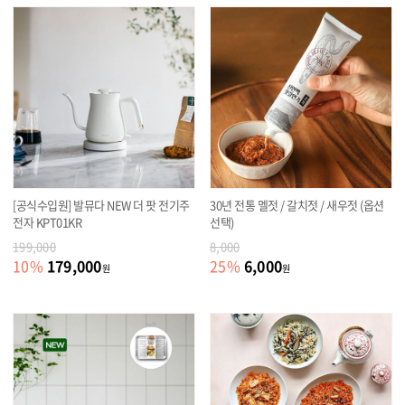
[공식수입원] 발뮤다 NEW 더 팟 전기주
30년 전통 멜젓 / 갈치젓 / 새우젓 (옵션
전자 KPT01KR
선택)
199,000
8,000
179,000
6,000
10
%
25
%
원
원