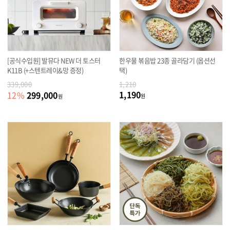
[공식수입원] 발뮤다 NEW 더 토스터
한우물 볶음밥 23종 골라담기 (옵션선
K11B (+스텐트레이&망 증정)
택)
339,000
1,210
1,190
299,000
12
%
원
원