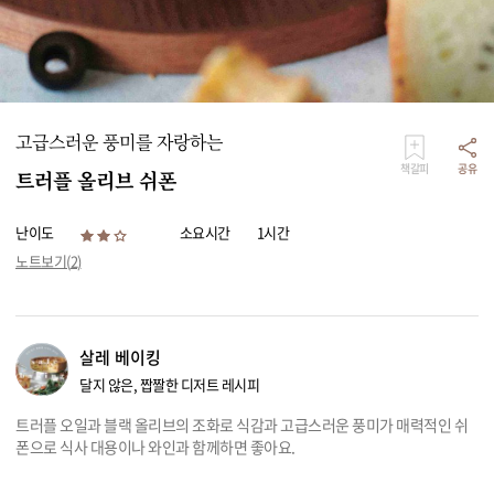
리빙
가전
고급스러운 풍미를 자랑하는
책갈피
공유
트러플 올리브 쉬폰
난이도
소요시간
1시간
노트보기(
2
)
살레 베이킹
달지 않은, 짭짤한 디저트 레시피
트러플 오일과 블랙 올리브의 조화로 식감과 고급스러운 풍미가 매력적인 쉬
폰으로 식사 대용이나 와인과 함께하면 좋아요.