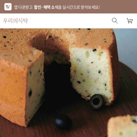
앱 다운받고
할인·혜택 소식
을 실시간으로 받아보세요!
스토어 홈
에디터 추천
한정특가
베스트
신상품
기획전
브랜드
푸드
키친