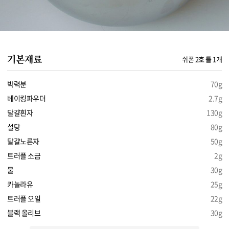
기본재료
쉬폰 2호 틀 1개
박력분
70g
베이킹파우더
2.7g
달걀흰자
130g
설탕
80g
달걀노른자
50g
트러플 소금
2g
물
30g
카놀라유
25g
트러플 오일
22g
블랙 올리브
30g