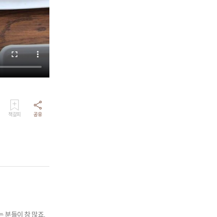
책갈피
공유
 분들이 참 많죠.