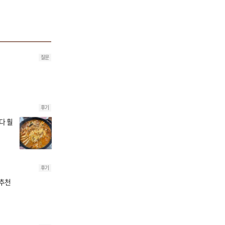
질문
후기
다 훨
후기
~추천