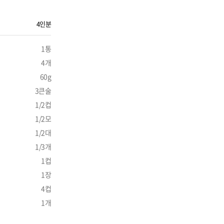
4인분
1통
4개
60g
3큰술
1/2컵
1/2모
1/2대
1/3개
1컵
1장
4컵
1개