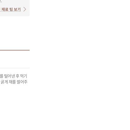
를 털어낸 후 먹기 
 굵게 채를 썰어주