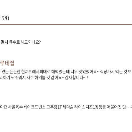
158
)
 멸치 육수로 해도되나요?
하루네집
 있는 든든한 한끼!! 레시피대로 해먹었는데 너무 맛있었어요~ 식당가서 먹는 것 보
리하기도 쉬워서 자주 해먹늘 것 같아요~ 감사합니다~!!
아요 사골육수 베이크드빈스 고추장1T 체다슬 라이스치즈1장등등 어울어진 맛 ~