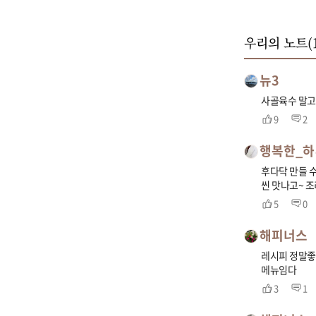
우리의 노트(
뉴3
사골육수 말고
9
2
행복한_
후다닥 만들 수
씬 맛나고~ 조
5
0
해피너스
레시피 정말좋
메뉴임다
3
1