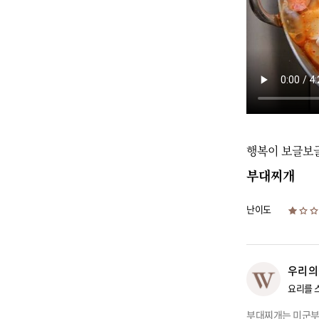
행복이 보글보
부대찌개
난이도
우리의
요리를 
부대찌개는 미군부