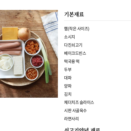
기본재료
햄(작은 사이즈)
소시지
다진쇠고기
베이크드빈스
떡국용 떡
두부
대파
양파
김치
체더치즈 슬라이스
시판 사골육수
라면사리
쇠고기양념 재료