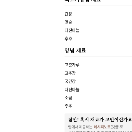
간장
맛술
다진마늘
후추
양념 재료
고춧가루
고추장
국간장
다진마늘
소금
후추