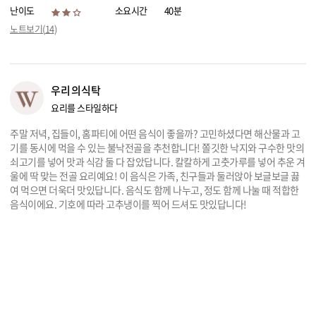
난이도
소요시간
40분
리빙
노트보기(
14
)
가전
우리의식탁
요리를 스타일하다
주말 저녁, 집들이, 홈파티에 어떤 음식이 좋을까? 고민하셨다면 해산물과 고
기를 동시에 먹을 수 있는 불낙전골을 추천합니다! 쫄깃한 낙지와 구수한 맛의
쇠고기를 넣어 맛과 식감 둘 다 잡았답니다. 칼칼하게 고춧가루를 넣어 추운 겨
울에 딱 맞는 전골 요리예요! 이 음식은 가족, 친구들과 둘러앉아 보글보글 끓
여 먹으면 더욱더 맛있답니다. 음식도 함께 나누고, 정도 함께 나눌 때 적합한
음식이에요. 기호에 따라 고추냉이를 찍어 드셔도 맛있답니다!