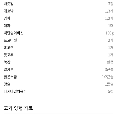
배춧잎
3장
애호박
1/3개
양파
1/2개
대파
1대
백만송이버섯
100g
표고버섯
2개
홍고추
1개
풋고추
1개
쑥갓
한줌
밀가루
3큰술
굵은소금
1/2큰술
맛술
1큰술
다시마멸치육수
5컵
고기 양념 재료