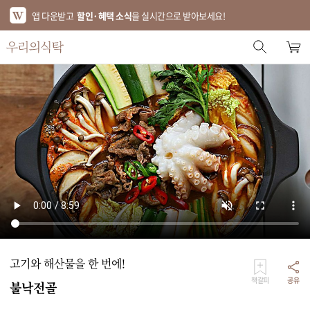
앱 다운받고
할인·혜택 소식
을 실시간으로 받아보세요!
스토어 홈
에디터 추천
한정특가
베스트
신상품
기획전
브랜드
고기와 해산물을 한 번에!
푸드
책갈피
공유
불낙전골
키친