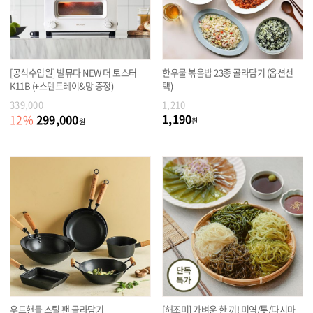
[공식수입원] 발뮤다 NEW 더 토스터
한우물 볶음밥 23종 골라담기 (옵션선
K11B (+스텐트레이&망 증정)
택)
339,000
1,210
1,190
299,000
12
%
원
원
우드핸들 스틸 팬 골라담기
[해조미] 가벼운 한 끼! 미역/톳/다시마