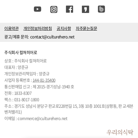
이용약관
개인정보처리방침
공지사항
자주묻는질문
광고/제휴 문의:
contact@culturehero.net
주식회사 컬쳐히어로
상호 : 주식회사 컬쳐히어로
대표자 : 양준규
개인정보관리책임자 : 양준규
사업자 등록번호 :
144-81-35400
통신판매업 신고 : 제 2015-경기성남-1940 호
전화 :
1833-8307
팩스 : 031-8017-1800
주소 : 경기도 성남시 분당구 판교로228번길 15, 3동 10층 1001호(삼평동, 판 교세븐
벤처밸리1)
이메일 :
commerce@culturehero.net