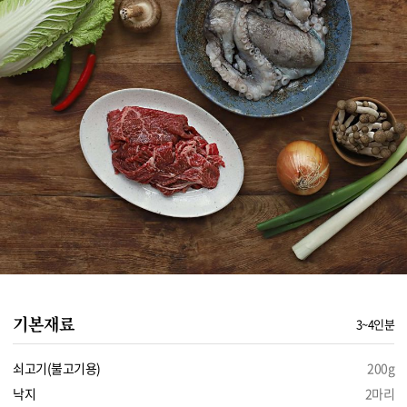
기본재료
3~4인분
쇠고기(불고기용)
200g
낙지
2마리