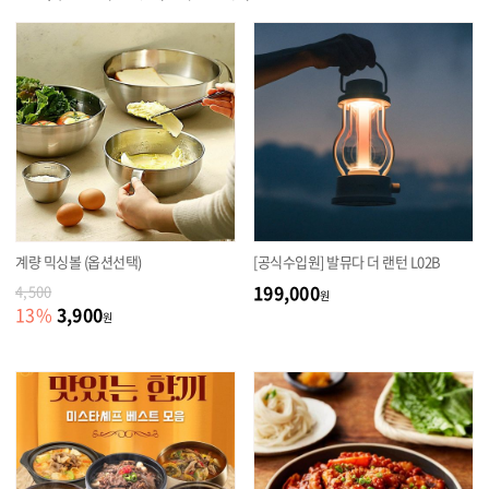
계량 믹싱볼 (옵션선택)
[공식수입원] 발뮤다 더 랜턴 L02B
199,000
4,500
원
3,900
13
%
원