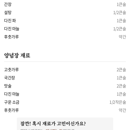
간장
1큰술
설탕
1/2큰술
다진 파
1큰술
다진 마늘
1/2큰술
후춧가루
약간
양념장 재료
고춧가루
2큰술
국간장
1큰술
맛술
2큰술
다진 마늘
1큰술
구운 소금
1/2작은술
후춧가루
약간