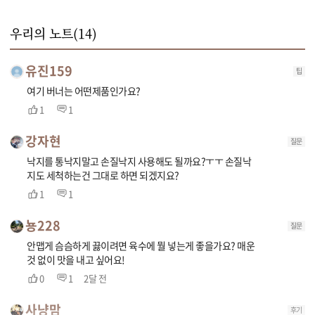
우리의 노트(
14
)
유진159
팁
여기 버너는 어떤제품인가요?
1
1
강자현
질문
낙지를 통낙지말고 손질낙지 사용해도 될까요?ㅜㅜ 손질낙
지도 세척하는건 그대로 하면 되겠지요?
1
1
뇽228
질문
안맵게 슴슴하게 끓이려면 육수에 뭘 넣는게 좋을가요? 매운
것 없이 맛을 내고 싶어요!
0
1
2달 전
사냥맘
후기