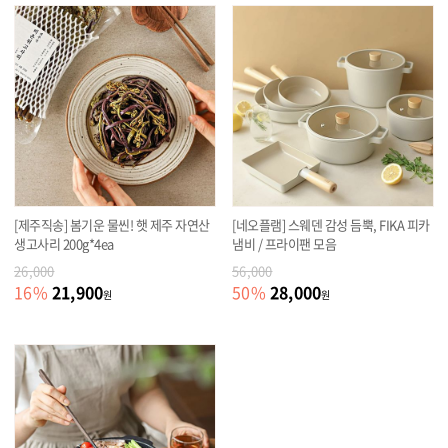
[제주직송] 봄기운 물씬! 햇 제주 자연산
[네오플램] 스웨덴 감성 듬뿍, FIKA 피카
생고사리 200g*4ea
냄비 / 프라이팬 모음
26,000
56,000
21,900
28,000
16
%
50
%
원
원