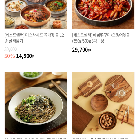
[베스트셀러] 미스타셰프 육개장 등 12
[베스트셀러] 하남쭈꾸미/오징어볶음
종 골라담기
(350g/500g 3팩구성)
29,700
30,000
원
14,900
50
%
원