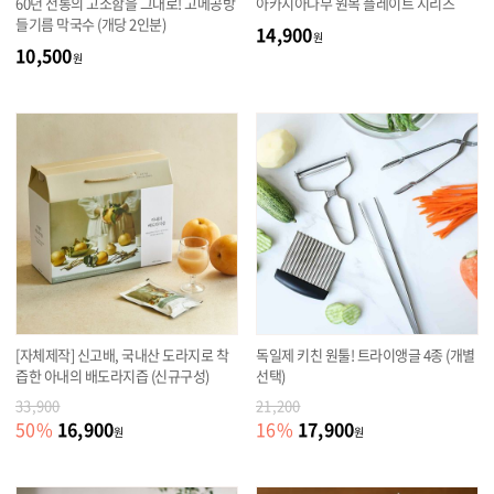
60년 전통의 고소함을 그대로! 고메공방
아카시아나무 원목 플레이트 시리즈
들기름 막국수 (개당 2인분)
14,900
원
10,500
원
[자체제작] 신고배, 국내산 도라지로 착
독일제 키친 원툴! 트라이앵글 4종 (개별
즙한 아내의 배도라지즙 (신규구성)
선택)
33,900
21,200
16,900
17,900
50
%
16
%
원
원