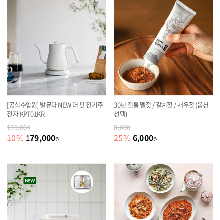
[공식수입원] 발뮤다 NEW 더 팟 전기주
30년 전통 멜젓 / 갈치젓 / 새우젓 (옵션
전자 KPT01KR
선택)
199,000
8,000
179,000
6,000
10
%
25
%
원
원