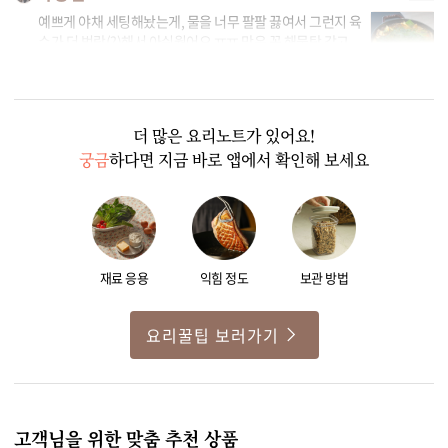
예쁘게 야채 세팅해놨는게, 물을 너무 팔팔 끓여서 그런지 육
수가 더 범람(?)해서 아쉬웠어요 ㅠㅠ 맛은 꼭 해물탕 같고
시원하게 잘 먹었습니다 ♥️ ✅ 다음 요리 참고 쑥갓없어서 미
나리 넣었는데, 맛있었구 ㅎㅎ 야채 사이즈 남편은 괜찮고,
저한테는 살짝 컸어요. 다음에는 조금 더 작게 자르려구요.
둘이서 불고기 300g 문어 중사이즈 하나 넣었고, 야채는 레
더 많은 요리노트가 있어요!
시피대로 넣었더니 조금 남을뻔 했어요. 야채 양도 20% 줄
궁금
하다면 지금 바로 앱에서 확인해 보세요
였으면 딱- 먹기 좋을것 같아요
0
1
재료 응용
익힘 정도
보관 방법
요리꿀팁 보러가기
고객님을 위한 맞춤 추천 상품