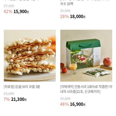
국수 10팩
27,600
15,900
42
%
25,000
원
18,000
28
%
원
[하효맘] 감귤/보리 과즐 3봉
[자체제작] 안동사과 100%로 착즙한! 아
내의 사과즙(21포, 신규패키지)
23,000
21,300
7
%
32,800
원
16,900
48
%
원