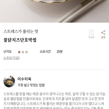
리빙
가전
스트레스가 풀리는 맛
책갈피
공유
불닭치즈단호박찜
난이도
소요시간
25분
노트보기(
10
)
미수타육
가장 쉽고 맛있는 집밥
스트레스를 받을 때는 매운 음식이 생각나고는 하죠. 쉽게 구할 수 있는 닭가슴
살로 불닭찜을 만들어보세요. 단호박과 치즈를 넣어 달콤한 맛과 고소한 맛까
지 더해봤답니다. 스트레스가 확 풀리는 매운맛을 즐기다가 너무 맵다고 느껴
지면 달콤한 단호박을 한 입 베어물어 보세요~ 먹는 즐거움이 있는 기분 좋은