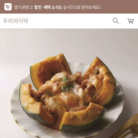
앱 다운받고
할인·혜택 소식
을 실시간으로 받아보세요!
스토어 홈
에디터 추천
한정특가
베스트
신상품
기획전
브랜드
푸드
키친