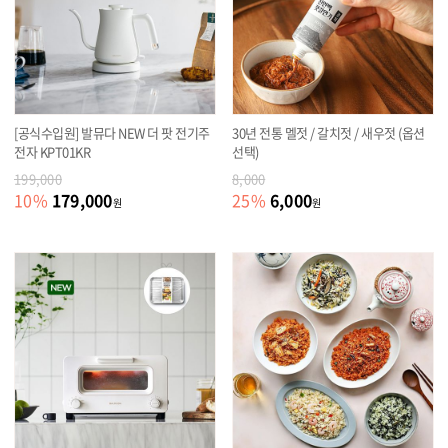
[공식수입원] 발뮤다 NEW 더 팟 전기주
30년 전통 멜젓 / 갈치젓 / 새우젓 (옵션
전자 KPT01KR
선택)
199,000
8,000
179,000
6,000
10
%
25
%
원
원