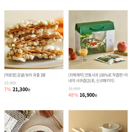
[하효맘] 감귤/보리 과즐 3봉
[자체제작] 안동사과 100%로 착즙한! 아
내의 사과즙(21포, 신규패키지)
23,000
21,300
7
%
32,800
원
16,900
48
%
원