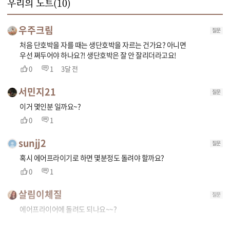
우리의 노트(
10
)
우주크림
질문
처음 단호박을 자를 때는 생단호박을 자르는 건가요? 아니면
우선 쪄두어야 하나요?! 생단호박은 잘 안 잘리더라고요!
0
1
3달 전
서민지21
질문
이거 몇인분 일까요~?
0
1
sunjj2
질문
혹시 에어프라이기로 하면 몇분정도 돌려야 할까요?
0
1
살림이체질
질문
에어프라이어에 돌려도 되나요~~?
0
1