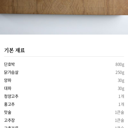
기본 재료
단호박
800g
닭가슴살
250g
양파
30g
대파
30g
청양고추
1개
홍고추
1개
맛술
1큰술
고추장
1큰술