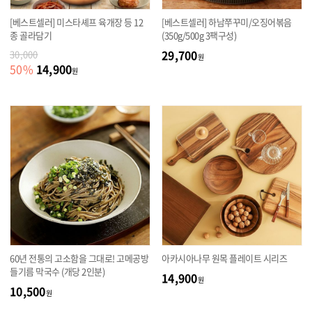
[베스트셀러] 미스타셰프 육개장 등 12
[베스트셀러] 하남쭈꾸미/오징어볶음
종 골라담기
(350g/500g 3팩구성)
29,700
30,000
원
14,900
50
%
원
60년 전통의 고소함을 그대로! 고메공방
아카시아나무 원목 플레이트 시리즈
들기름 막국수 (개당 2인분)
14,900
원
10,500
원