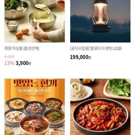
계량 믹싱볼 (옵션선택)
[공식수입원] 발뮤다 더 랜턴 L02B
199,000
4,500
원
3,900
13
%
원