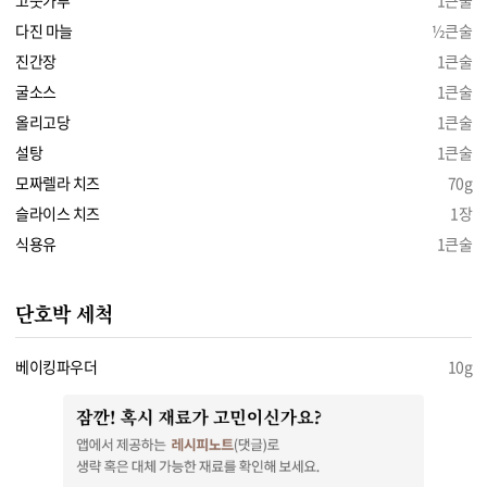
고춧가루
1큰술
다진 마늘
½큰술
진간장
1큰술
굴소스
1큰술
올리고당
1큰술
설탕
1큰술
모짜렐라 치즈
70g
슬라이스 치즈
1장
식용유
1큰술
단호박 세척
베이킹파우더
10g