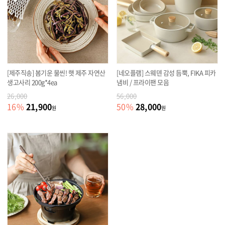
[제주직송] 봄기운 물씬! 햇 제주 자연산
[네오플램] 스웨덴 감성 듬뿍, FIKA 피카
생고사리 200g*4ea
냄비 / 프라이팬 모음
26,000
56,000
21,900
28,000
16
%
50
%
원
원