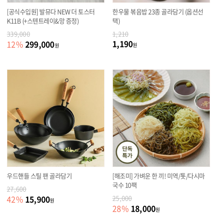
[공식수입원] 발뮤다 NEW 더 토스터
한우물 볶음밥 23종 골라담기 (옵션선
K11B (+스텐트레이&망 증정)
택)
339,000
1,210
1,190
299,000
12
%
원
원
우드핸들 스틸 팬 골라담기
[해조미] 가벼운 한 끼! 미역/톳/다시마
국수 10팩
27,600
15,900
42
%
25,000
원
18,000
28
%
원