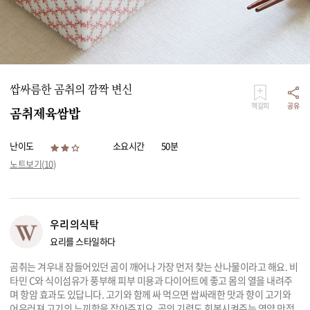
리빙
가전
쌉싸름한 곰취의 깜짝 변신
책갈피
공유
곰취제육쌈밥
난이도
소요시간
50분
노트보기(
10
)
우리의식탁
요리를 스타일하다
곰취는 겨우내 잠들어있던 곰이 깨어나 가장 먼저 찾는 산나물이라고 해요. 비
타민 C와 식이섬유가 풍부해 피부 미용과 다이어트에 좋고 몸의 열을 내려주
며 항암 효과도 있답니다. 고기와 함께 싸 먹으면 쌉싸래한 맛과 향이 고기와
어우러져 고기의 느끼함을 잡아주지요. 곰의 기력도 회복시켜주는 영양 만점