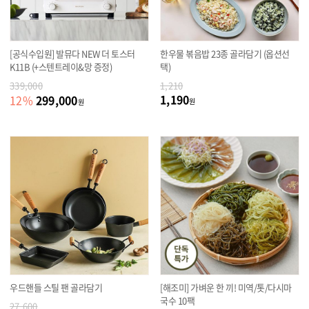
[공식수입원] 발뮤다 NEW 더 토스터
한우물 볶음밥 23종 골라담기 (옵션선
K11B (+스텐트레이&망 증정)
택)
339,000
1,210
1,190
299,000
12
%
원
원
우드핸들 스틸 팬 골라담기
[해조미] 가벼운 한 끼! 미역/톳/다시마
국수 10팩
27,600