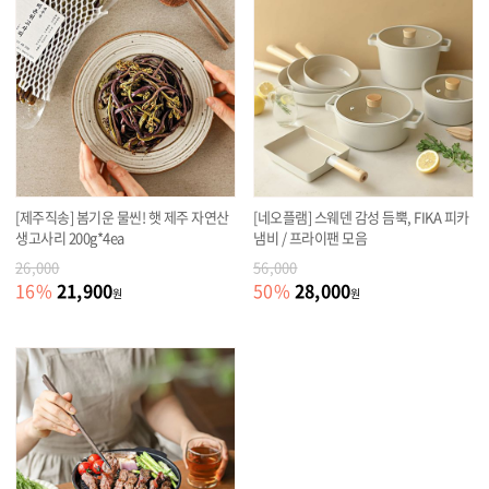
[제주직송] 봄기운 물씬! 햇 제주 자연산
[네오플램] 스웨덴 감성 듬뿍, FIKA 피카
생고사리 200g*4ea
냄비 / 프라이팬 모음
26,000
56,000
21,900
28,000
16
%
50
%
원
원