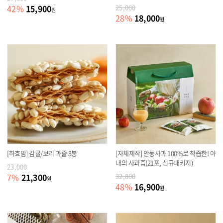
15,900
42
%
25,000
원
18,000
28
%
원
[하효맘] 감귤/보리 과즐 3봉
[자체제작] 안동사과 100%로 착즙한! 아
내의 사과즙(21포, 신규패키지)
23,000
21,300
7
%
32,800
원
16,900
48
%
원