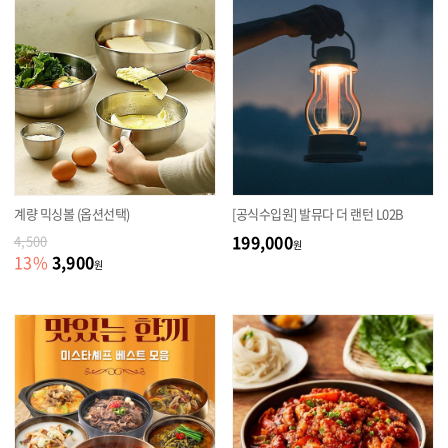
계량 믹싱볼 (옵션선택)
[공식수입원] 발뮤다 더 랜턴 L02B
199,000
4,500
원
3,900
13
%
원