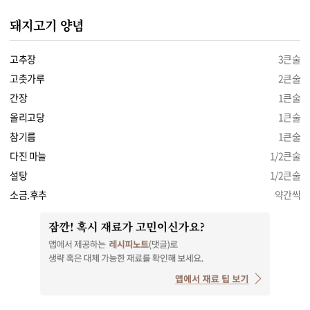
돼지고기 양념
고추장
3큰술
고춧가루
2큰술
간장
1큰술
올리고당
1큰술
참기름
1큰술
다진 마늘
1/2큰술
설탕
1/2큰술
소금.후추
약간씩