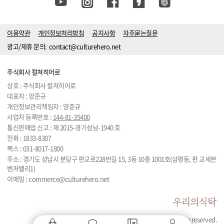
이용약관
개인정보처리방침
공지사항
자주묻는질문
광고/제휴 문의:
contact@culturehero.net
주식회사 컬쳐히어로
상호 : 주식회사 컬쳐히어로
대표자 : 양준규
개인정보관리책임자 : 양준규
사업자 등록번호 :
144-81-35400
통신판매업 신고 : 제 2015-경기성남-1940 호
전화 :
1833-8307
팩스 : 031-8017-1800
주소 : 경기도 성남시 분당구 판교로228번길 15, 3동 10층 1001호(삼평동, 판 교세븐
벤처밸리1)
이메일 :
commerce@culturehero.net
© 2024 by Culturehero. All rights are reserved.