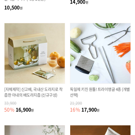
14,900
원
10,500
원
[자체제작] 신고배, 국내산 도라지로 착
독일제 키친 원툴! 트라이앵글 4종 (개별
즙한 아내의 배도라지즙 (신규구성)
선택)
33,900
21,200
16,900
17,900
50
%
16
%
원
원