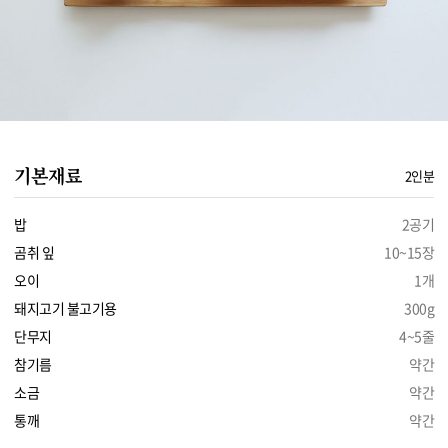
기본재료
2인분
밥
2공기
곰취 잎
10~15장
오이
1개
돼지고기 불고기용
300g
단무지
4~5줄
참기름
약간
소금
약간
통깨
약간