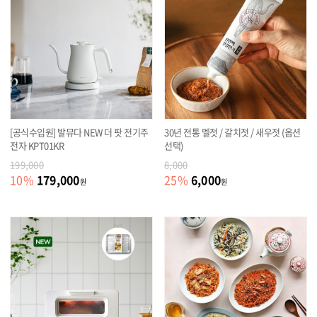
[공식수입원] 발뮤다 NEW 더 팟 전기주
30년 전통 멜젓 / 갈치젓 / 새우젓 (옵션
전자 KPT01KR
선택)
199,000
8,000
179,000
6,000
10
%
25
%
원
원