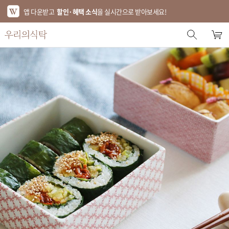
앱 다운받고
할인·혜택 소식
을 실시간으로 받아보세요!
스토어 홈
에디터 추천
한정특가
베스트
신상품
기획전
브랜드
푸드
키친