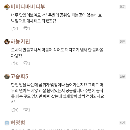
비비디바비디부
질문
너무 맛있어보여요~^^ 주변에 곰취잎 파는곳이 없는데 호
박잎으로 대체해도 되겠죠??
1
1
하뇽키친
질문
도시락 만들고나서 먹을때 식어도 돼지고기 냄새 안 올라올
까용??
0
1
고승희5
질문
한번 밥을 싸는데 곰취가 몇장이나 들어가는지요 그리고 마
무리 면이 뜨지않고 잘 붙어있는지 궁금합니다 주변에 곰춰
를 파는 곳도 없지만 애써 샀는데 실패할까 살짝 걱정되서요
^^
0
1
허정범
후기