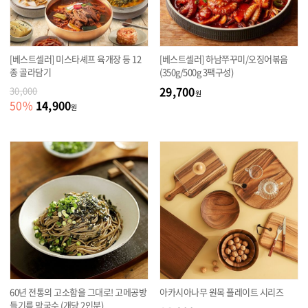
[베스트셀러] 미스타셰프 육개장 등 12
[베스트셀러] 하남쭈꾸미/오징어볶음
종 골라담기
(350g/500g 3팩구성)
29,700
30,000
원
14,900
50
%
원
60년 전통의 고소함을 그대로! 고메공방
아카시아나무 원목 플레이트 시리즈
들기름 막국수 (개당 2인분)