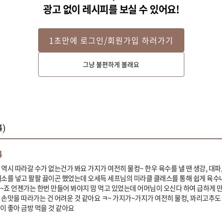
광고 없이 레시피를 보실 수 있어요!
1초만에 로그인/회원가입 하러가기
그냥 불편하게 볼래요
4
)
4
역시 따라갈 수가 없는건가 봐요 가지가 여전히 물컹~ 한우 육수를 낼 땐 생강, 대파
채소를 넣고 팔팔 끓이곤 했었는데 오세득 세프님의 미라클 클래스를 통해 쉽게 육수
~죠 언젠가는 한번 만들어 봐야지 맘 먹고 있었는데 어머님이 오신다 하여 급하게 
 손맛을 따라가는 건 어려운 것 같아요 ㅋ~ 가지가~가지가 여전히 물컹, 꽈리고추도
이 좋아 금방 먹을 것 같아요