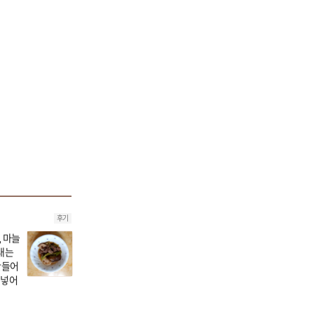
후기
, 마늘
내는
만들어
 넣어