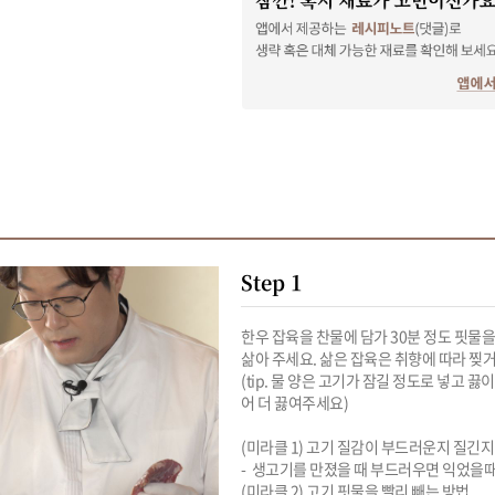
Step 1
한우 잡육을 찬물에 담가 30분 정도 핏물을 
삶아 주세요. 삶은 잡육은 취향에 따라 찢거나
(tip. 물 양은 고기가 잠길 정도로 넣고 끓
어 더 끓여주세요)

(미라클 1) 고기 질감이 부드러운지 질긴지 
-  생고기를 만졌을 때 부드러우면 익었을때
(미라클 2) 고기 핏물을 빨리 빼는 방법
