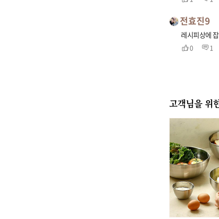
전효진9
레시피상에 잡
0
1
고객님을 위한