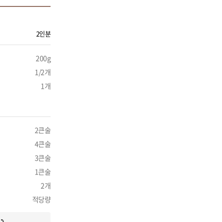
2인분
200g
1/2개
1개
2큰술
4큰술
3큰술
1큰술
2개
적당량