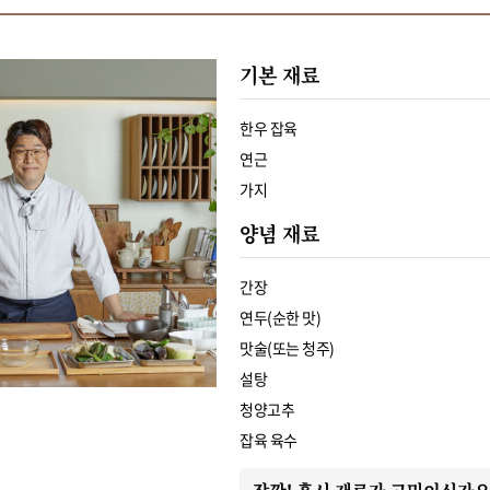
기본 재료
한우 잡육
연근
가지
양념 재료
간장
연두(순한 맛)
맛술(또는 청주)
설탕
청양고추
잡육 육수