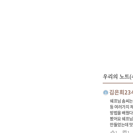
우리의 노트(
김은희23
쉐프님 솜씨는 
등 여러가지 
방법을 배웠다
봤어요 쉐프님
만들었는데 맛
1
1