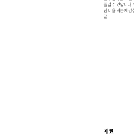
즐길 수 있답니다.
념 비율 덕분에 감
끝!
재료