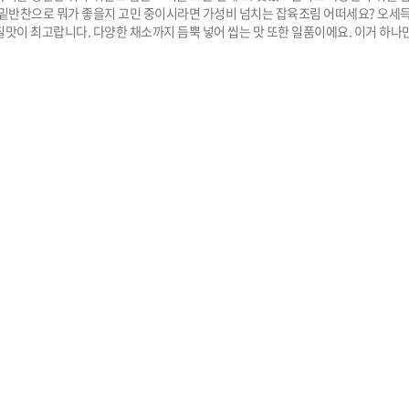
 밑반찬으로 뭐가 좋을지 고민 중이시라면 가성비 넘치는 잡육조림 어떠세요? 오세득
칠맛이 최고랍니다. 다양한 채소까지 듬뿍 넣어 씹는 맛 또한 일품이에요. 이거 하나