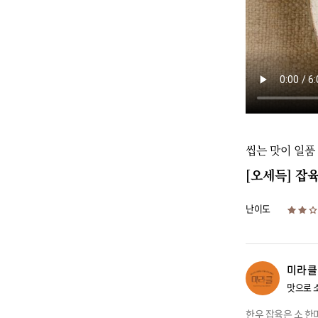
씹는 맛이 일품
[오세득] 잡
난이도
미라클
맛으로 
한우 잡육은 소 한