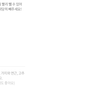
 빨리 뺄 수 있어
 적당히 빼주세요!
 가지와 연근, 고추


더해도 좋아요)