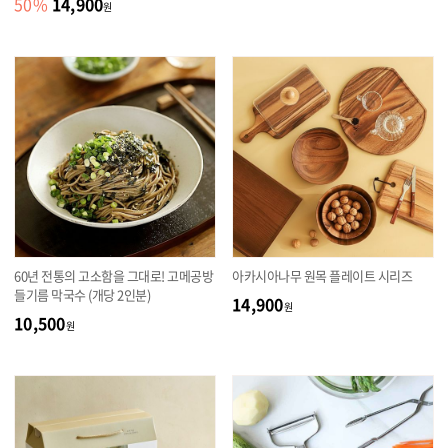
14,900
50
%
원
60년 전통의 고소함을 그대로! 고메공방
아카시아나무 원목 플레이트 시리즈
들기름 막국수 (개당 2인분)
14,900
원
10,500
원