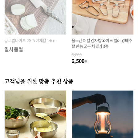
글로벌나이프 GS-5 야채칼 14cm
올스텐 채칼 감자칼 와이드 필러 양배추
칼 만능 굵은 채썰기 3종
일시품절
6,800
6,500
원
고객님을 위한 맞춤 추천 상품