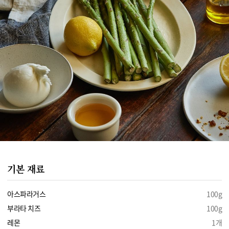
기본 재료
아스파라거스
100g
부라타 치즈
100g
레몬
1개