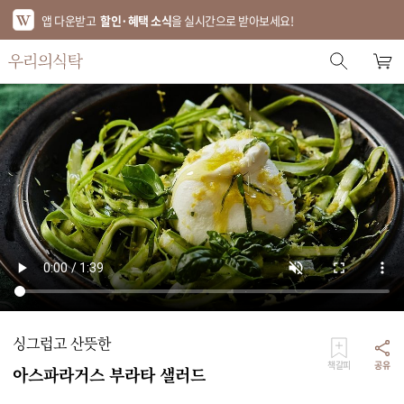
앱 다운받고
할인·혜택 소식
을 실시간으로 받아보세요!
스토어 홈
에디터 추천
한정특가
베스트
신상품
기획전
브랜드
싱그럽고 산뜻한
푸드
책갈피
공유
아스파라거스 부라타 샐러드
키친