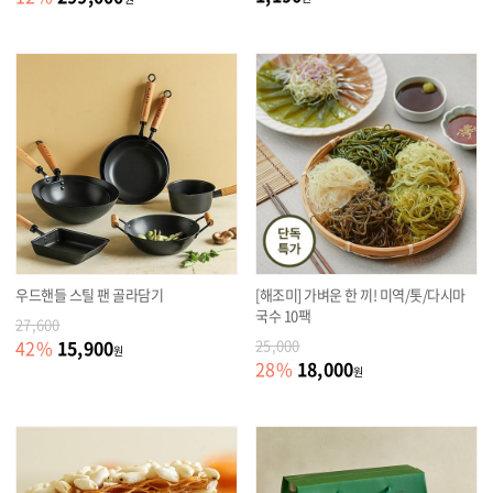
우드핸들 스틸 팬 골라담기
[해조미] 가벼운 한 끼! 미역/톳/다시마
국수 10팩
27,600
15,900
42
%
25,000
원
18,000
28
%
원