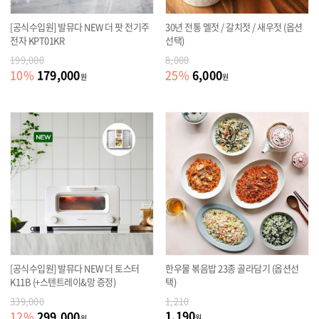
[공식수입원] 발뮤다 NEW 더 팟 전기주
30년 전통 멜젓 / 갈치젓 / 새우젓 (옵션
전자 KPT01KR
선택)
199,000
8,000
179,000
6,000
10
%
25
%
원
원
[공식수입원] 발뮤다 NEW 더 토스터
한우물 볶음밥 23종 골라담기 (옵션선
K11B (+스텐트레이&망 증정)
택)
339,000
1,210
1,190
299,000
12
%
원
원