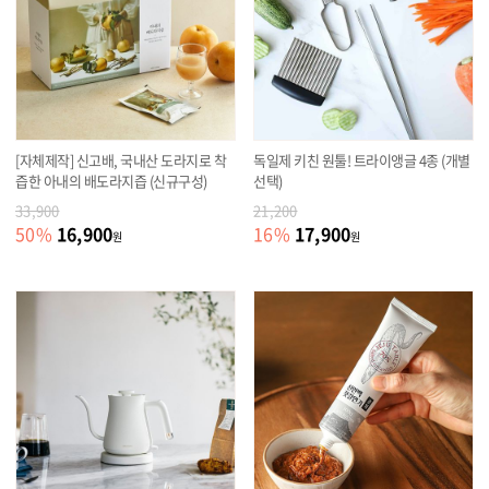
[자체제작] 신고배, 국내산 도라지로 착
독일제 키친 원툴! 트라이앵글 4종 (개별
즙한 아내의 배도라지즙 (신규구성)
선택)
33,900
21,200
16,900
17,900
50
%
16
%
원
원