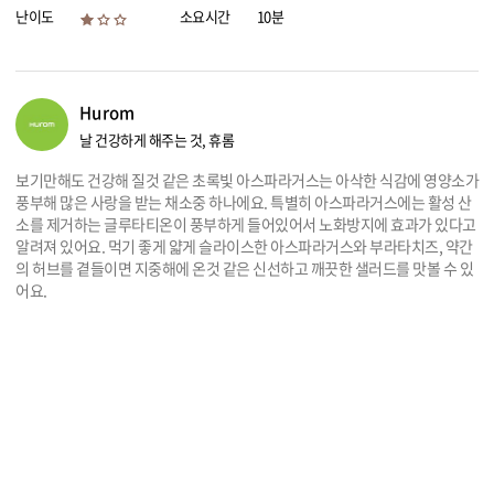
난이도
소요시간
10분
리빙
가전
Hurom
날 건강하게 해주는 것, 휴롬
보기만해도 건강해 질것 같은 초록빛 아스파라거스는 아삭한 식감에 영양소가
풍부해 많은 사랑을 받는 채소중 하나에요. 특별히 아스파라거스에는 활성 산
소를 제거하는 글루타티온이 풍부하게 들어있어서 노화방지에 효과가 있다고
알려져 있어요. 먹기 좋게 얇게 슬라이스한 아스파라거스와 부라타치즈, 약간
의 허브를 곁들이면 지중해에 온것 같은 신선하고 깨끗한 샐러드를 맛볼 수 있
어요.