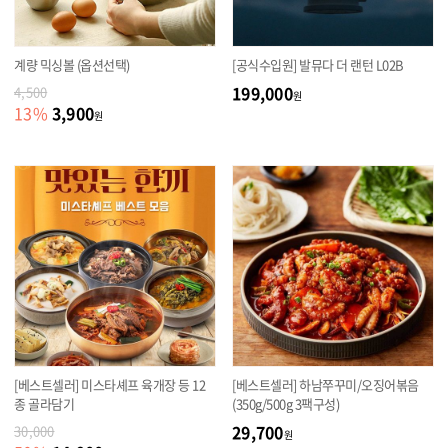
계량 믹싱볼 (옵션선택)
[공식수입원] 발뮤다 더 랜턴 L02B
199,000
4,500
원
3,900
13
%
원
[베스트셀러] 미스타셰프 육개장 등 12
[베스트셀러] 하남쭈꾸미/오징어볶음
종 골라담기
(350g/500g 3팩구성)
29,700
30,000
원