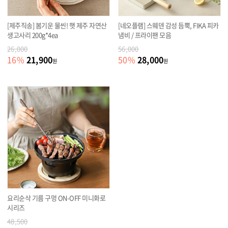
[제주직송] 봄기운 물씬! 햇 제주 자연산
[네오플램] 스웨덴 감성 듬뿍, FIKA 피카
생고사리 200g*4ea
냄비 / 프라이팬 모음
26,000
56,000
21,900
28,000
16
%
50
%
원
원
요리순삭 기름 구멍 ON-OFF 미니화로
시리즈
48,500