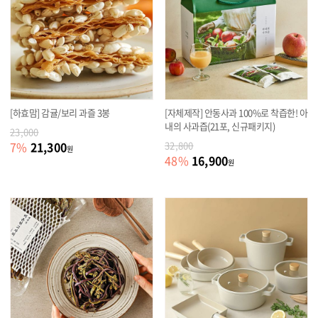
[하효맘] 감귤/보리 과즐 3봉
[자체제작] 안동사과 100%로 착즙한! 아
내의 사과즙(21포, 신규패키지)
23,000
21,300
7
%
32,800
원
16,900
48
%
원