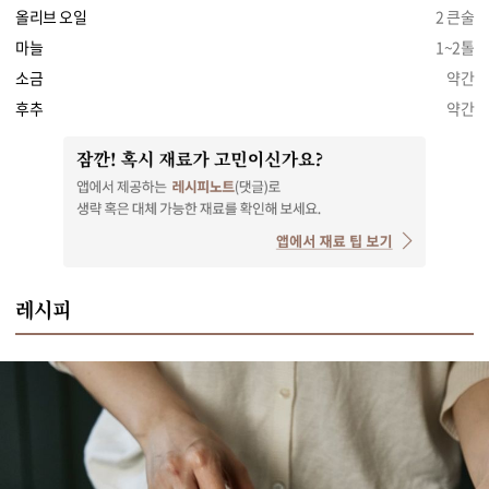
올리브 오일
2 큰술
마늘
1~2톨
소금
약간
후추
약간
레시피