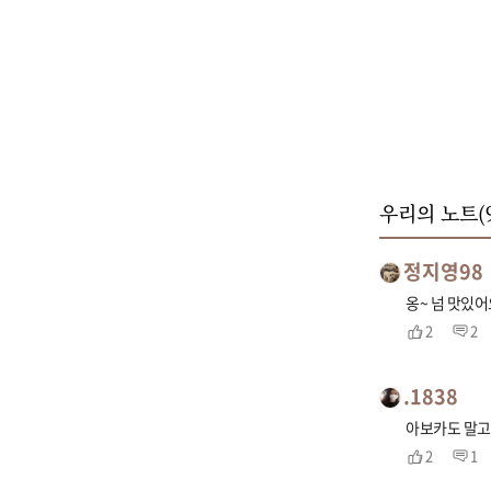
우리의 노트(
정지영98
옹~ 넘 맛있어
2
2
.1838
아보카도 말고
2
1