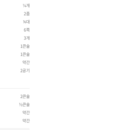
¼개
2줌
⅙대
6쪽
3개
1큰술
1큰술
약간
2공기
2큰술
½큰술
약간
약간