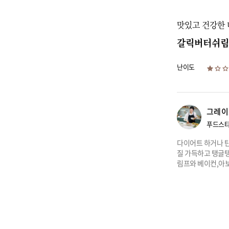
맛있고 건강한
갈릭버터쉬림
난이도
그레이
푸드스타
다이어트 하거나 탄
질 가득하고 탱글
림프와 베이컨,아보