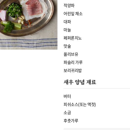
적양파
어린잎 채소
대파
마늘
페퍼론치노
맛술
올리브유
파슬리 가루
보리귀리밥
새우 양념 재료
버터
피쉬소스(또는 액젓)
소금
후춧가루