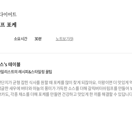
 다이어트
프 포케
소요시간
30분
노트보기(
9
)
스's 테이블
일리스트의 레시피&스타일링 꿀팁
단지가 균형 잡힌 식사를 원할 때 포케를 많이 찾게 되잖아요. 이왕이면 더 맛있게 
탱글한 새우에 버터와 마늘의 풍미가 가득한 소스를 더해 갈릭버터쉬림프를 만들어 
카도, 각종 채소를 더해 포케를 만들면 건강하고 맛있게 한 끼를 해결할 수 있답니다