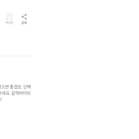
책갈피
공유
먹으면 좋겠죠. 단백
보세요. 갈릭버터쉬
!