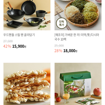
우드핸들 스틸 팬 골라담기
[해조미] 가벼운 한 끼! 미역/톳/다시마
국수 10팩
27,600
15,900
42
%
25,000
원
18,000
28
%
원