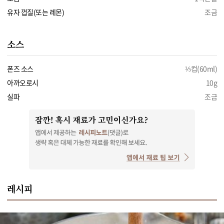
유자 껍질(또는 레몬)
조금
소스
폰즈 소스
⅓컵(60ml)
아까오로시
10g
실파
조금
레시피