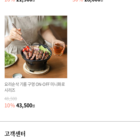
요리순삭 기름 구멍 ON-OFF 미니화로
시리즈
48,500
43,500
10
%
원
고객센터