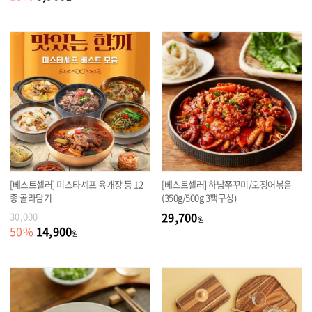
[베스트셀러] 미스타셰프 육개장 등 12
[베스트셀러] 하남쭈꾸미/오징어볶음
종 골라담기
(350g/500g 3팩구성)
29,700
30,000
원
14,900
50
%
원