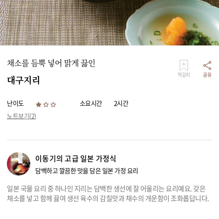
리빙
가전
채소를 듬뿍 넣어 맑게 끓인
책갈피
공유
대구지리
난이도
소요시간
2시간
노트보기(
2
)
이동기의 고급 일본 가정식
담백하고 깔끔한 맛을 담은 일본 가정 요리
일본 국물 요리 중 하나인 지리는 담백한 생선에 잘 어울리는 요리예요. 갖은
채소를 넣고 함께 끓여 생선 육수의 감칠맛과 채수의 개운함이 조화롭답니다.