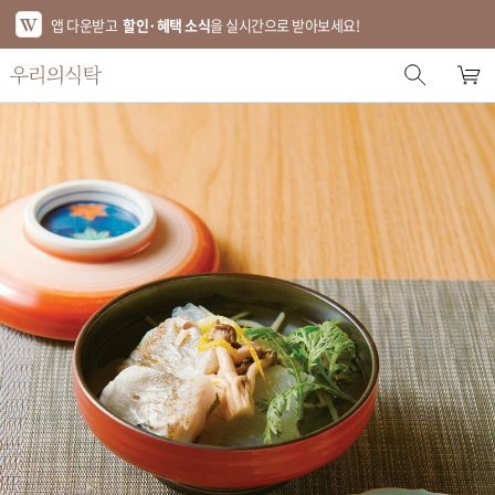
앱 다운받고
할인·혜택 소식
을 실시간으로 받아보세요!
스토어 홈
에디터 추천
한정특가
베스트
신상품
기획전
브랜드
푸드
키친