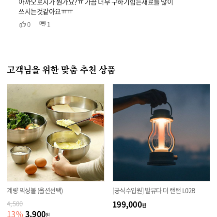
아까오로시가 뭔가요?ㅠ 가끔 너무 구하기힘든재료를 많이
쓰시는것같아요ㅠㅠ
0
1
고객님을 위한 맞춤 추천 상품
계량 믹싱볼 (옵션선택)
[공식수입원] 발뮤다 더 랜턴 L02B
199,000
4,500
원
3,900
13
%
원