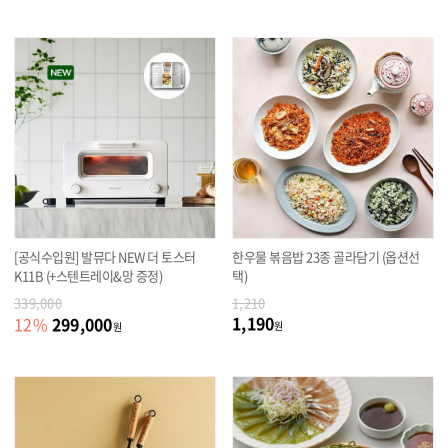
[공식수입원] 발뮤다 NEW 더 토스터
한우물 볶음밥 23종 골라담기 (옵션선
K11B (+스텐트레이&망 증정)
택)
339,000
1,210
1,190
299,000
12
%
원
원