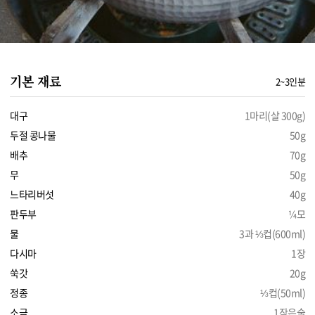
기본 재료
2~3인분
대구
1마리(살 300g)
두절 콩나물
50g
배추
70g
무
50g
느타리버섯
40g
판두부
¼모
물
3과 ⅓컵(600ml)
다시마
1장
쑥갓
20g
정종
⅓컵(50ml)
소금
1작은술