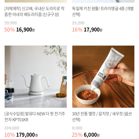
[자체제작] 신고배, 국내산 도라지로 착
독일제 키친 원툴! 트라이앵글 4종 (개별
즙한 아내의 배도라지즙 (신규구성)
선택)
33,900
21,200
16,900
17,900
50
%
16
%
원
원
[공식수입원] 발뮤다 NEW 더 팟 전기주
30년 전통 멜젓 / 갈치젓 / 새우젓 (옵션
전자 KPT01KR
선택)
199,000
8,000
179,000
6,000
10
%
25
%
원
원