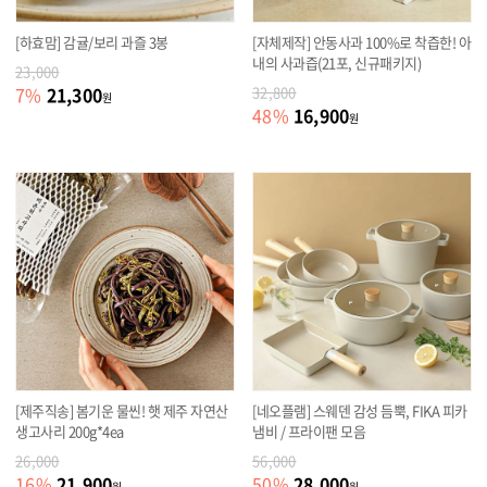
[하효맘] 감귤/보리 과즐 3봉
[자체제작] 안동사과 100%로 착즙한! 아
내의 사과즙(21포, 신규패키지)
23,000
21,300
7
%
32,800
원
16,900
48
%
원
[제주직송] 봄기운 물씬! 햇 제주 자연산
[네오플램] 스웨덴 감성 듬뿍, FIKA 피카
생고사리 200g*4ea
냄비 / 프라이팬 모음
26,000
56,000
21,900
28,000
16
%
50
%
원
원