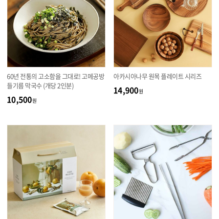
60년 전통의 고소함을 그대로! 고메공방
아카시아나무 원목 플레이트 시리즈
들기름 막국수 (개당 2인분)
14,900
원
10,500
원