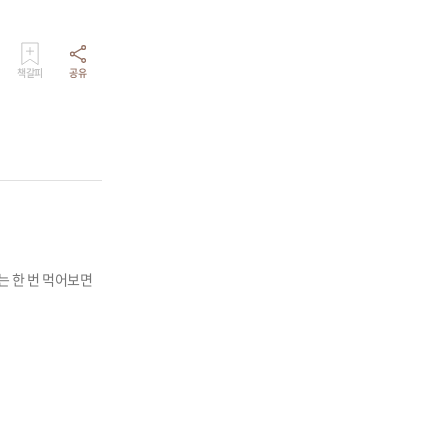
책갈피
공유
는 한 번 먹어보면