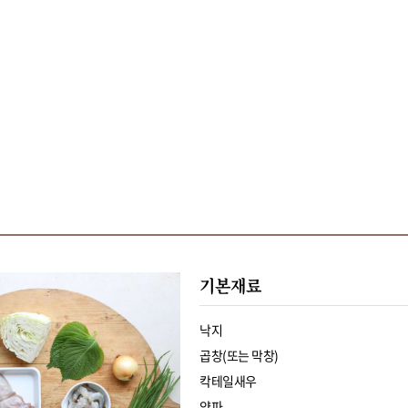
기본재료
낙지
곱창(또는 막창)
칵테일새우
양파