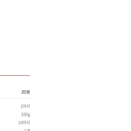
2인분
1마리
200g
10마리
1개