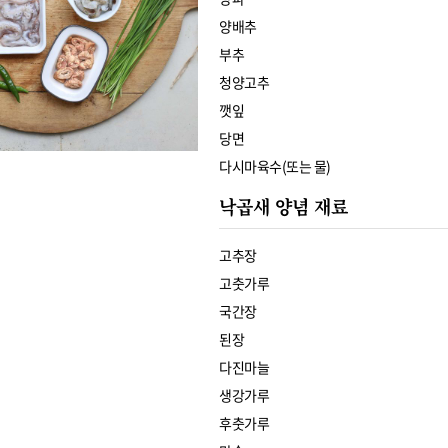
양배추
부추
청양고추
깻잎
당면
다시마육수(또는 물)
낙곱새 양념 재료
고추장
고춧가루
국간장
된장
다진마늘
생강가루
후춧가루