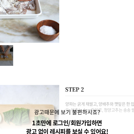
STEP 2
양파는 굵게 채썰고, 양배추와 깻잎은 한 
요. 부추는 4cm길이로, 청양고추는 송송
광고때문에 보기 불편하시죠?
1초만에 로그인/회원가입하면
광고 없이 레시피를 보실 수 있어요!