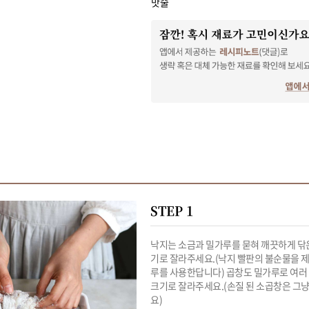
맛술
STEP 1
낙지는 소금과 밀가루를 묻혀 깨끗하게 닦은
기로 잘라주세요.(낙지 빨판의 불순물을 
루를 사용한답니다) 곱창도 밀가루로 여러 번
크기로 잘라주세요.(손질 된 소곱창은 그냥