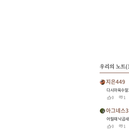
우리의 노트(
지은449
다시마육수말고
0
1
아그네스3
어릴때 낙곱새
0
1