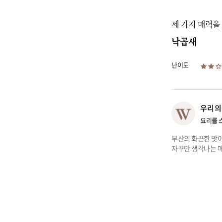
세 가지 매력을
낙곱새
난이도
우리의
요리를 
부산의 화끈한 맛이
자꾸만 생각나는 