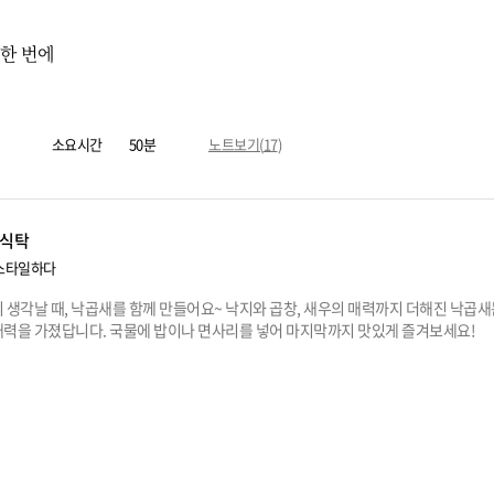
 한 번에
소요시간
50분
노트보기(
17
)
식탁
스타일하다
 생각날 때, 낙곱새를 함께 만들어요~ 낙지와 곱창, 새우의 매력까지 더해진 낙곱새
매력을 가졌답니다. 국물에 밥이나 면사리를 넣어 마지막까지 맛있게 즐겨보세요!