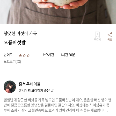
리빙
가전
향긋한 버섯이 가득
책갈피
공유
모둠버섯밥
난이도
소요시간
1시간 30분
노트보기(
23
)
홍서우테이블
홍서우의 요리하기 좋은 날
흰쌀밥에 향긋한 버섯을 가득 넣으면 모둠버섯밥이 돼요. 은은한 버섯 향이 밴
밥에 달콤짭조름한 양념장을 곁들이면 꿀맛이지요. 버섯에는 식이섬유가 풍
부해 소화가 잘되고 불면증에도 효과가 있어 건강에 아주 좋은 재료랍니다.