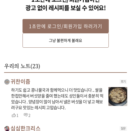
광고 없이 레시피를 보실 수 있어요!
1초만에 로그인/회원가입 하러가기
STEP 2
그냥 불편하게 볼래요
새송이버섯과 표고버섯은 납작하게 썰고 느타리버섯은 잘게 찢어주세요.
우리의 노트(
23
)
귀찬이즘
후기
하기도 쉽고 콩나물국과 함께먹으니 더 맛있습니다 .. 쌀을
한컵만해서 버섯양을 줄여 했는데도 성인둘이서 충분히 먹
었습니다 . 양념장이 많이 남아서 낼은 버섯을 더 넣고 해보
려구요 맛있는 레시피 고맙습니다.
1
2
심심한크리스
질문