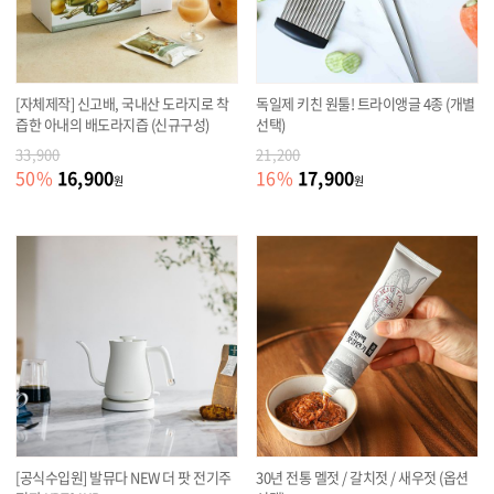
[자체제작] 신고배, 국내산 도라지로 착
독일제 키친 원툴! 트라이앵글 4종 (개별
즙한 아내의 배도라지즙 (신규구성)
선택)
33,900
21,200
16,900
17,900
50
%
16
%
원
원
[공식수입원] 발뮤다 NEW 더 팟 전기주
30년 전통 멜젓 / 갈치젓 / 새우젓 (옵션