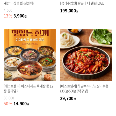
계량 믹싱볼 (옵션선택)
[공식수입원] 발뮤다 더 랜턴 L02B
199,000
4,500
원
3,900
13
%
원
[베스트셀러] 미스타셰프 육개장 등 12
[베스트셀러] 하남쭈꾸미/오징어볶음
종 골라담기
(350g/500g 3팩구성)
29,700
30,000
원
14,900
50
%
원