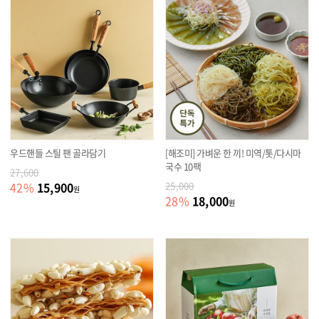
우드핸들 스틸 팬 골라담기
[해조미] 가벼운 한 끼! 미역/톳/다시마
국수 10팩
27,600
15,900
42
%
25,000
원
18,000
28
%
원