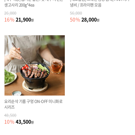
생고사리 200g*4ea
냄비 / 프라이팬 모음
26,000
56,000
21,900
28,000
16
%
50
%
원
원
요리순삭 기름 구멍 ON-OFF 미니화로
시리즈
48,500
43,500
10
%
원