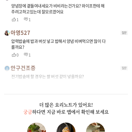
양념장에 곁들여내세요가 비비라는건가요? 와이프한테 해
주려고하고있는데 잘모르겠어요
1
1
아영527
질문
압력밥솥에 밥과 버섯 넣고 밥해서 양념 비벼먹으면 많이 다
를까요?
0
1
안구건조증
질문
전기밥솥에 할 경우는 쌀 버섯 같이 넣을까요?
0
1
더 많은 요리노트가 있어요!
궁금
하다면 지금 바로 앱에서 확인해 보세요