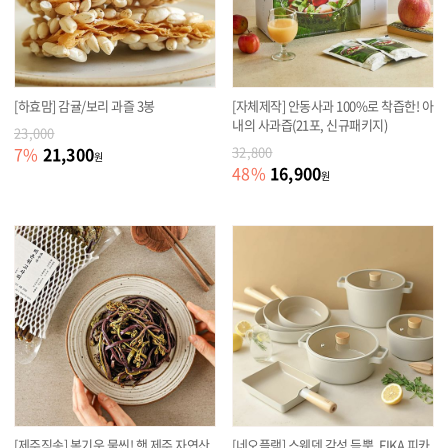
[하효맘] 감귤/보리 과즐 3봉
[자체제작] 안동사과 100%로 착즙한! 아
내의 사과즙(21포, 신규패키지)
23,000
21,300
7
%
32,800
원
16,900
48
%
원
[제주직송] 봄기운 물씬! 햇 제주 자연산
[네오플램] 스웨덴 감성 듬뿍, FIKA 피카