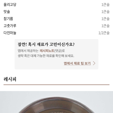
올리고당
1큰술
맛술
1큰술
참기름
1큰술
고춧가루
1큰술
다진마늘
1/2큰술
레시피