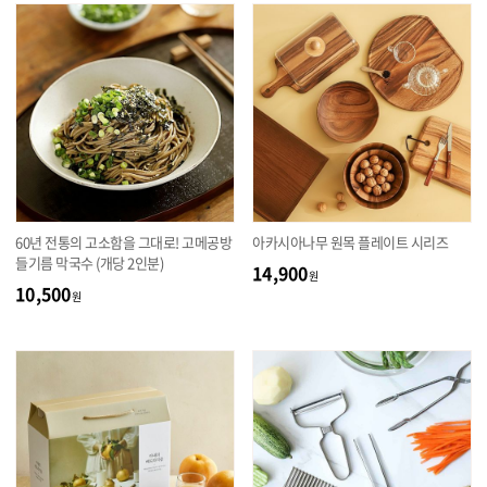
60년 전통의 고소함을 그대로! 고메공방
아카시아나무 원목 플레이트 시리즈
들기름 막국수 (개당 2인분)
14,900
원
10,500
원