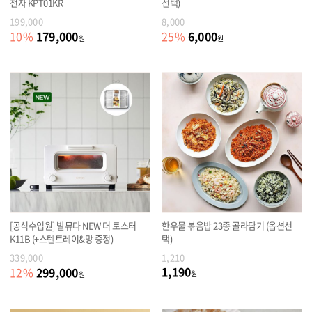
전자 KPT01KR
선택)
199,000
8,000
179,000
6,000
10
%
25
%
원
원
[공식수입원] 발뮤다 NEW 더 토스터
한우물 볶음밥 23종 골라담기 (옵션선
K11B (+스텐트레이&망 증정)
택)
339,000
1,210
1,190
299,000
12
%
원
원