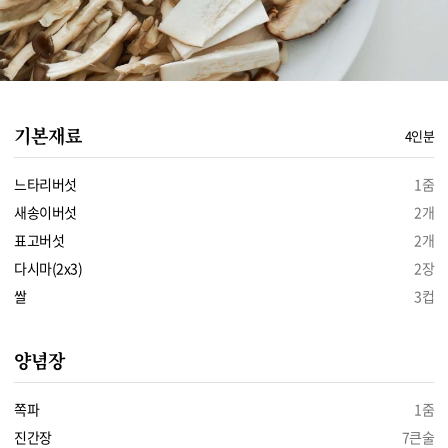
기본재료
4인분
느타리버섯
1줌
새송이버섯
2개
표고버섯
2개
다시마(2x3)
2장
쌀
3컵
양념장
쪽파
1줌
진간장
7큰술