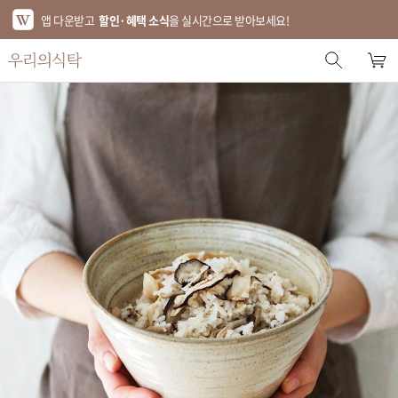
앱 다운받고
할인·혜택 소식
을 실시간으로 받아보세요!
스토어 홈
에디터 추천
한정특가
베스트
신상품
기획전
브랜드
푸드
키친