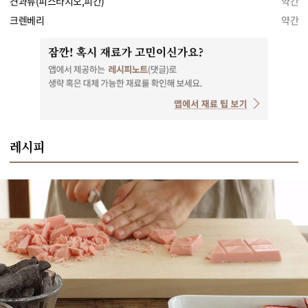
견과류(피스타치오,피칸)
약간
크렌베리
약간
레시피