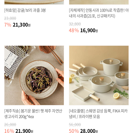
[하효맘] 감귤/보리 과즐 3봉
[자체제작] 안동사과 100%로 착즙한! 아
내의 사과즙(21포, 신규패키지)
23,000
21,300
7
%
32,800
원
16,900
48
%
원
[제주직송] 봄기운 물씬! 햇 제주 자연산
[네오플램] 스웨덴 감성 듬뿍, FIKA 피카
생고사리 200g*4ea
냄비 / 프라이팬 모음
26,000
56,000
21,900
28,000
16
%
50
%
원
원