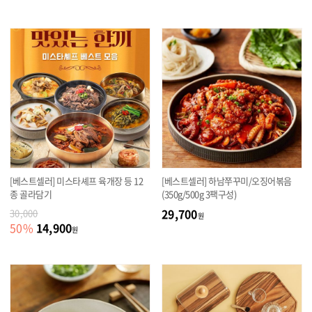
[베스트셀러] 미스타셰프 육개장 등 12
[베스트셀러] 하남쭈꾸미/오징어볶음
종 골라담기
(350g/500g 3팩구성)
29,700
30,000
원
14,900
50
%
원