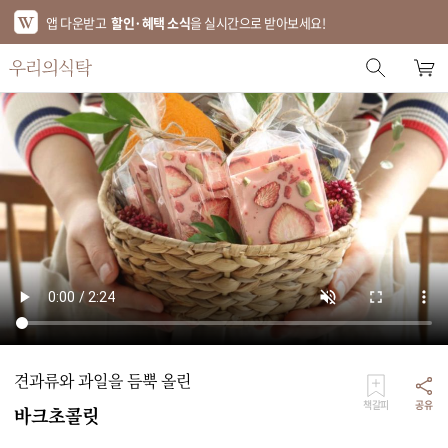
앱 다운받고
할인·혜택 소식
을 실시간으로 받아보세요!
스토어 홈
에디터 추천
한정특가
베스트
신상품
기획전
브랜드
견과류와 과일을 듬뿍 올린
푸드
책갈피
공유
바크초콜릿
키친