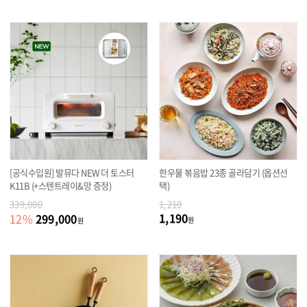
[공식수입원] 발뮤다 NEW 더 토스터
한우물 볶음밥 23종 골라담기 (옵션선
K11B (+스텐트레이&망 증정)
택)
339,000
1,210
1,190
299,000
12
%
원
원