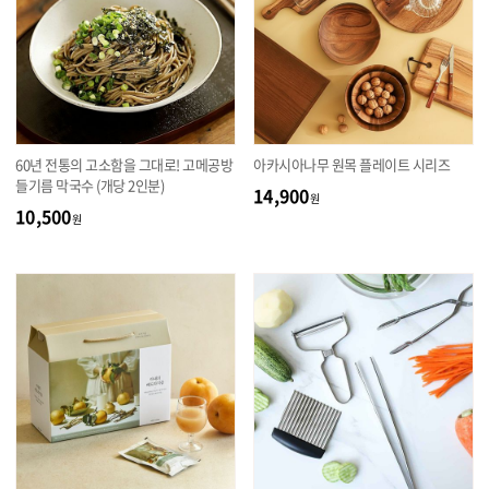
60년 전통의 고소함을 그대로! 고메공방
아카시아나무 원목 플레이트 시리즈
들기름 막국수 (개당 2인분)
14,900
원
10,500
원