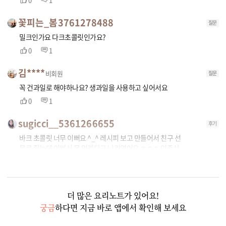
꽃피는_봄3761278488
질문
밀크인가요 다크초콜릿인가요?
0
1
김****
비회원
질문
꼭 건과일로 해야하나요? 생과일을 사용하고 싶어서요
0
1
sugicci__5361266655
후기
바크 초콜릿 너무 이뻐요 ^_^ 레시피 보고 만들어서 친구 선
물로 줬는데 이뻐서 못 먹겠다고 난리였어요 ㅎㅎㅎ 인증샷
올리고 싶은데 사진 첨부가 없으니 생략 ㅜㅜ 늘 아내의 식탁
많은 도움이 되요 ^^
0
0
더 많은 요리노트가 있어요!
궁금
하다면 지금 바로 앱에서 확인해 보세요