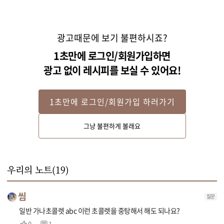
광고때문에 보기 불편하시죠?
1초만에 로그인/회원가입하면
STEP 2
광고 없이 레시피를 보실 수 있어요!
다른 볼에 60도 이하의 따뜻한 물을 넣고, 초콜릿이 담긴 볼을 올려 저어주며 
중탕으로 녹여주세요. (초콜릿에 물이 들어가지 않도록 주의해서 저어주세
1초만에 로그인/회원가입 하러가기
요.)

그냥 불편하게 볼래요
Tip! 커버처초콜릿은 별도의 템퍼링 작업이 필요하기 때문에 간편한 코팅 초
콜릿을 추천해요~
우리의 노트(
19
)
씸
질문
일반 가나초콜렛 abc 이런 초콜렛을 중탕해서 해도 되나요?
0
1