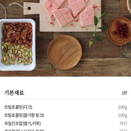
기본재료
2판
코팅초콜릿(다크)
200g
코팅초콜릿(딸기향 핑크)
200g
과일건조칩(딸기,키위)
약간