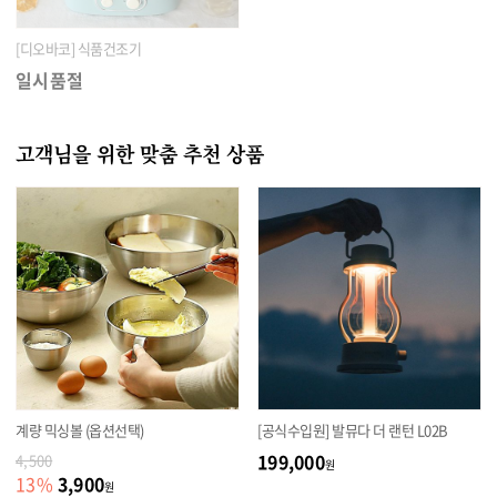
[디오바코] 식품건조기
일시품절
고객님을 위한 맞춤 추천 상품
계량 믹싱볼 (옵션선택)
[공식수입원] 발뮤다 더 랜턴 L02B
199,000
4,500
원
3,900
13
%
원