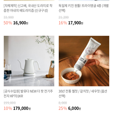
[자체제작] 신고배, 국내산 도라지로 착
독일제 키친 원툴! 트라이앵글 4종 (개별
즙한 아내의 배도라지즙 (신규구성)
선택)
33,900
21,200
16,900
17,900
50
%
16
%
원
원
[공식수입원] 발뮤다 NEW 더 팟 전기주
30년 전통 멜젓 / 갈치젓 / 새우젓 (옵션
전자 KPT01KR
선택)
199,000
8,000
179,000
6,000
10
%
25
%
원
원