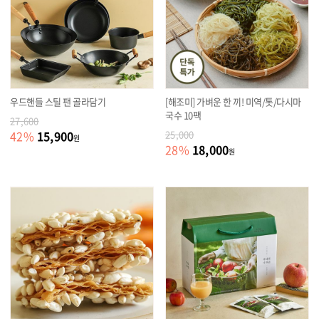
우드핸들 스틸 팬 골라담기
[해조미] 가벼운 한 끼! 미역/톳/다시마
국수 10팩
27,600
15,900
42
%
25,000
원
18,000
28
%
원