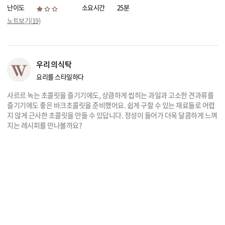
난이도
소요시간
25분
리빙
노트보기(
19
)
가전
우리의식탁
요리를 스타일하다
사르르 녹는 초콜릿을 즐기기에도, 상큼하게 씹히는 과일과 고소한 견과류를
즐기기에도 좋은 바크초콜릿을 준비했어요. 쉽게 구할 수 있는 재료들로 어렵
지 않게 근사한 초콜릿을 만들 수 있답니다. 정성이 들어가 더욱 달콤하게 느껴
지는 레시피를 만나볼까요?