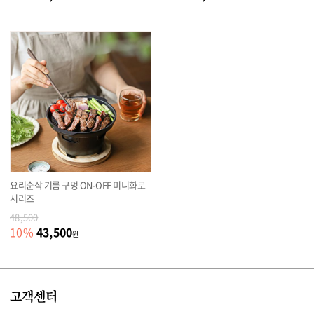
요리순삭 기름 구멍 ON-OFF 미니화로
시리즈
48,500
43,500
10
%
원
고객센터