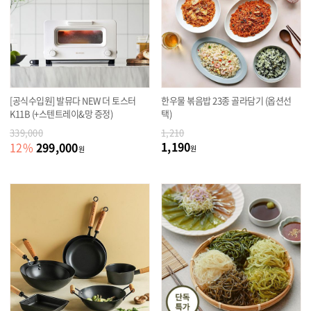
[공식수입원] 발뮤다 NEW 더 토스터
한우물 볶음밥 23종 골라담기 (옵션선
K11B (+스텐트레이&망 증정)
택)
339,000
1,210
1,190
299,000
12
%
원
원