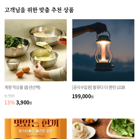
고객님을 위한 맞춤 추천 상품
계량 믹싱볼 (옵션선택)
[공식수입원] 발뮤다 더 랜턴 L02B
199,000
4,500
원
3,900
13
%
원