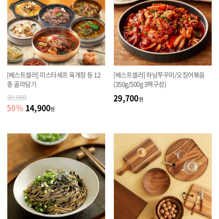
[베스트셀러] 미스타셰프 육개장 등 12
[베스트셀러] 하남쭈꾸미/오징어볶음
종 골라담기
(350g/500g 3팩구성)
29,700
30,000
원
14,900
50
%
원