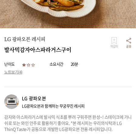
리빙
가전
LG 광파오븐 레시피
책갈피
공유
발사믹감자아스파라거스구이
난이도
소요시간
20분
노트보기(
4
)
LG 광파오븐
LG광파오븐과 함께하는 무궁무진 레시피
감자와 아스파라거스에 발사믹 식초를 뿌려 구워주면 완성~! 스테이크에 가니
쉬로 또는 와인 안주로 활용하기 좋아요. *본 레시피는 우리의식탁과 LG
ThinQ Taste가 공동으로 개발한 LG광파오븐 전용 레시피입니다.