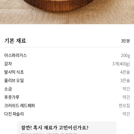
기본 재료
3인분
아스파라거스
200g
감자
3개(400g)
발사믹 식초
4큰술
올리브 오일
3큰술
소금
약간
후춧가루
약간
크러쉬드 레드페퍼
한꼬집
다진 파슬리
약간