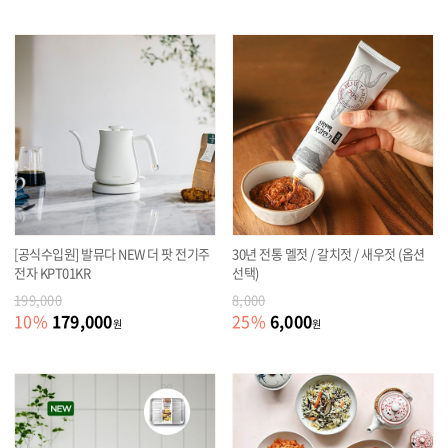
[공식수입원] 발뮤다 NEW 더 팟 전기주
30년 전통 멜젓 / 갈치젓 / 새우젓 (옵션
전자 KPT01KR
선택)
199,000
8,000
179,000
6,000
10
%
25
%
원
원