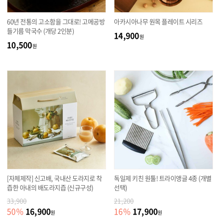
60년 전통의 고소함을 그대로! 고메공방
아카시아나무 원목 플레이트 시리즈
들기름 막국수 (개당 2인분)
14,900
원
10,500
원
[자체제작] 신고배, 국내산 도라지로 착
독일제 키친 원툴! 트라이앵글 4종 (개별
즙한 아내의 배도라지즙 (신규구성)
선택)
33,900
21,200
16,900
17,900
50
%
16
%
원
원