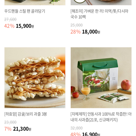
우드핸들 스틸 팬 골라담기
[해조미] 가벼운 한 끼! 미역/톳/다시마
국수 10팩
27,600
15,900
42
%
25,000
원
18,000
28
%
원
[하효맘] 감귤/보리 과즐 3봉
[자체제작] 안동사과 100%로 착즙한! 아
내의 사과즙(21포, 신규패키지)
23,000
21,300
7
%
32,800
원
16,900
48
%
원