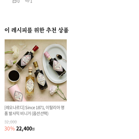
0
1
이 레시피를 위한 추천 상품
[레오나르디] Since 1871, 이탈리아 명
품 발사믹 비니거 (옵션선택)
32,000
22,400
30
%
원