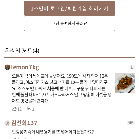
1초만에 로그인/회원가입 하러가기
Step 2
그냥 불편하게 볼래요
내열 용기에 감자를 담고 랩 또는 뚜껑을 씌워주세요.
우리의 노트(
4
)
lemon7kg
팁
오븐이 없어서 에프에 돌렸어요! 190도에 감자 먼저 10분
돌리고, 아스파라거스 넣고 추가로 10분 돌리니 맞더라구
요. 소스도 반 나눠서 처음에 반 바르고 구운 뒤 나머지는 두
번째 돌릴때 바르구요. 아스파라거스 말고 양송이 버섯을 넣
어도 맛있을거 같아요
12
1
김선희137
질문
법랑용기속에 내열용기를 또 넣어야되는건가요?