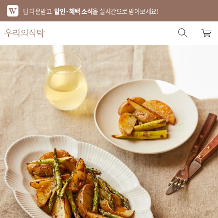
앱 다운받고
할인·혜택 소식
을 실시간으로 받아보세요!
스토어 홈
에디터 추천
한정특가
베스트
신상품
기획전
브랜드
푸드
키친