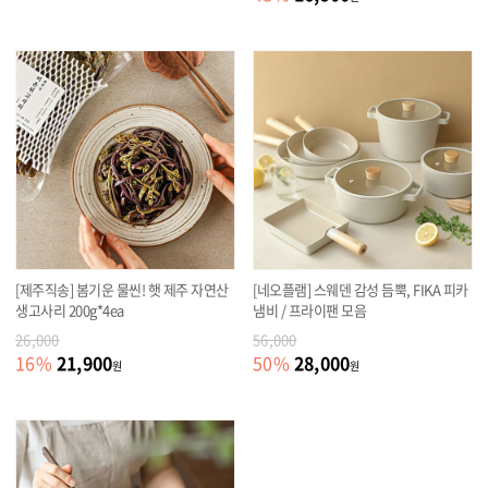
[제주직송] 봄기운 물씬! 햇 제주 자연산
[네오플램] 스웨덴 감성 듬뿍, FIKA 피카
생고사리 200g*4ea
냄비 / 프라이팬 모음
26,000
56,000
21,900
28,000
16
%
50
%
원
원