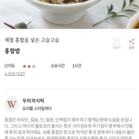
리빙
가전
제철 홍합을 넣은 고슬고슬
책갈피
공유
홍합밥
난이도
소요시간
1시간
노트보기(
22
)
우리의식탁
요리를 스타일하다
홍합은 비타민, 칼슘, 인, 철분, 단백질이 풍부하고 혈액순환에 도움을 준답니
다. 그리고 바다의 불로초라 불리는 톳은 식이섬유와 무기질이 풍부해서 빈혈
에 특히 효과적이에요. 보통 홍합은 탕으로 먹지만 톳과 함께 바다 내음이 물씬
풍기는 밥을 지어보세요. 탱글탱글한 홍합과 꼬들꼬들한 톳의 식감이 밥맛을