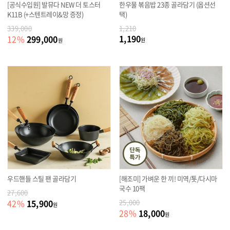
[공식수입원] 발뮤다 NEW 더 토스터
한우물 볶음밥 23종 골라담기 (옵션선
K11B (+스텐트레이&망 증정)
택)
339,000
1,210
1,190
299,000
12
%
원
원
우드핸들 스틸 팬 골라담기
[해조미] 가벼운 한 끼! 미역/톳/다시마
국수 10팩
27,600
15,900
42
%
25,000
원
18,000
28
%
원