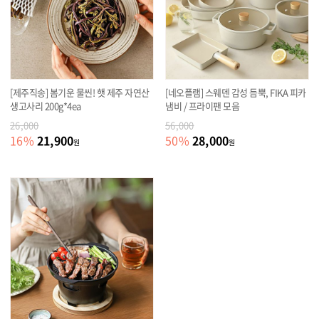
[제주직송] 봄기운 물씬! 햇 제주 자연산
[네오플램] 스웨덴 감성 듬뿍, FIKA 피카
생고사리 200g*4ea
냄비 / 프라이팬 모음
26,000
56,000
21,900
28,000
16
%
50
%
원
원