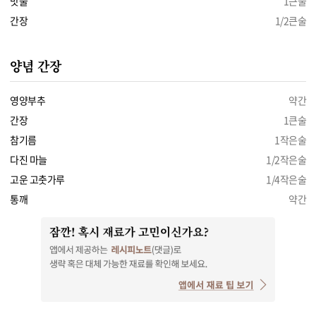
맛술
1큰술
간장
1/2큰술
양념 간장
영양부추
약간
간장
1큰술
참기름
1작은술
다진 마늘
1/2작은술
고운 고춧가루
1/4작은술
통깨
약간