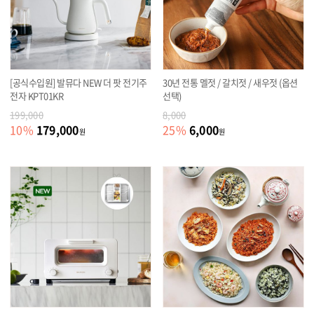
[공식수입원] 발뮤다 NEW 더 팟 전기주
30년 전통 멜젓 / 갈치젓 / 새우젓 (옵션
전자 KPT01KR
선택)
199,000
8,000
179,000
6,000
10
%
25
%
원
원