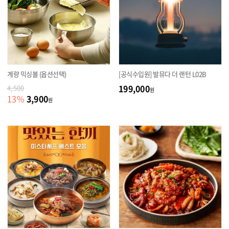
계량 믹싱볼 (옵션선택)
[공식수입원] 발뮤다 더 랜턴 L02B
199,000
4,500
원
3,900
13
%
원