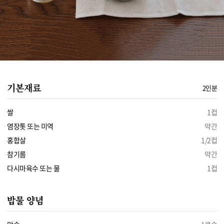
기본재료
2인분
쌀
1컵
염장톳 또는 미역
약간
홍합살
1/2컵
참기름
약간
다시마육수 또는 물
1컵
밥물 양념