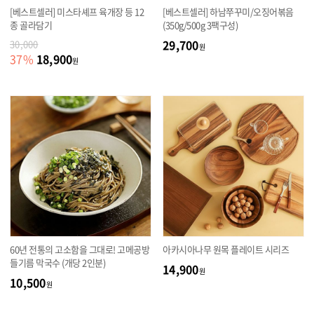
[베스트셀러] 미스타셰프 육개장 등 12
[베스트셀러] 하남쭈꾸미/오징어볶음
종 골라담기
(350g/500g 3팩구성)
29,700
30,000
원
18,900
37
%
원
60년 전통의 고소함을 그대로! 고메공방
아카시아나무 원목 플레이트 시리즈
들기름 막국수 (개당 2인분)
14,900
원
10,500
원