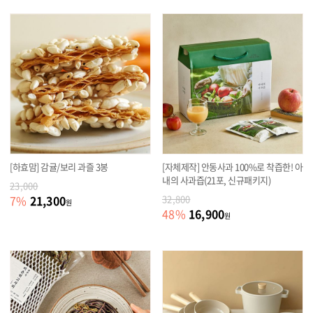
[하효맘] 감귤/보리 과즐 3봉
[자체제작] 안동사과 100%로 착즙한! 아
내의 사과즙(21포, 신규패키지)
23,000
21,300
7
%
32,800
원
16,900
48
%
원