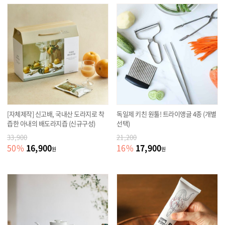
[자체제작] 신고배, 국내산 도라지로 착
독일제 키친 원툴! 트라이앵글 4종 (개별
즙한 아내의 배도라지즙 (신규구성)
선택)
33,900
21,200
16,900
17,900
50
%
16
%
원
원