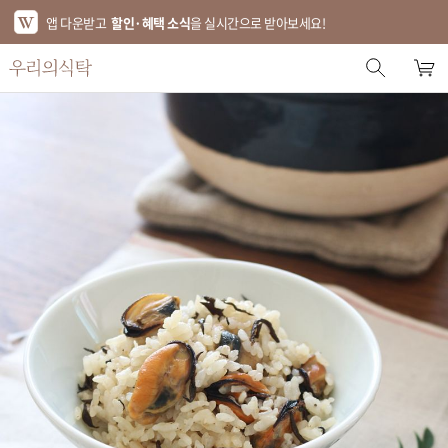
앱 다운받고
할인·혜택 소식
을 실시간으로 받아보세요!
스토어 홈
에디터 추천
한정특가
베스트
신상품
기획전
브랜드
푸드
키친