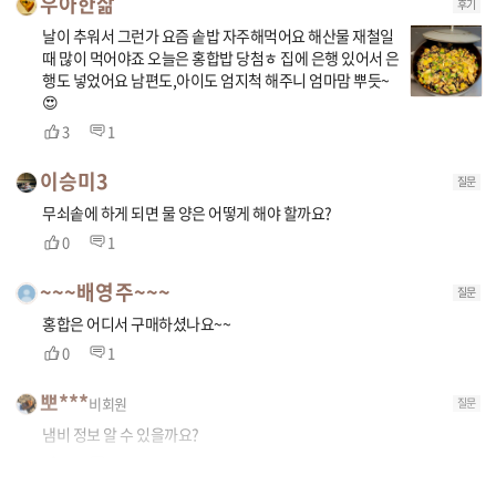
우아한삶
후기
날이 추워서 그런가 요즘 솥밥 자주해먹어요 해산물 재철일
때 많이 먹어야죠 오늘은 홍합밥 당첨ㅎ 집에 은행 있어서 은
행도 넣었어요 남편도,아이도 엄지척 해주니 엄마맘 뿌듯~
😍
3
1
이승미3
질문
무쇠솥에 하게 되면 물 양은 어떻게 해야 할까요?
0
1
~~~배영주~~~
질문
홍합은 어디서 구매하셨나요~~
0
1
뽀***
비회원
질문
냄비 정보 알 수 있을까요?
0
1