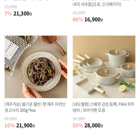
내의 사과즙(21포, 신규패키지)
23,000
21,300
7
%
32,800
원
16,900
48
%
원
[제주직송] 봄기운 물씬! 햇 제주 자연산
[네오플램] 스웨덴 감성 듬뿍, FIKA 피카
생고사리 200g*4ea
냄비 / 프라이팬 모음
26,000
56,000
21,900
28,000
16
%
50
%
원
원