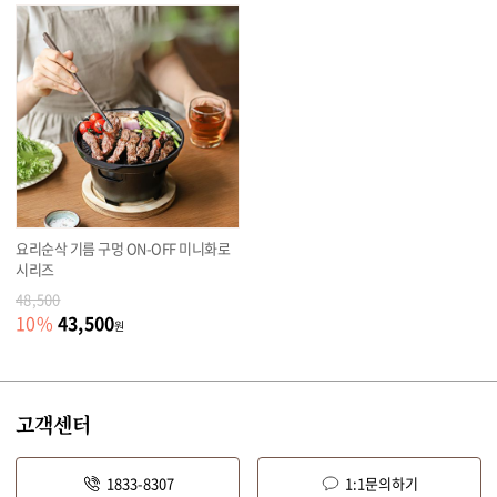
요리순삭 기름 구멍 ON-OFF 미니화로
시리즈
48,500
43,500
10
%
원
고객센터
1833-8307
1:1문의하기