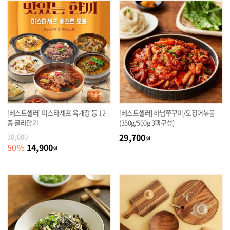
[베스트셀러] 미스타셰프 육개장 등 12
[베스트셀러] 하남쭈꾸미/오징어볶음
종 골라담기
(350g/500g 3팩구성)
29,700
30,000
원
14,900
50
%
원