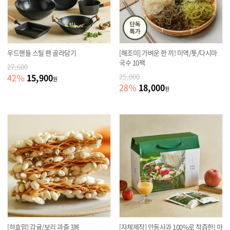
우드핸들 스틸 팬 골라담기
[해조미] 가벼운 한 끼! 미역/톳/다시마
국수 10팩
27,600
15,900
42
%
25,000
원
18,000
28
%
원
[하효맘] 감귤/보리 과즐 3봉
[자체제작] 안동사과 100%로 착즙한! 아