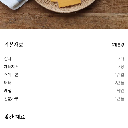
기본재료
6개 분량
감자
3개
체더치즈
3장
스위트콘
1/2컵
버터
2큰술
케첩
약간
전분가루
1큰술
밑간 재료