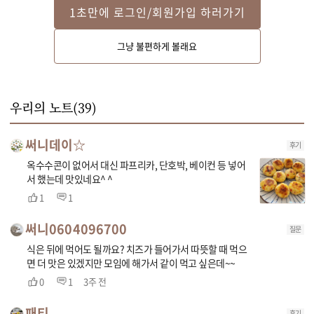
1초만에 로그인/회원가입 하러가기
STEP 2
그냥 불편하게 볼래요
찐감자는 뜨거울 때 볼에 넣어 으깬 후 스위트콘, 밑간 재료, 전분가루를 넣어 
섞어주세요.
우리의 노트(
39
)
써니데이☆
후기
옥수수콘이 없어서 대신 파프리카, 단호박, 베이컨 등 넣어
서 했는데 맛있네요^ ^
1
1
써니0604096700
질문
식은 뒤에 먹어도 될까요? 치즈가 들어가서 따뜻할 때 먹으
면 더 맛은 있겠지만 모임에 해가서 같이 먹고 싶은데~~
0
1
3주 전
패티
후기