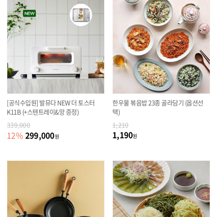
[공식수입원] 발뮤다 NEW 더 토스터
한우물 볶음밥 23종 골라담기 (옵션선
K11B (+스텐트레이&망 증정)
택)
339,000
1,210
1,190
299,000
12
%
원
원