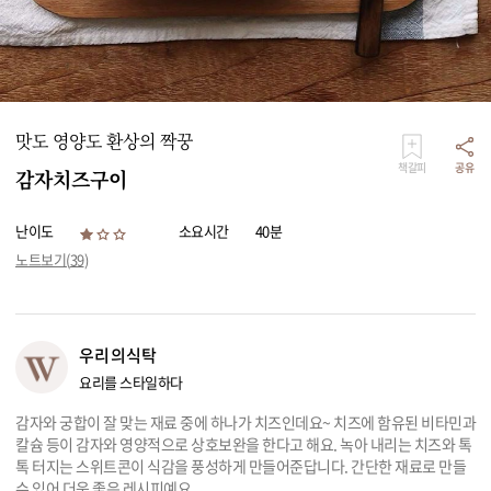
리빙
가전
맛도 영양도 환상의 짝꿍
책갈피
공유
감자치즈구이
난이도
소요시간
40분
노트보기(
39
)
우리의식탁
요리를 스타일하다
감자와 궁합이 잘 맞는 재료 중에 하나가 치즈인데요~ 치즈에 함유된 비타민과
칼슘 등이 감자와 영양적으로 상호보완을 한다고 해요. 녹아 내리는 치즈와 톡
톡 터지는 스위트콘이 식감을 풍성하게 만들어준답니다. 간단한 재료로 만들
수 있어 더욱 좋은 레시피예요.