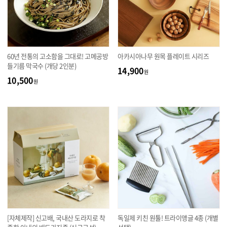
60년 전통의 고소함을 그대로! 고메공방
아카시아나무 원목 플레이트 시리즈
들기름 막국수 (개당 2인분)
14,900
원
10,500
원
[자체제작] 신고배, 국내산 도라지로 착
독일제 키친 원툴! 트라이앵글 4종 (개별