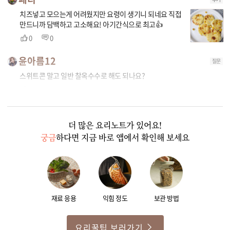
치즈넣고 모으는게 어려웠지만 요령이 생기니 되네요 직접
만드니까 담백하고 고소해요! 아기간식으로 최고👍
0
0
윤아름12
질문
스위트콘 말고 일반 찰옥수수로 해도 되나요?
0
1
더 많은 요리노트가 있어요!
궁금
하다면 지금 바로 앱에서 확인해 보세요
재료 응용
익힘 정도
보관 방법
요리꿀팁 보러가기