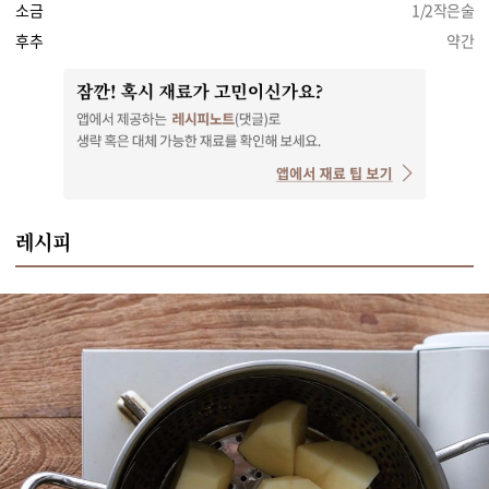
소금
1/2작은술
후추
약간
레시피