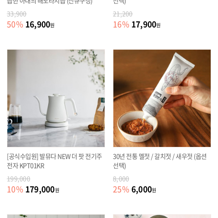
즙한 아내의 배도라지즙 (신규구성)
선택)
33,900
21,200
16,900
17,900
50
%
16
%
원
원
[공식수입원] 발뮤다 NEW 더 팟 전기주
30년 전통 멜젓 / 갈치젓 / 새우젓 (옵션
전자 KPT01KR
선택)
199,000
8,000
179,000
6,000
10
%
25
%
원
원