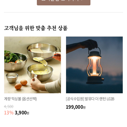
고객님을 위한 맞춤 추천 상품
계량 믹싱볼 (옵션선택)
[공식수입원] 발뮤다 더 랜턴 L02B
199,000
4,500
원
3,900
13
%
원