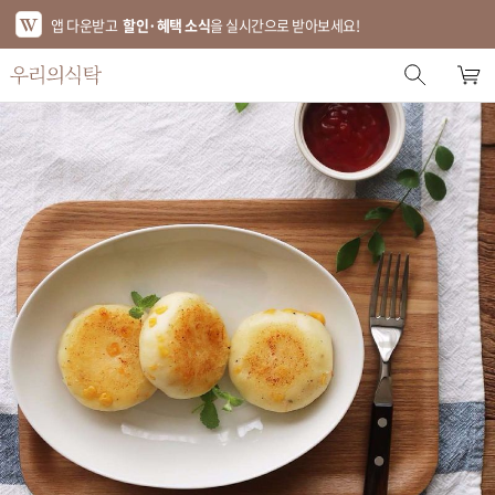
앱 다운받고
할인·혜택 소식
을 실시간으로 받아보세요!
스토어 홈
에디터 추천
한정특가
베스트
신상품
기획전
브랜드
푸드
키친