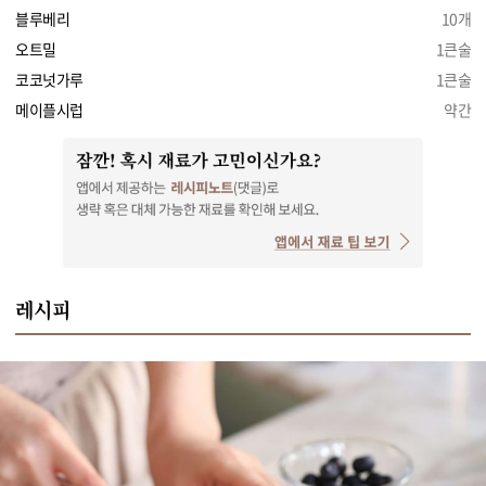
블루베리
10개
오트밀
1큰술
코코넛가루
1큰술
메이플시럽
약간
레시피