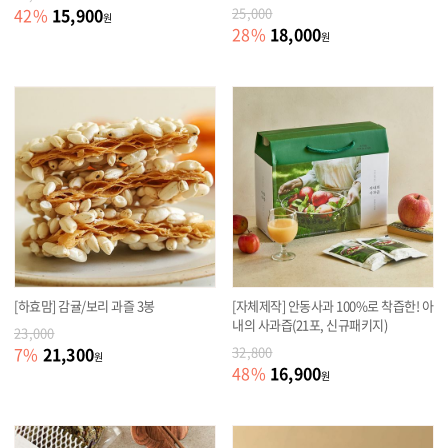
15,900
42
%
25,000
원
18,000
28
%
원
[하효맘] 감귤/보리 과즐 3봉
[자체제작] 안동사과 100%로 착즙한! 아
내의 사과즙(21포, 신규패키지)
23,000
21,300
7
%
32,800
원
16,900
48
%
원