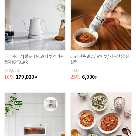
[공식수입원] 발뮤다 NEW 더 팟 전기주
30년 전통 멜젓 / 갈치젓 / 새우젓 (옵션
전자 KPT01KR
선택)
199,000
8,000
179,000
6,000
10
%
25
%
원
원