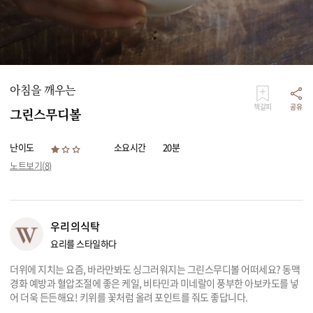
리빙
가전
아침을 깨우는
책갈피
공유
그린스무디볼
난이도
소요시간
20분
노트보기(
8
)
우리의식탁
요리를 스타일하다
더위에 지치는 요즘, 바라만봐도 싱그러워지는 그린스무디볼 어떠세요? 동맥
경화 예방과 혈압조절에 좋은 케일, 비타민과 미네랄이 풍부한 아보카도를 넣
어 더욱 든든해요! 키위를 꽃처럼 올려 포인트를 줘도 좋답니다.