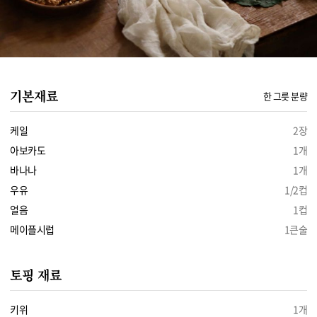
기본재료
한 그릇 분량
케일
2장
아보카도
1개
바나나
1개
우유
1/2컵
얼음
1컵
메이플시럽
1큰술
토핑 재료
키위
1개