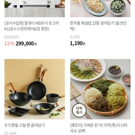
[공식수입원] 발뮤다 NEW 더 토스터
한우물 볶음밥 23종 골라담기 (옵션선
K11B (+스텐트레이&망 증정)
택)
339,000
1,210
1,190
299,000
12
%
원
원
우드핸들 스틸 팬 골라담기
[해조미] 가벼운 한 끼! 미역/톳/다시마
국수 10팩
27,600