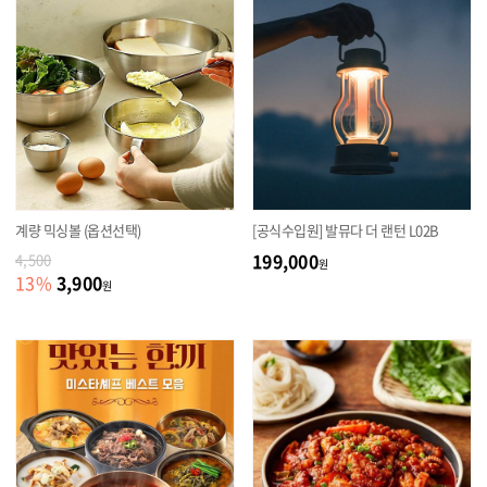
계량 믹싱볼 (옵션선택)
[공식수입원] 발뮤다 더 랜턴 L02B
199,000
4,500
원
3,900
13
%
원