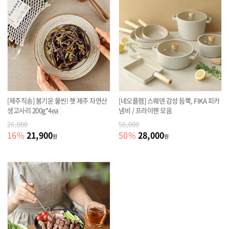
[제주직송] 봄기운 물씬! 햇 제주 자연산
[네오플램] 스웨덴 감성 듬뿍, FIKA 피카
생고사리 200g*4ea
냄비 / 프라이팬 모음
26,000
56,000
21,900
28,000
16
%
50
%
원
원