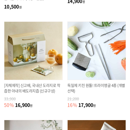
14,900
원
10,500
원
[자체제작] 신고배, 국내산 도라지로 착
독일제 키친 원툴! 트라이앵글 4종 (개별
즙한 아내의 배도라지즙 (신규구성)
선택)
33,900
21,200
16,900
17,900
50
%
16
%
원
원