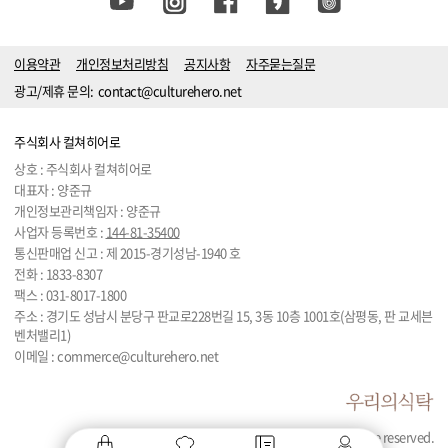
이용약관
개인정보처리방침
공지사항
자주묻는질문
광고/제휴 문의:
contact@culturehero.net
주식회사 컬쳐히어로
상호 : 주식회사 컬쳐히어로
대표자 : 양준규
개인정보관리책임자 : 양준규
사업자 등록번호 :
144-81-35400
통신판매업 신고 : 제 2015-경기성남-1940 호
전화 :
1833-8307
팩스 : 031-8017-1800
주소 : 경기도 성남시 분당구 판교로228번길 15, 3동 10층 1001호(삼평동, 판 교세븐
벤처밸리1)
이메일 :
commerce@culturehero.net
© 2024 by Culturehero. All rights are reserved.