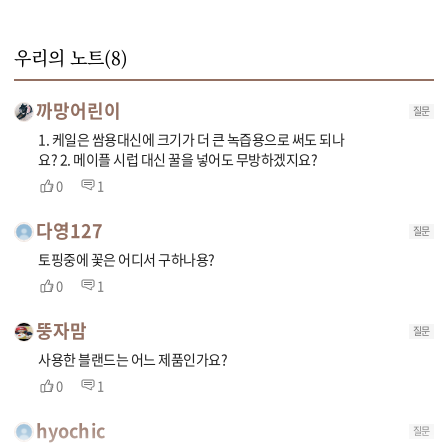
우리의 노트(
8
)
까망어린이
질문
1. 케일은 쌈용대신에 크기가 더 큰 녹즙용으로 써도 되나
요? 2. 메이플 시럽 대신 꿀을 넣어도 무방하겠지요?
0
1
다영127
질문
토핑중에 꽃은 어디서 구하나용?
0
1
뚱자맘
질문
사용한 블랜드는 어느 제품인가요?
0
1
hyochic
질문