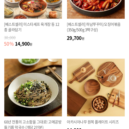
[베스트셀러] 미스타셰프 육개장 등 12
[베스트셀러] 하남쭈꾸미/오징어볶음
종 골라담기
(350g/500g 3팩구성)
29,700
30,000
원
14,900
50
%
원
60년 전통의 고소함을 그대로! 고메공방
아카시아나무 원목 플레이트 시리즈
들기름 막국수 (개당 2인분)