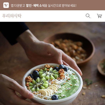
앱 다운받고
할인·혜택 소식
을 실시간으로 받아보세요!
스토어 홈
에디터 추천
한정특가
베스트
신상품
기획전
브랜드
푸드
키친