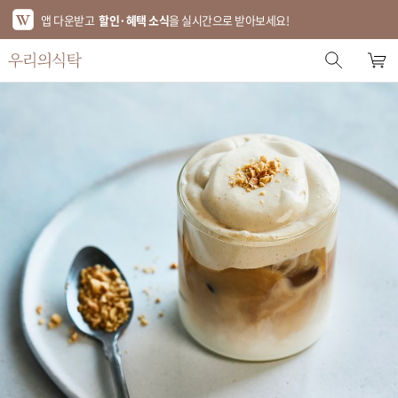
앱 다운받고
할인·혜택 소식
을 실시간으로 받아보세요!
스토어 홈
에디터 추천
한정특가
베스트
신상품
기획전
브랜드
푸드
키친