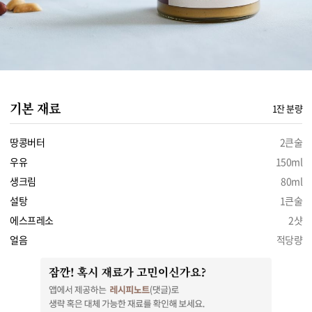
기본 재료
1잔 분량
땅콩버터
2큰술
우유
150ml
생크림
80ml
설탕
1큰술
에스프레소
2샷
얼음
적당량