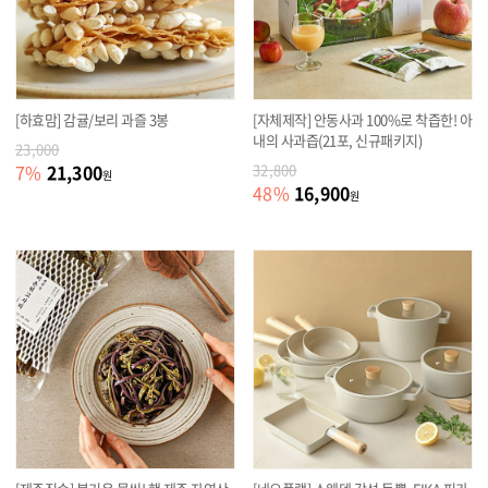
[하효맘] 감귤/보리 과즐 3봉
[자체제작] 안동사과 100%로 착즙한! 아
내의 사과즙(21포, 신규패키지)
23,000
21,300
7
%
32,800
원
16,900
48
%
원