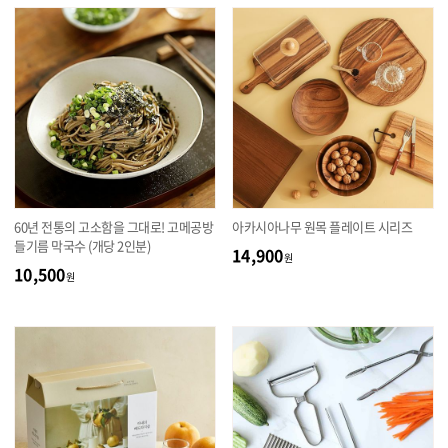
60년 전통의 고소함을 그대로! 고메공방
아카시아나무 원목 플레이트 시리즈
들기름 막국수 (개당 2인분)
14,900
원
10,500
원