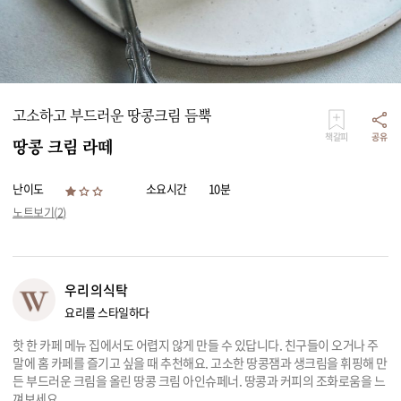
리빙
가전
고소하고 부드러운 땅콩크림 듬뿍
책갈피
공유
땅콩 크림 라떼
난이도
소요시간
10분
노트보기(
2
)
우리의식탁
요리를 스타일하다
핫 한 카페 메뉴 집에서도 어렵지 않게 만들 수 있답니다. 친구들이 오거나 주
말에 홈 카페를 즐기고 싶을 때 추천해요. 고소한 땅콩잼과 생크림을 휘핑해 만
든 부드러운 크림을 올린 땅콩 크림 아인슈페너. 땅콩과 커피의 조화로움을 느
껴보세요.