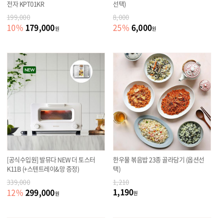
전자 KPT01KR
선택)
199,000
8,000
179,000
6,000
10
%
25
%
원
원
[공식수입원] 발뮤다 NEW 더 토스터
한우물 볶음밥 23종 골라담기 (옵션선
K11B (+스텐트레이&망 증정)
택)
339,000
1,210
1,190
299,000
12
%
원
원