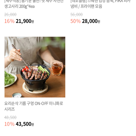
[제주직송] 봄기운 물씬! 햇 제주 자연산
[네오플램] 스웨덴 감성 듬뿍, FIKA 피카
생고사리 200g*4ea
냄비 / 프라이팬 모음
26,000
56,000
21,900
28,000
16
%
50
%
원
원
요리순삭 기름 구멍 ON-OFF 미니화로
시리즈
48,500
43,500
10
%
원