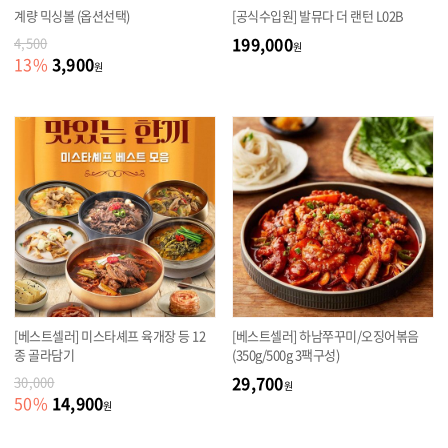
계량 믹싱볼 (옵션선택)
[공식수입원] 발뮤다 더 랜턴 L02B
199,000
4,500
원
3,900
13
%
원
[베스트셀러] 미스타셰프 육개장 등 12
[베스트셀러] 하남쭈꾸미/오징어볶음
종 골라담기
(350g/500g 3팩구성)
29,700
30,000
원
14,900
50
%
원