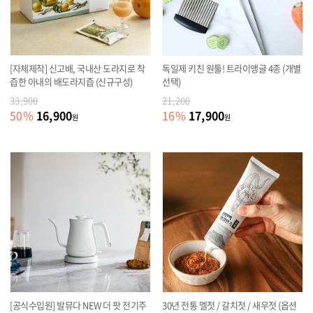
[자체제작] 신고배, 국내산 도라지로 착
독일제 키친 원툴! 트라이앵글 4종 (개별
즙한 아내의 배도라지즙 (신규구성)
선택)
33,900
21,200
16,900
17,900
50
%
16
%
원
원
[공식수입원] 발뮤다 NEW 더 팟 전기주
30년 전통 멜젓 / 갈치젓 / 새우젓 (옵션