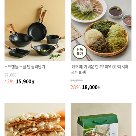
우드핸들 스틸 팬 골라담기
[해조미] 가벼운 한 끼! 미역/톳/다시마
국수 10팩
27,600
15,900
42
%
25,000
원
18,000
28
%
원