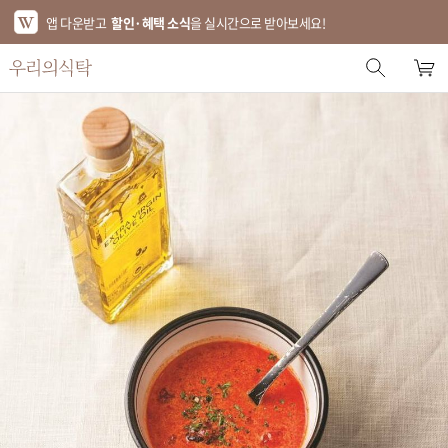
앱 다운받고
할인·혜택 소식
을 실시간으로 받아보세요!
스토어 홈
에디터 추천
한정특가
베스트
신상품
기획전
브랜드
푸드
키친