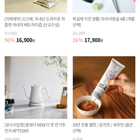
[자체제작] 신고배, 국내산 도라지로 착
독일제 키친 원툴! 트라이앵글 4종 (개별
즙한 아내의 배도라지즙 (신규구성)
선택)
33,900
21,200
16,900
17,900
50
%
16
%
원
원
[공식수입원] 발뮤다 NEW 더 팟 전기주
30년 전통 멜젓 / 갈치젓 / 새우젓 (옵션
전자 KPT01KR
선택)
199,000
8,000