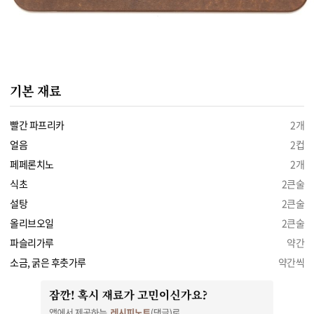
기본 재료
빨간 파프리카
2개
얼음
2컵
페페론치노
2개
식초
2큰술
설탕
2큰술
올리브오일
2큰술
파슬리가루
약간
소금, 굵은 후춧가루
약간씩