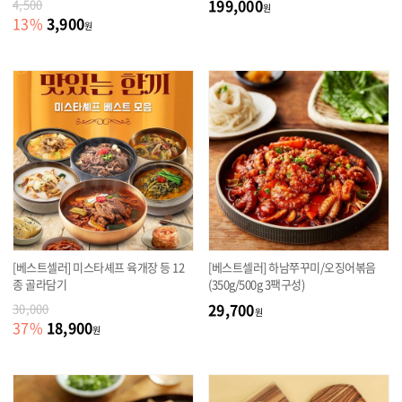
199,000
4,500
원
3,900
13
%
원
[베스트셀러] 미스타셰프 육개장 등 12
[베스트셀러] 하남쭈꾸미/오징어볶음
종 골라담기
(350g/500g 3팩구성)
29,700
30,000
원
18,900
37
%
원