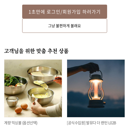
완성
1초만에 로그인/회원가입 하러가기
믹서기에 순서 1, 얼음, 페페론치노, 식초, 설탕, 올리브오일

그냥 불편하게 볼래요
을 넣고 곱게 갈아주세요. 소금과 굵은 후춧가루를 뿌리고 그

릇에 옮겨 담은 후 파슬리가루를 뿌려 내면 완성이예요!
고객님을 위한 맞춤 추천 상품
계량 믹싱볼 (옵션선택)
[공식수입원] 발뮤다 더 랜턴 L02B