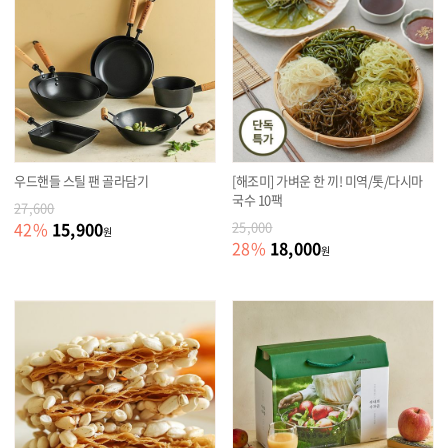
우드핸들 스틸 팬 골라담기
[해조미] 가벼운 한 끼! 미역/톳/다시마
국수 10팩
27,600
15,900
42
%
25,000
원
18,000
28
%
원