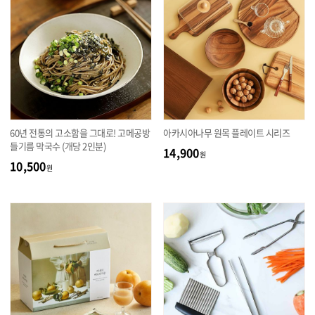
60년 전통의 고소함을 그대로! 고메공방
아카시아나무 원목 플레이트 시리즈
들기름 막국수 (개당 2인분)
14,900
원
10,500
원