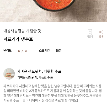
리빙
가전
매콤새콤달콤 시원한 맛
책갈피
공유
파프리카 냉수프
난이도
소요시간
10분
가벼운 샌드위치, 따듯한 수프
가벼운 샌드위치, 따듯한 수프
파프리카의 시원하고 상쾌한 맛을 살린 냉수프입니다. 빨간 파프리카는 지용
성 비타민인 비타민 A가 풍부하므로 기름과 함께 섭취하는 것이 좋답니다. 함
께 넣은 페페론치노는 약간의 매콤한 맛을 더해 입맛을 돋구어주고 새콤달콤
시원한 수프 국물이 더위에 지친 심신을 위로해 줄 거예요!