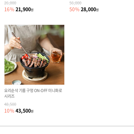
26,000
56,000
21,900
28,000
16
%
50
%
원
원
요리순삭 기름 구멍 ON-OFF 미니화로
시리즈
48,500
43,500
10
%
원