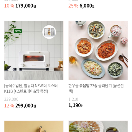
179,000
6,000
10
%
25
%
원
원
[공식수입원] 발뮤다 NEW 더 토스터
한우물 볶음밥 23종 골라담기 (옵션선
K11B (+스텐트레이&망 증정)
택)
339,000
1,210
1,190
299,000
12
%
원
원