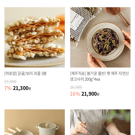
[하효맘] 감귤/보리 과즐 3봉
[제주직송] 봄기운 물씬! 햇 제주 자연산
생고사리 200g*4ea
23,000
21,300
7
%
26,000
원
21,900
16
%
원