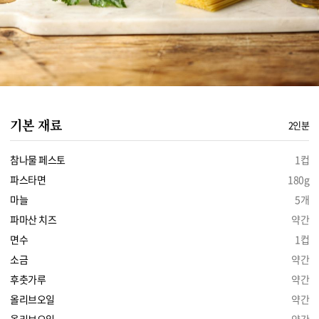
기본 재료
2인분
참나물 페스토
1컵
파스타면
180g
마늘
5개
파마산 치즈
약간
면수
1컵
소금
약간
후춧가루
약간
올리브오일
약간