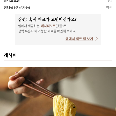
올리브오일
약간
참나물 (생략 가능)
약간
레시피