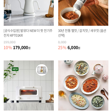
[공식수입원] 발뮤다 NEW 더 팟 전기주
30년 전통 멜젓 / 갈치젓 / 새우젓 (옵션
전자 KPT01KR
선택)
199,000
8,000
179,000
6,000
10
%
25
%
원
원