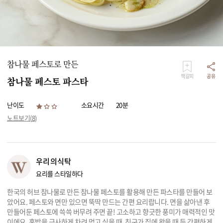
리빙
가전
참나물 페스토로 만든
책갈피
공유
참나물 페스토 파스타
난이도
소요시간
20분
노트보기(
8
)
우리의식탁
요리를 스타일하다
한국의 허브 참나물로 만든 참나물 페스토를 활용해 만든 파스타를 만들어 보
았어요. 페스토와 면만 있으면 뚝딱 만드는 간편 요리랍니다. 면을 삶아낸 후
만들어둔 페스토에 쓱쓱 버무려 주면 끝! 고소하고 향긋한 풍미가 매력적인 맛
이에요. 혼밥을 근사하게 차려 먹고 싶을 때, 친구가 집에 왔을 때 등 간편하게