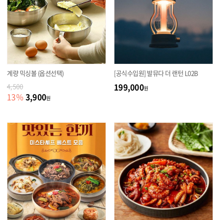
계량 믹싱볼 (옵션선택)
[공식수입원] 발뮤다 더 랜턴 L02B
199,000
4,500
원
3,900
13
%
원