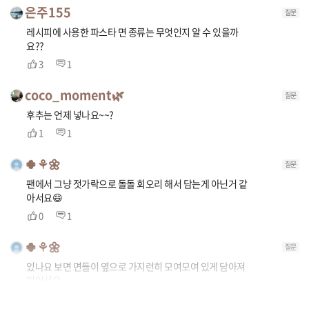
은주155
질문
레시피에 사용한 파스타 면 종류는 무엇인지 알 수 있을까
요??
3
1
coco_moment🌿
질문
후추는 언제 넣나요~~?
1
1
🍀⚘🌼
질문
팬에서 그냥 젓가락으로 돌돌 회오리 해서 담는게 아닌거 같
아서요😄
0
1
🍀⚘🌼
질문
있나요 보면 면들이 옆으로 가지런히 모여모여 있게 담아져
있어서요
0
0