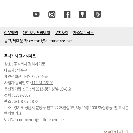
이용약관
개인정보처리방침
공지사항
자주묻는질문
광고/제휴 문의:
contact@culturehero.net
주식회사 컬쳐히어로
상호 : 주식회사 컬쳐히어로
대표자 : 양준규
개인정보관리책임자 : 양준규
사업자 등록번호 :
144-81-35400
통신판매업 신고 : 제 2015-경기성남-1940 호
전화 :
1833-8307
팩스 : 031-8017-1800
주소 : 경기도 성남시 분당구 판교로228번길 15, 3동 10층 1001호(삼평동, 판 교세븐
벤처밸리1)
이메일 :
commerce@culturehero.net