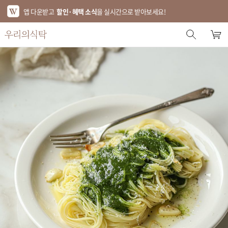
앱 다운받고
할인·혜택 소식
을 실시간으로 받아보세요!
스토어 홈
에디터 추천
한정특가
베스트
신상품
기획전
브랜드
푸드
키친