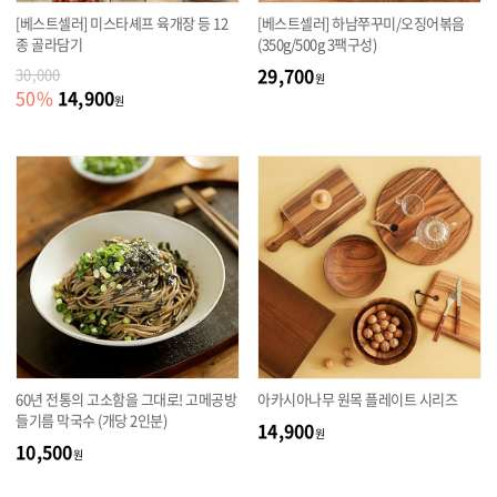
[베스트셀러] 미스타셰프 육개장 등 12
[베스트셀러] 하남쭈꾸미/오징어볶음
종 골라담기
(350g/500g 3팩구성)
29,700
30,000
원
14,900
50
%
원
60년 전통의 고소함을 그대로! 고메공방
아카시아나무 원목 플레이트 시리즈
들기름 막국수 (개당 2인분)
14,900
원
10,500
원