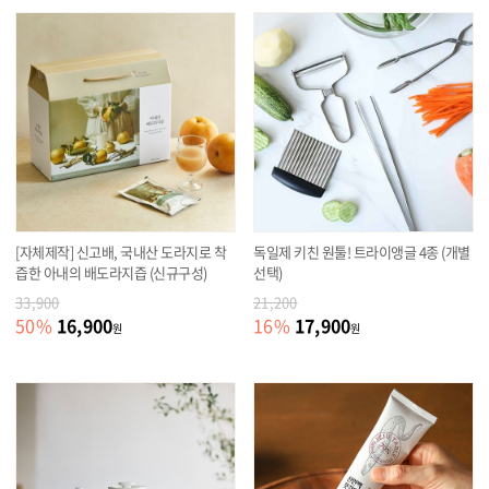
[자체제작] 신고배, 국내산 도라지로 착
독일제 키친 원툴! 트라이앵글 4종 (개별
즙한 아내의 배도라지즙 (신규구성)
선택)
33,900
21,200
16,900
17,900
50
%
16
%
원
원