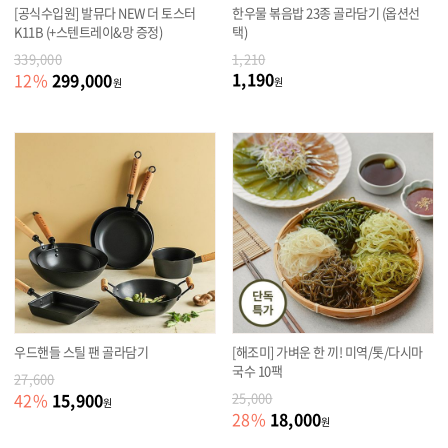
[공식수입원] 발뮤다 NEW 더 토스터
한우물 볶음밥 23종 골라담기 (옵션선
K11B (+스텐트레이&망 증정)
택)
339,000
1,210
1,190
299,000
12
%
원
원
우드핸들 스틸 팬 골라담기
[해조미] 가벼운 한 끼! 미역/톳/다시마
국수 10팩
27,600
15,900
42
%
25,000
원
18,000
28
%
원