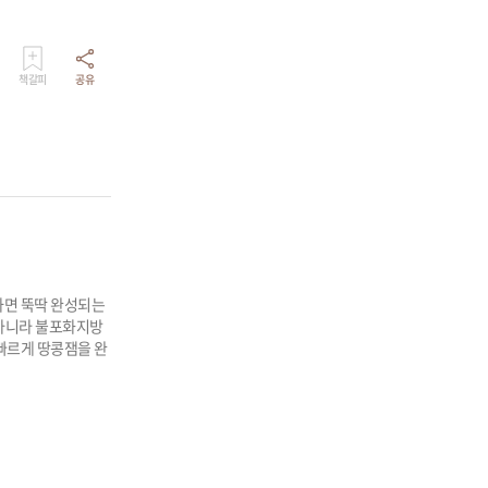
책갈피
공유
하면 뚝딱 완성되는
 아니라 불포화지방
빠르게 땅콩잼을 완