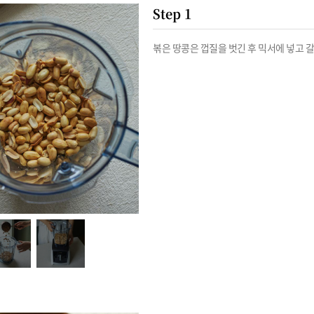
Step 1
볶은 땅콩은 껍질을 벗긴 후 믹서에 넣고 갈