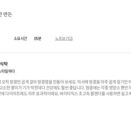
만 만든
소요시간
05분
노트보기(
2
)
식탁
스타일하다
 오직 땅콩만 곱게 갈아 땅콩잼을 만들어 보세요. 믹서에 땅콩을 아주 곱게 갈기만 
 고소한 풍미가 기가 막힌데다 건강에도 훨씬 좋답니다. 땅콩에는 각종 영양소 뿐만
문에 다이어트에도 아주 효과적이에요. 바이타믹스 초고속 블렌더를 사용하면 쉽고 