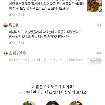
이팅 해서 폭립을 접시에 담았어요😊 두번째 폭립도 실패없
이 성공! 모두 즐거운 크리스마스 보내세요🎄🤗
2
1
옥OK
후기
레시피보고 오늘만들어서 먹었는데 가족들이 다맛있다고
잠~~알억었네요. 계속 레시피 저장입니다~~^^
2
1
소희?민우
후기
바베큐 소스와 립이 있어 만들어보았어요! 그냥 바베큐로스
로 했을 땐 싱거웠는데 이 레시피대로 소스를 계량하니 간도
적절해서 맛이 좋았어요!
2
1
더 많은 요리노트가 있어요!
궁금
하다면 지금 바로 앱에서 확인해 보세요