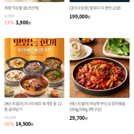
계량 믹싱볼 (옵션선택)
[공식수입원] 발뮤다 더 랜턴 L02B
199,000
4,500
원
3,900
13
%
원
[베스트셀러] 미스타셰프 육개장 등 12
[베스트셀러] 하남쭈꾸미/오징어볶음
종 골라담기
(350g/500g 3팩구성)
29,700
30,000
원
14,900
50
%
원