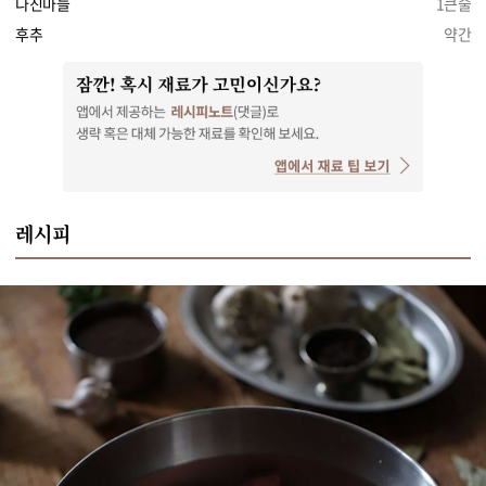
다진마늘
1큰술
후추
약간
레시피