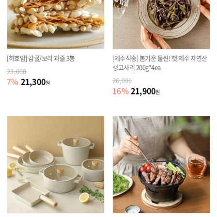
[하효맘] 감귤/보리 과즐 3봉
[제주직송] 봄기운 물씬! 햇 제주 자연산
생고사리 200g*4ea
23,000
21,300
7
%
26,000
원
21,900
16
%
원