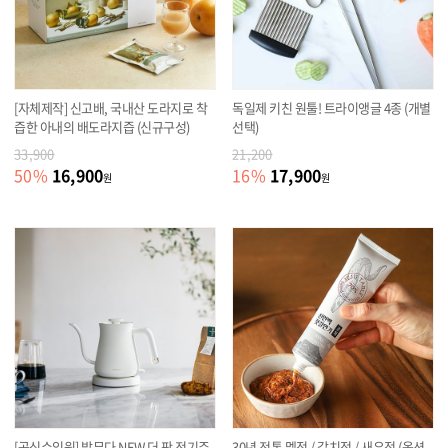
[자체제작] 신고배, 국내산 도라지로 착
독일제 키친 원툴! 트라이앵글 4종 (개별
즙한 아내의 배도라지즙 (신규구성)
선택)
33,900
21,200
16,900
17,900
50
%
16
%
원
원
[공식수입원] 발뮤다 NEW 더 팟 전기주
30년 전통 멜젓 / 갈치젓 / 새우젓 (옵션