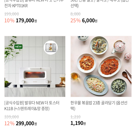
전자 KPT01KR
선택)
199,000
8,000
179,000
6,000
10
%
25
%
원
원
[공식수입원] 발뮤다 NEW 더 토스터
한우물 볶음밥 23종 골라담기 (옵션선
K11B (+스텐트레이&망 증정)
택)
339,000
1,210
1,190
299,000
12
%
원
원