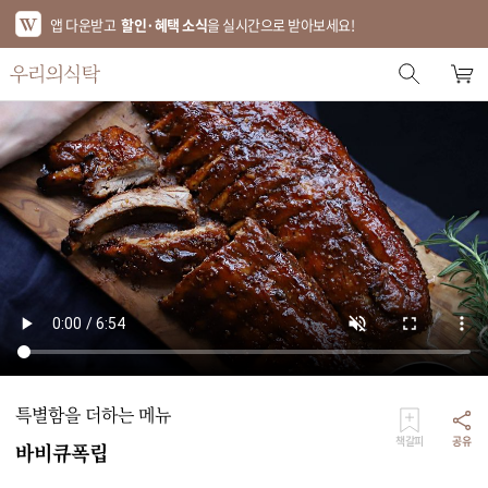
앱 다운받고
할인·혜택 소식
을 실시간으로 받아보세요!
스토어 홈
에디터 추천
한정특가
베스트
신상품
기획전
브랜드
특별함을 더하는 메뉴
푸드
책갈피
공유
바비큐폭립
키친