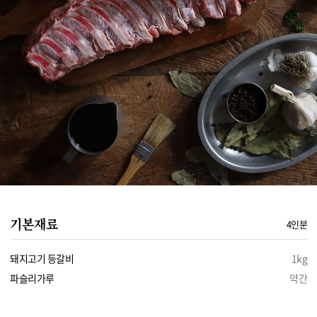
기본재료
4인분
돼지고기 등갈비
1kg
파슬리가루
약간