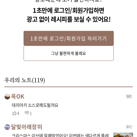
1초만에 로그인/회원가입하면
광고 없이 레시피를 보실 수 있어요!
1초만에 로그인/회원가입 하러가기
STEP 2
그냥 불편하게 볼래요
볼에 소스재료를 넣고 섞은 후 삶은 등갈비에 앞뒤로 골고루 발라주세요.
우리의 노트(
119
)
옥OK
질문
데리야키 소스로해도될까요
4
1
달빛아래장미
후기
크리스마스 이브에 잘해먹었어요! 이번에는 색다르게 플레