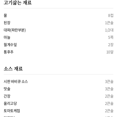
고기삶는 재료
물
8컵
된장
1큰술
대파(파란부분)
1/2대
마늘
5쪽
월계수잎
2장
통후추
10알
소스 재료
시판 바비큐 소스
3큰술
맛술
3큰술
간장
2큰술
올리고당
2큰술
토마토케첩
2큰술