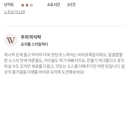
난이도
소요시간
1시간
리빙
노트보기(
119
)
가전
우리의식탁
요리를 스타일하다
하나씩 손에 들고 먹어야 더욱 맛있게 느껴지는 바비큐폭립이예요. 달콤짭짤
한 소스의 맛에 어른들도, 아이들도 먹기 바빠지지요. 만들기 까다롭다고 생각
하실 수도 있지만 재료를 다듬고, 맛있는 소스를 더해주기만 하면 된답니다. 일
상의 즐거움을 더해줄 바비큐 요리에 도전해보세요!