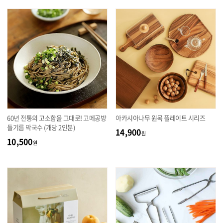
60년 전통의 고소함을 그대로! 고메공방
아카시아나무 원목 플레이트 시리즈
들기름 막국수 (개당 2인분)
14,900
원
10,500
원