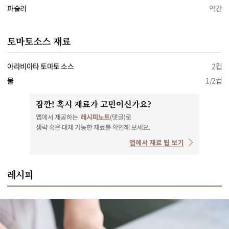
파슬리
약간
토마토소스 재료
아라비아타 토마토 소스
2컵
물
1/2컵
레시피