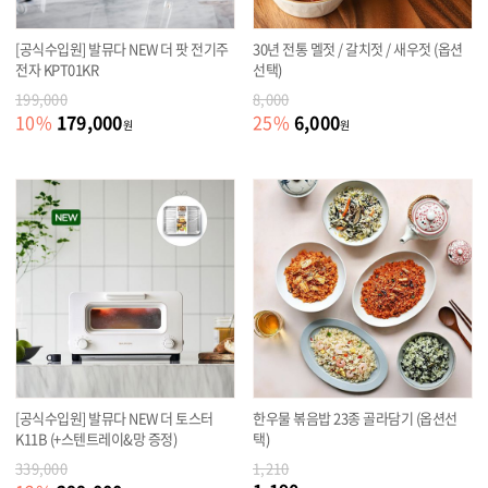
[공식수입원] 발뮤다 NEW 더 팟 전기주
30년 전통 멜젓 / 갈치젓 / 새우젓 (옵션
전자 KPT01KR
선택)
199,000
8,000
179,000
6,000
10
%
25
%
원
원
[공식수입원] 발뮤다 NEW 더 토스터
한우물 볶음밥 23종 골라담기 (옵션선
K11B (+스텐트레이&망 증정)
택)
339,000
1,210