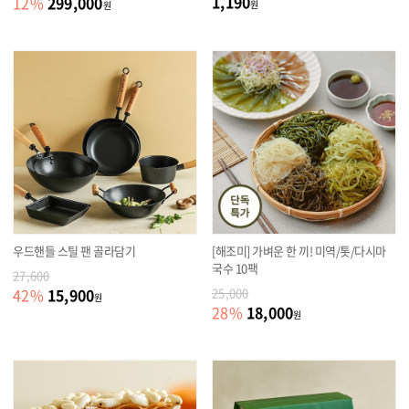
1,190
299,000
12
%
원
원
우드핸들 스틸 팬 골라담기
[해조미] 가벼운 한 끼! 미역/톳/다시마
국수 10팩
27,600
15,900
42
%
25,000
원
18,000
28
%
원