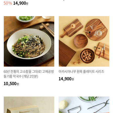
14,900
50
%
원
60년 전통의 고소함을 그대로! 고메공방
아카시아나무 원목 플레이트 시리즈
들기름 막국수 (개당 2인분)
14,900
원
10,500
원