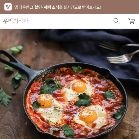
앱 다운받고
할인·혜택 소식
을 실시간으로 받아보세요!
스토어 홈
에디터 추천
한정특가
베스트
신상품
기획전
브랜드
푸드
키친