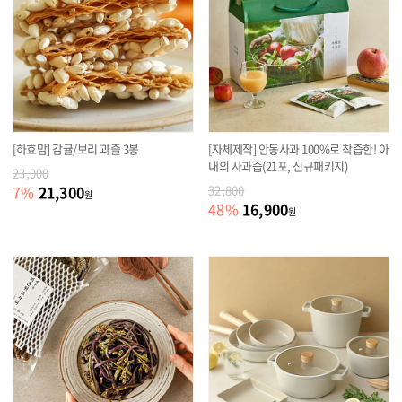
[하효맘] 감귤/보리 과즐 3봉
[자체제작] 안동사과 100%로 착즙한! 아
내의 사과즙(21포, 신규패키지)
23,000
21,300
7
%
32,800
원
16,900
48
%
원