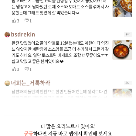
쉽고 빠르게 고급진 요리를 완성할 수 있어서 좋았어요! 저
는 냉장고에 남아있던 로제 소스와 토마토 소스를 섞어서 사
용했는데 그래도 맛있게 잘 먹었습니다☺️
3
1
bsdrekin
후기
완전 맛있었어요 끝에 약불로 12분했는데도 계란이 다 익진
느 않았지만 계란양과 소스양을 조금 더 추가해서 그런거 같
기도 하네요. 일단 토스트된 바게트와 조합 너무좋아요ㅜㅜ
쉽고 맛있고 좋은 한끼였어요❤️
3
1
너희는_거룩하라
후기
남편과의 둘만의 만찬으로 한번 만들어봤는데 생각보다 간
단하고 맛도 괜찮더라고요 맛있는요리 해줘서 고맙다는 남
편의 달콤한말도 들었네요^^
1
1
더 많은 요리노트가 있어요!
궁금
하다면 지금 바로 앱에서 확인해 보세요