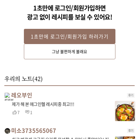
1초만에 로그인/회원가입하면
광고 없이 레시피를 보실 수 있어요!
1초만에 로그인/회원가입 하러가기
STEP 2
그냥 불편하게 볼래요
소시지는 한 입 크기로 어슷하게 썰고, 베이컨도 먹기 좋은 크기로 썰어주세요.
우리의 노트(
42
)
레오부인
후기
제가 해 본 애그인헬 레시피중 최고!!!
7
1
미소3735565067
후기