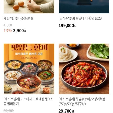
계량 믹싱볼 (옵션선택)
[공식수입원] 발뮤다 더 랜턴 L02B
199,000
4,500
원
3,900
13
%
원
[베스트셀러] 미스타셰프 육개장 등 12
[베스트셀러] 하남쭈꾸미/오징어볶음
종 골라담기
(350g/500g 3팩구성)
29,700
30,000
원