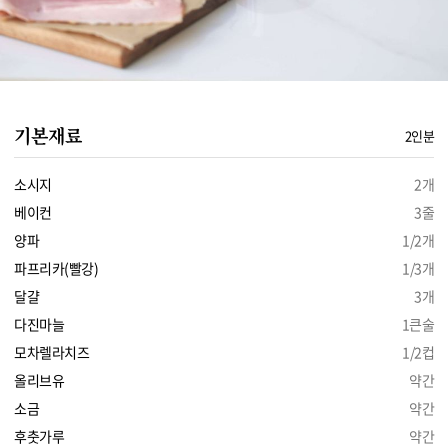
기본재료
2인분
소시지
2개
베이컨
3줄
양파
1/2개
파프리카(빨강)
1/3개
달걀
3개
다진마늘
1큰술
모차렐라치즈
1/2컵
올리브유
약간
소금
약간
후춧가루
약간