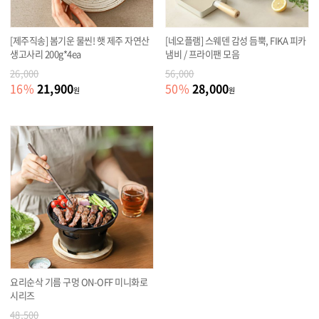
[제주직송] 봄기운 물씬! 햇 제주 자연산
[네오플램] 스웨덴 감성 듬뿍, FIKA 피카
생고사리 200g*4ea
냄비 / 프라이팬 모음
26,000
56,000
21,900
28,000
16
%
50
%
원
원
요리순삭 기름 구멍 ON-OFF 미니화로
시리즈
48,500