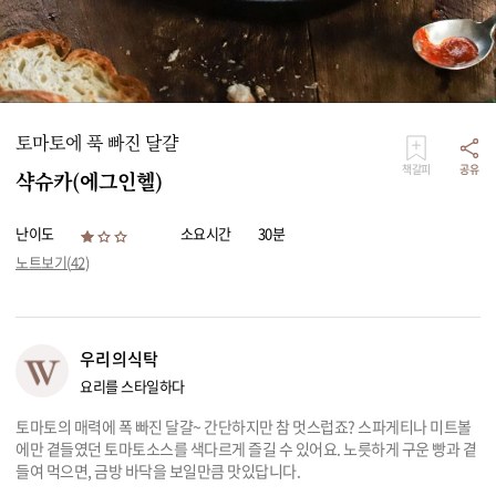
리빙
가전
토마토에 푹 빠진 달걀
책갈피
공유
샥슈카(에그인헬)
난이도
소요시간
30분
노트보기(
42
)
우리의식탁
요리를 스타일하다
토마토의 매력에 폭 빠진 달걀~ 간단하지만 참 멋스럽죠? 스파게티나 미트볼
에만 곁들였던 토마토소스를 색다르게 즐길 수 있어요. 노릇하게 구운 빵과 곁
들여 먹으면, 금방 바닥을 보일만큼 맛있답니다.