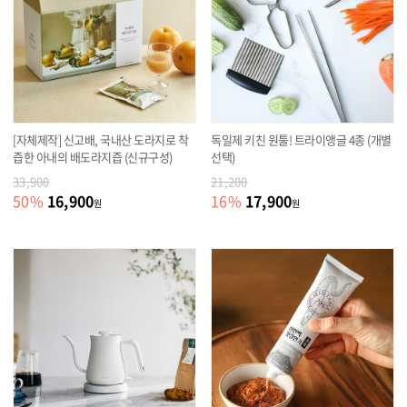
[자체제작] 신고배, 국내산 도라지로 착
독일제 키친 원툴! 트라이앵글 4종 (개별
즙한 아내의 배도라지즙 (신규구성)
선택)
33,900
21,200
16,900
17,900
50
%
16
%
원
원