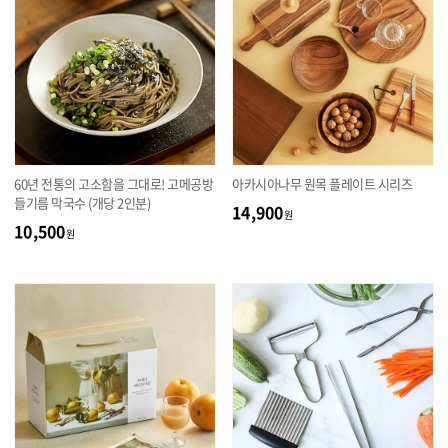
60년 전통의 고소함을 그대로! 고메공방
아카시아나무 원목 플레이트 시리즈
들기름 막국수 (개당 2인분)
14,900
원
10,500
원