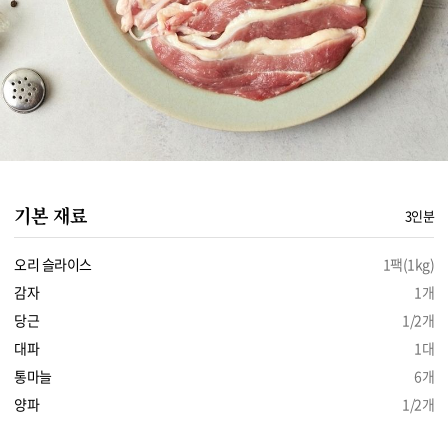
기본 재료
3인분
오리 슬라이스
1팩(1kg)
감자
1개
당근
1/2개
대파
1대
통마늘
6개
양파
1/2개