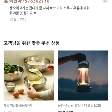
최민아7578302770
후기
생오리고기는 잡내가 좀 나서 ㅠㅠ 미리 소주나 우유에 재워
둬야할 것 같아요 ㅠ
0
1
고객님을 위한 맞춤 추천 상품
계량 믹싱볼 (옵션선택)
[공식수입원] 발뮤다 더 랜턴 L02B
4,500