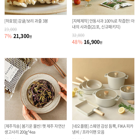
[하효맘] 감귤/보리 과즐 3봉
[자체제작] 안동사과 100%로 착즙한! 아
내의 사과즙(21포, 신규패키지)
23,000
21,300
7
%
32,800
원
16,900
48
%
원
[제주직송] 봄기운 물씬! 햇 제주 자연산
[네오플램] 스웨덴 감성 듬뿍, FIKA 피카
생고사리 200g*4ea
냄비 / 프라이팬 모음