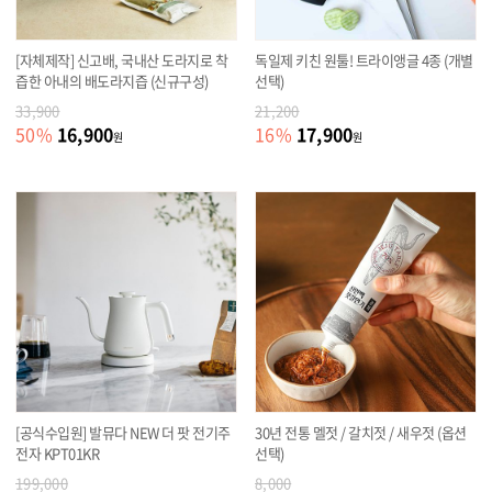
[자체제작] 신고배, 국내산 도라지로 착
독일제 키친 원툴! 트라이앵글 4종 (개별
즙한 아내의 배도라지즙 (신규구성)
선택)
33,900
21,200
16,900
17,900
50
%
16
%
원
원
[공식수입원] 발뮤다 NEW 더 팟 전기주
30년 전통 멜젓 / 갈치젓 / 새우젓 (옵션
전자 KPT01KR
선택)
199,000
8,000