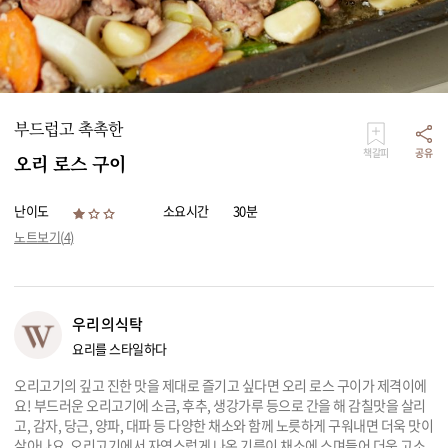
리빙
가전
부드럽고 촉촉한
책갈피
공유
오리 로스 구이
난이도
소요시간
30분
노트보기(
4
)
우리의식탁
요리를 스타일하다
오리고기의 깊고 진한 맛을 제대로 즐기고 싶다면 오리 로스 구이가 제격이에
요! 부드러운 오리고기에 소금, 후추, 생강가루 등으로 간을 해 감칠맛을 살리
고, 감자, 당근, 양파, 대파 등 다양한 채소와 함께 노릇하게 구워내면 더욱 맛이
살아나요. 오리고기에서 자연스럽게 나온 기름이 채소에 스며들어 더욱 고소