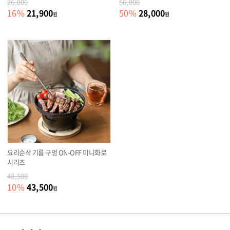
26,000
56,000
21,900
28,000
16
%
50
%
원
원
요리순삭 기름 구멍 ON-OFF 미니화로
시리즈
48,500
43,500
10
%
원