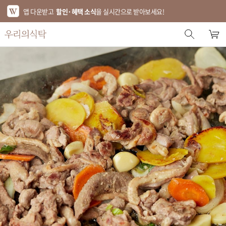
앱 다운받고
할인·혜택 소식
을 실시간으로 받아보세요!
스토어 홈
에디터 추천
한정특가
베스트
신상품
기획전
브랜드
푸드
키친