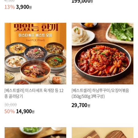
199,000
원
3,900
13
%
원
[베스트셀러] 미스타셰프 육개장 등 12
[베스트셀러] 하남쭈꾸미/오징어볶음
종 골라담기
(350g/500g 3팩구성)
29,700
30,000
원
14,900
50
%
원