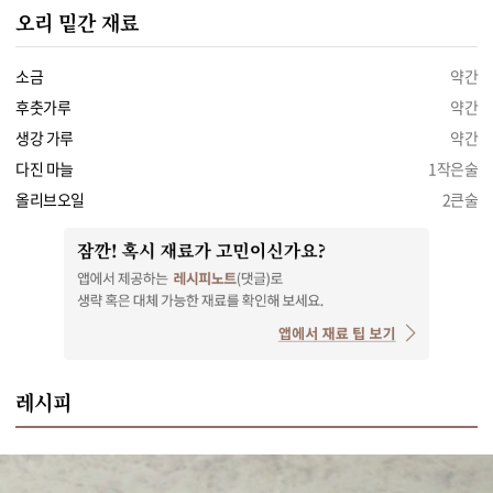
오리 밑간 재료
소금
약간
후춧가루
약간
생강 가루
약간
다진 마늘
1작은술
올리브오일
2큰술
레시피