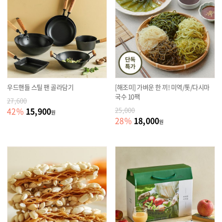
우드핸들 스틸 팬 골라담기
[해조미] 가벼운 한 끼! 미역/톳/다시마
국수 10팩
27,600
15,900
42
%
25,000
원
18,000
28
%
원