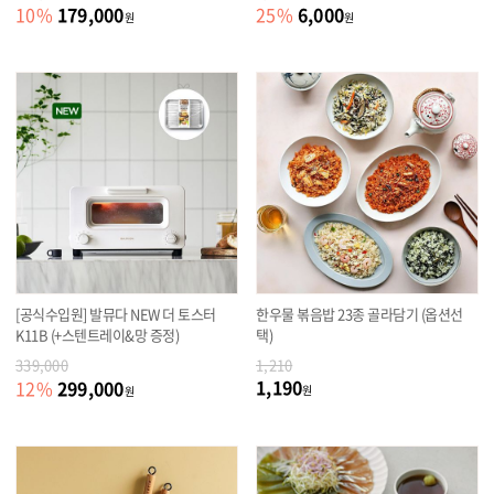
179,000
6,000
10
%
25
%
원
원
[공식수입원] 발뮤다 NEW 더 토스터
한우물 볶음밥 23종 골라담기 (옵션선
K11B (+스텐트레이&망 증정)
택)
339,000
1,210
1,190
299,000
12
%
원
원