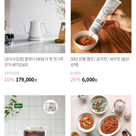
[공식수입원] 발뮤다 NEW 더 팟 전기주
30년 전통 멜젓 / 갈치젓 / 새우젓 (옵션
전자 KPT01KR
선택)
199,000
8,000
179,000
6,000
10
%
25
%
원
원