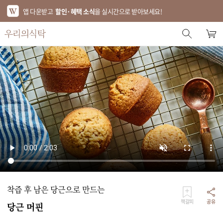
앱 다운받고
할인·혜택 소식
을 실시간으로 받아보세요!
스토어 홈
에디터 추천
한정특가
베스트
신상품
기획전
브랜드
착즙 후 남은 당근으로 만드는
푸드
책갈피
공유
당근 머핀
키친