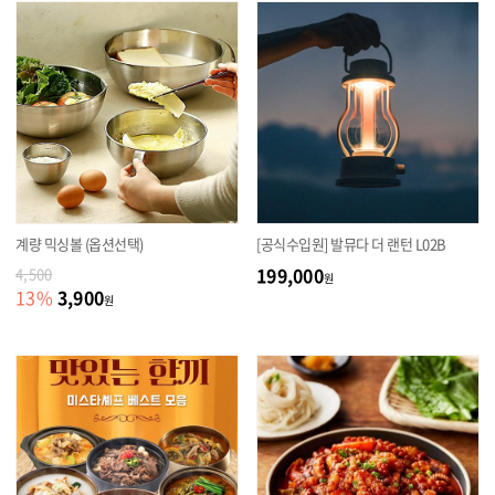
계량 믹싱볼 (옵션선택)
[공식수입원] 발뮤다 더 랜턴 L02B
199,000
4,500
원
3,900
13
%
원