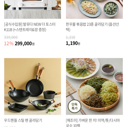
[공식수입원] 발뮤다 NEW 더 토스터
한우물 볶음밥 23종 골라담기 (옵션선
K11B (+스텐트레이&망 증정)
택)
339,000
1,210
1,190
299,000
12
%
원
원
우드핸들 스틸 팬 골라담기
[해조미] 가벼운 한 끼! 미역/톳/다시마
국수 10팩