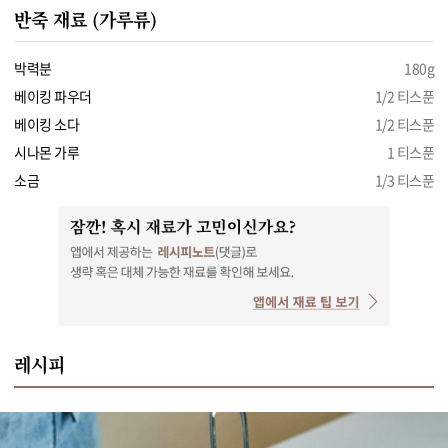
반죽 재료 (가루류)
박력분
180g
베이킹 파우더
1/2 티스푼
베이킹 소다
1/2 티스푼
시나몬 가루
1 티스푼
소금
1/3 티스푼
레시피