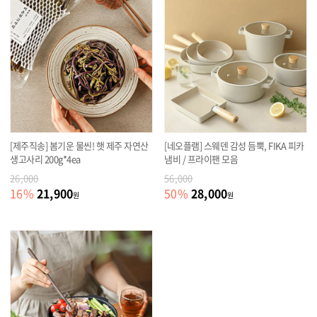
[제주직송] 봄기운 물씬! 햇 제주 자연산
[네오플램] 스웨덴 감성 듬뿍, FIKA 피카
생고사리 200g*4ea
냄비 / 프라이팬 모음
26,000
56,000
21,900
28,000
16
%
50
%
원
원