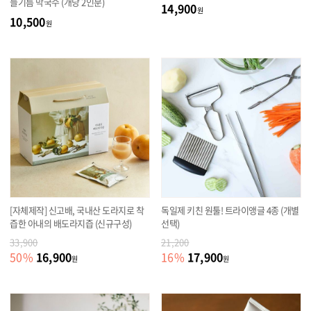
들기름 막국수 (개당 2인분)
14,900
원
10,500
원
[자체제작] 신고배, 국내산 도라지로 착
독일제 키친 원툴! 트라이앵글 4종 (개별
즙한 아내의 배도라지즙 (신규구성)
선택)
33,900
21,200
16,900
17,900
50
%
16
%
원
원