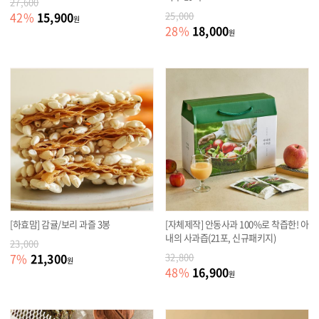
27,600
15,900
42
%
25,000
원
18,000
28
%
원
[하효맘] 감귤/보리 과즐 3봉
[자체제작] 안동사과 100%로 착즙한! 아
내의 사과즙(21포, 신규패키지)
23,000
21,300
7
%
32,800
원
16,900
48
%
원