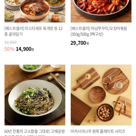
[베스트셀러] 미스타셰프 육개장 등 12
[베스트셀러] 하남쭈꾸미/오징어볶음
종 골라담기
(350g/500g 3팩구성)
29,700
30,000
원
14,900
50
%
원
60년 전통의 고소함을 그대로! 고메공방
아카시아나무 원목 플레이트 시리즈