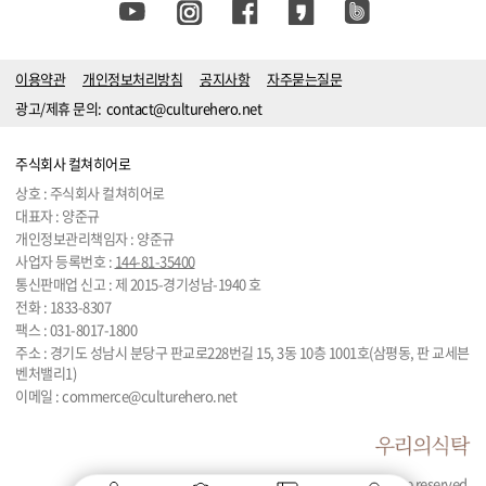
이용약관
개인정보처리방침
공지사항
자주묻는질문
광고/제휴 문의:
contact@culturehero.net
주식회사 컬쳐히어로
상호 : 주식회사 컬쳐히어로
대표자 : 양준규
개인정보관리책임자 : 양준규
사업자 등록번호 :
144-81-35400
통신판매업 신고 : 제 2015-경기성남-1940 호
전화 :
1833-8307
팩스 : 031-8017-1800
주소 : 경기도 성남시 분당구 판교로228번길 15, 3동 10층 1001호(삼평동, 판 교세븐
벤처밸리1)
이메일 :
commerce@culturehero.net
© 2024 by Culturehero. All rights are reserved.