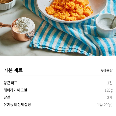
기본 재료
6개 분량
당근 퍼프
1컵
해바라기씨 오일
120g
달걀
2개
유기농 비정제 설탕
1컵(200g)