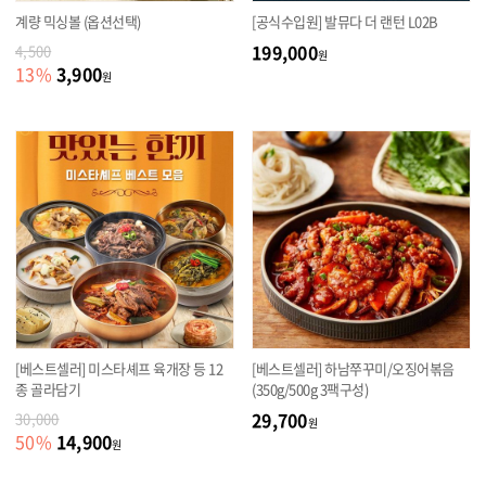
계량 믹싱볼 (옵션선택)
[공식수입원] 발뮤다 더 랜턴 L02B
199,000
4,500
원
3,900
13
%
원
[베스트셀러] 미스타셰프 육개장 등 12
[베스트셀러] 하남쭈꾸미/오징어볶음
종 골라담기
(350g/500g 3팩구성)
29,700
30,000
원
14,900
50
%
원