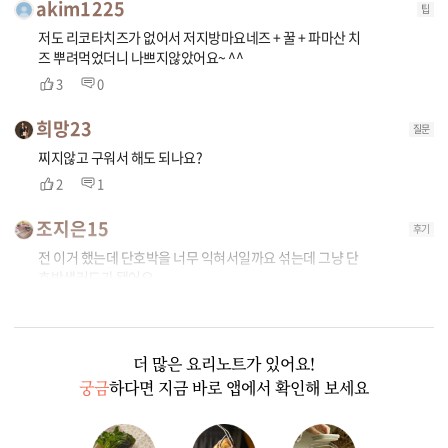
akim1225
팁
저도 리코타치즈가 없어서 저지방마요네즈 + 꿀 + 파마산 치
즈 뿌려먹었더니 나쁘지않았어요~ ^^
3
0
희망23
질문
찌지않고 구워서 해도 되나요?
2
1
조지은15
후기
전 이거 했는데 단호박을 너무 익혀서일까요 섞는데 그냥 단
호박샐러드가 됐어요
1
0
더 많은 요리노트가 있어요!
궁금
하다면 지금 바로 앱에서 확인해 보세요