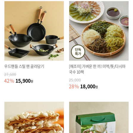
우드핸들 스틸 팬 골라담기
[해조미] 가벼운 한 끼! 미역/톳/다시마
국수 10팩
27,600
15,900
42
%
25,000
원
18,000
28
%
원