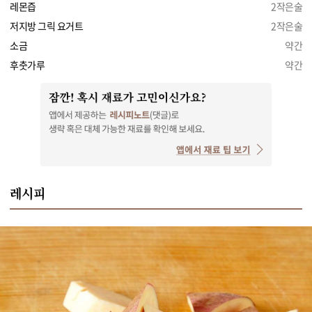
레몬즙
2작은술
저지방 그릭 요거트
2작은술
소금
약간
후춧가루
약간
레시피