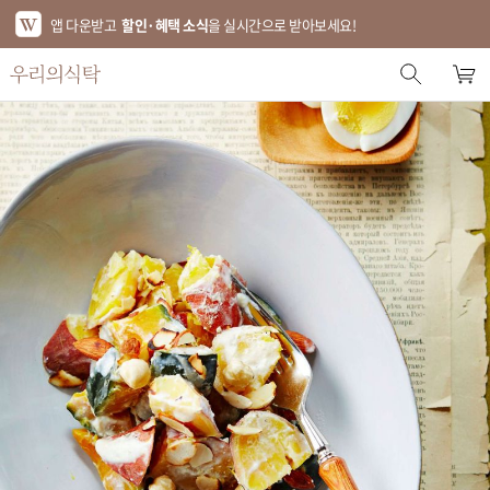
앱 다운받고
할인·혜택 소식
을 실시간으로 받아보세요!
스토어 홈
에디터 추천
한정특가
베스트
신상품
기획전
브랜드
푸드
키친