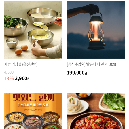
계량 믹싱볼 (옵션선택)
[공식수입원] 발뮤다 더 랜턴 L02B
199,000
4,500
원
3,900
13
%
원