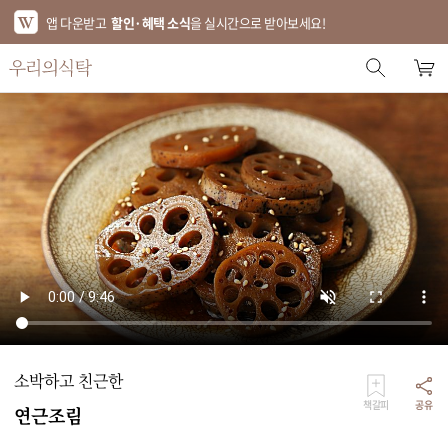
앱 다운받고
할인·혜택 소식
을 실시간으로 받아보세요!
스토어 홈
에디터 추천
한정특가
베스트
신상품
기획전
브랜드
소박하고 친근한
푸드
책갈피
공유
연근조림
키친