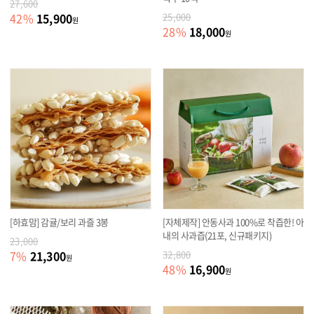
27,600
15,900
42
%
25,000
원
18,000
28
%
원
[하효맘] 감귤/보리 과즐 3봉
[자체제작] 안동사과 100%로 착즙한! 아
내의 사과즙(21포, 신규패키지)
23,000
21,300
7
%
32,800
원
16,900
48
%
원