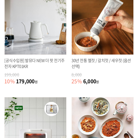
[공식수입원] 발뮤다 NEW 더 팟 전기주
30년 전통 멜젓 / 갈치젓 / 새우젓 (옵션
전자 KPT01KR
선택)
199,000
8,000
179,000
6,000
10
%
25
%
원
원