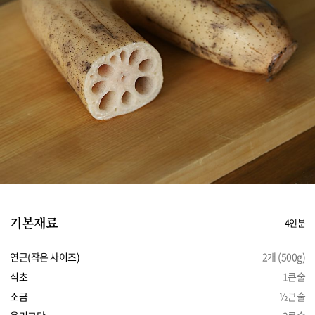
기본재료
4인분
연근(작은 사이즈)
2개 (500g)
식초
1큰술
소금
½큰술