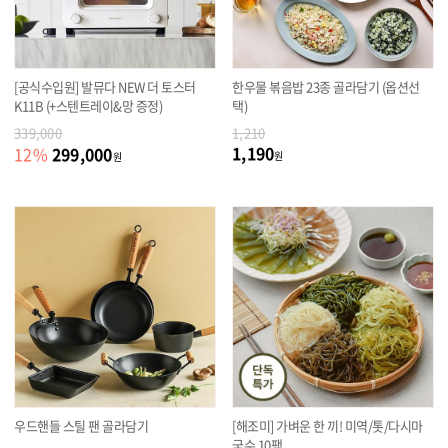
[공식수입원] 발뮤다 NEW 더 토스터
한우물 볶음밥 23종 골라담기 (옵션선
K11B (+스텐트레이&망 증정)
택)
339,000
1,210
1,190
299,000
12
%
원
원
우드핸들 스틸 팬 골라담기
[해조미] 가벼운 한 끼! 미역/톳/다시마
국수 10팩