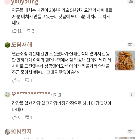
youyoung
질문
연근을 데치는 시간이 20분인가요 5분인가요?? 레시피대로
20분 데쳐서 만들고 있는데 댓글에 보니 5분 데치라고 하시
네요
11
3
도담새해
후기
연근조림 예전에 한번 도전했다가 실패한적이 있어서 한동
안 안하다가 아이가 할머니댁에서 잘 먹길래 집에와서 이 레
시피로 도전했는데 성공했어요^^ 아이가 먹을거라 양념을
조금 줄여서 했는데, 그래도 맛있어요^^
5
1
오************
비회원
팁
간장을 일반 간장 말고 간장게장 간장으로 하니 더 감칠맛이
나네요.
5
1
KIM현지
후기