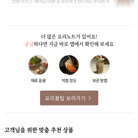
20분 데치고~했어요 60분 좀 못되게 조렸는데요 쫀득한 식
감으로 되진 않고 약간 아삭하게 됐어요 생애 첫 연근조림ㅎ
ㅇㅎ 만족합니다^^
3
2
더 많은 요리노트가 있어요!
궁금
하다면 지금 바로 앱에서 확인해 보세요
재료 응용
익힘 정도
보관 방법
요리꿀팁 보러가기
고객님을 위한 맞춤 추천 상품