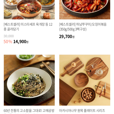
[베스트셀러] 미스타셰프 육개장 등 12
[베스트셀러] 하남쭈꾸미/오징어볶음
종 골라담기
(350g/500g 3팩구성)
29,700
30,000
원
14,900
50
%
원
60년 전통의 고소함을 그대로! 고메공방
아카시아나무 원목 플레이트 시리즈