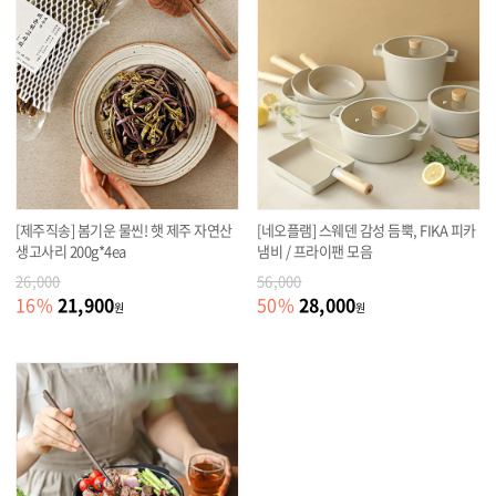
[제주직송] 봄기운 물씬! 햇 제주 자연산
[네오플램] 스웨덴 감성 듬뿍, FIKA 피카
생고사리 200g*4ea
냄비 / 프라이팬 모음
26,000
56,000
21,900
28,000
16
%
50
%
원
원