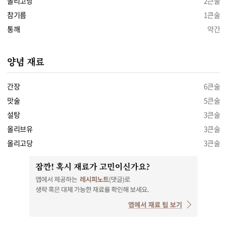
올리고당
2큰술
참기름
1큰술
통깨
약간
양념 재료
간장
6큰술
맛술
5큰술
설탕
3큰술
올리브유
3큰술
올리고당
3큰술