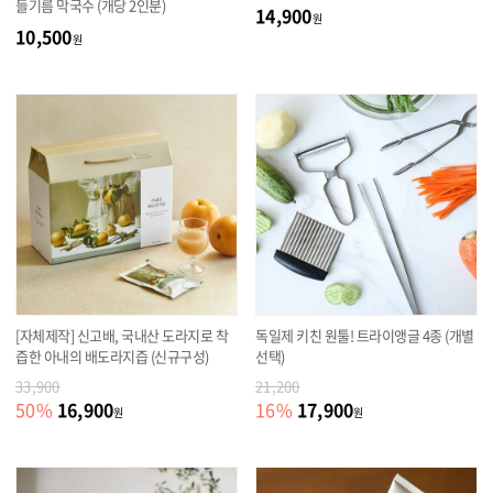
들기름 막국수 (개당 2인분)
14,900
원
10,500
원
[자체제작] 신고배, 국내산 도라지로 착
독일제 키친 원툴! 트라이앵글 4종 (개별
즙한 아내의 배도라지즙 (신규구성)
선택)
33,900
21,200
16,900
17,900
50
%
16
%
원
원