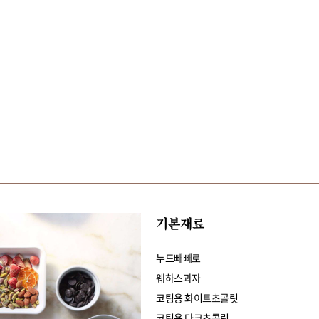
기본재료
누드빼빼로
웨하스과자
코팅용 화이트초콜릿
코팅용 다크초콜릿