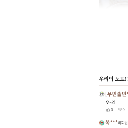
우리의 노트(
[우빈솔빈
우~와
0
0
복***
비회원