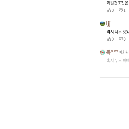
과일건조칩은 
0
1
ljj
역시 너무 맛
0
0
복***
비회원
혹시 누드 빼빼
0
1