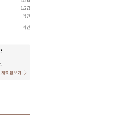
1/2컵
약간
약간