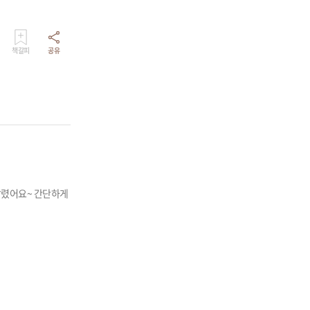
책갈피
공유
살렸어요~ 간단하게