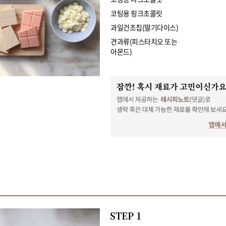
코팅용 핑크초콜릿
과일건조칩(딸기다이스)
견과류(피스타치오 또는
아몬드)
STEP 1