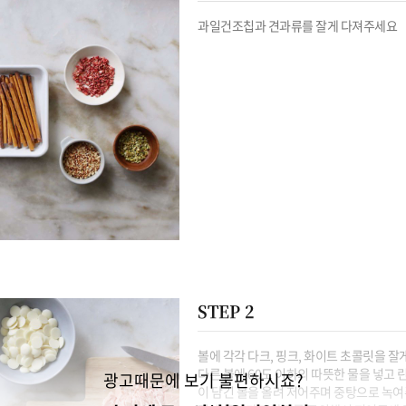
과일건조칩과 견과류를 잘게 다져주세요
STEP 2
볼에 각각 다크, 핑크, 화이트 초콜릿을 잘게
다른 볼에 60도 이하의 따뜻한 물을 넣고 린
광고때문에 보기 불편하시죠?
이 담긴 볼을 올려 저어주며 중탕으로 녹여