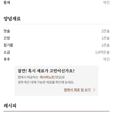
통깨
약간
양념재료
맛술
2큰술
간장
1큰술
참기름
1큰술
소금
1/4작은술
후추
약간
레시피