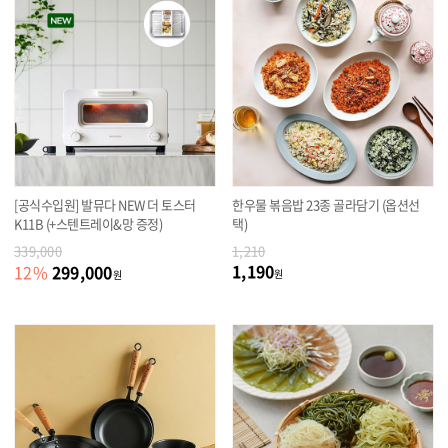
[공식수입원] 발뮤다 NEW 더 토스터
한우물 볶음밥 23종 골라담기 (옵션선
K11B (+스텐트레이&망 증정)
택)
339,000
1,210
1,190
299,000
12
%
원
원