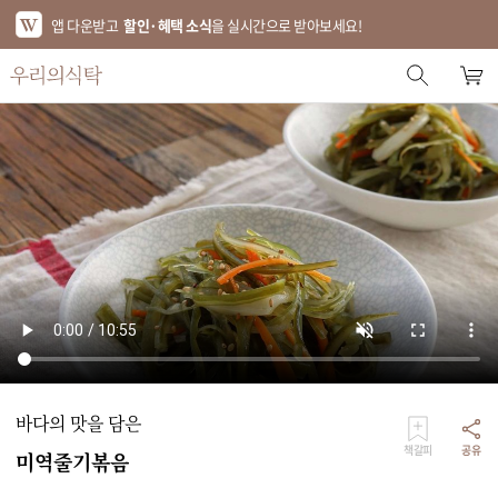
앱 다운받고
할인·혜택 소식
을 실시간으로 받아보세요!
스토어 홈
에디터 추천
한정특가
베스트
신상품
기획전
브랜드
바다의 맛을 담은
푸드
책갈피
공유
미역줄기볶음
키친