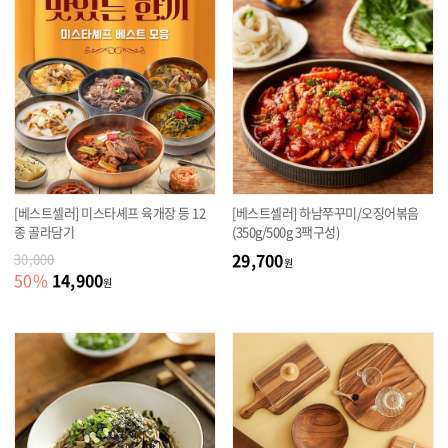
[베스트셀러] 미스타셰프 육개장 등 12
[베스트셀러] 하남쭈꾸미/오징어볶음
종 골라담기
(350g/500g 3팩구성)
29,700
30,000
원
14,900
50
%
원