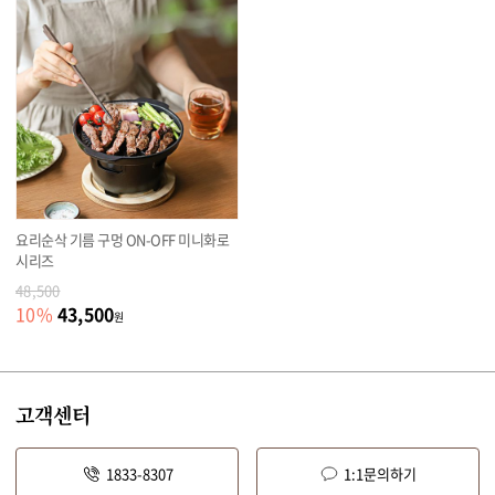
요리순삭 기름 구멍 ON-OFF 미니화로
시리즈
48,500
43,500
10
%
원
고객센터
1833-8307
1:1문의하기