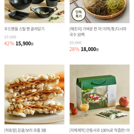
우드핸들 스틸 팬 골라담기
[해조미] 가벼운 한 끼! 미역/톳/다시마
국수 10팩
27,600
15,900
42
%
25,000
원
18,000
28
%
원
[하효맘] 감귤/보리 과즐 3봉
[자체제작] 안동사과 100%로 착즙한! 아