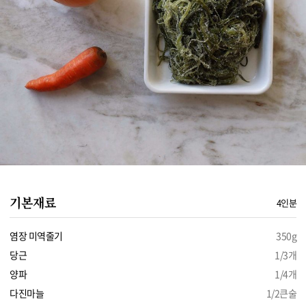
기본재료
4인분
염장 미역줄기
350g
당근
1/3개
양파
1/4개
다진마늘
1/2큰술