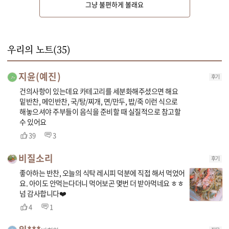
그냥 불편하게 볼래요
미역줄기는 6센치 길이로 먹기좋게 자르고, 굵은 줄기는 손으로 찢어주세요. 
당근과 양파는 곱게 채를 썰어주세요.
우리의 노트(
35
)
지윤(예진)
후기
건의사항이 있는데요 카테고리를 세분화해주셨으면 해요
밑반찬, 메인반찬, 국/탕/찌개, 면/만두, 밥/죽 이런 식으로
해놓으셔야 주부들이 음식을 준비할 때 실질적으로 참고할
수 있어요
39
3
비질소리
후기
좋아하는 반찬, 오늘의 식탁 레시피 덕분에 직접 해서 먹었어
요. 아이도 안먹는다더니 먹어보곤 몇번 더 받아먹네요 ㅎㅎ
넘 감사합니다❤️
4
1