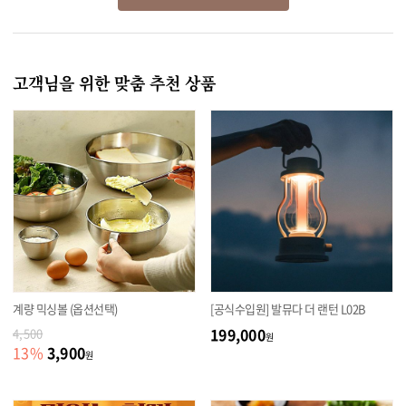
고객님을 위한 맞춤 추천 상품
계량 믹싱볼 (옵션선택)
[공식수입원] 발뮤다 더 랜턴 L02B
199,000
4,500
원
3,900
13
%
원