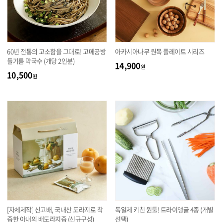
60년 전통의 고소함을 그대로! 고메공방
아카시아나무 원목 플레이트 시리즈
들기름 막국수 (개당 2인분)
14,900
원
10,500
원
[자체제작] 신고배, 국내산 도라지로 착
독일제 키친 원툴! 트라이앵글 4종 (개별
즙한 아내의 배도라지즙 (신규구성)
선택)