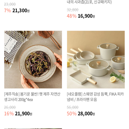
내의 사과즙(21포, 신규패키지)
23,000
21,300
7
%
32,800
원
16,900
48
%
원
[제주직송] 봄기운 물씬! 햇 제주 자연산
[네오플램] 스웨덴 감성 듬뿍, FIKA 피카
생고사리 200g*4ea
냄비 / 프라이팬 모음
26,000
56,000
21,900
28,000
16
%
50
%
원
원