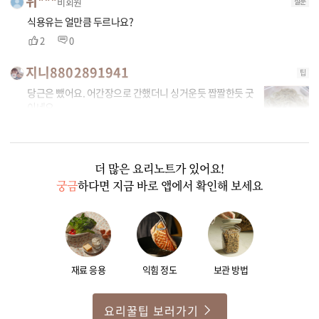
위***
비회원
질문
식용유는 얼만큼 두르나요?
2
0
지니8802891941
팁
당근은 뺐어요. 어간장으로 간했더니 싱거운듯 짭짤한듯 굿
이네요
2
1
더 많은 요리노트가 있어요!
궁금
하다면 지금 바로 앱에서 확인해 보세요
재료 응용
익힘 정도
보관 방법
요리꿀팁 보러가기