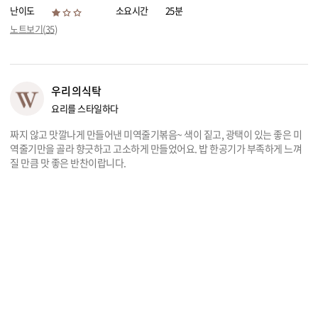
난이도
소요시간
25분
리빙
노트보기(
35
)
가전
우리의식탁
요리를 스타일하다
짜지 않고 맛깔나게 만들어낸 미역줄기볶음~ 색이 짙고, 광택이 있는 좋은 미
역줄기만을 골라 향긋하고 고소하게 만들었어요. 밥 한공기가 부족하게 느껴
질 만큼 맛 좋은 반찬이랍니다.