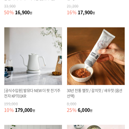
33,900
21,200
16,900
17,900
50
%
16
%
원
원
[공식수입원] 발뮤다 NEW 더 팟 전기주
30년 전통 멜젓 / 갈치젓 / 새우젓 (옵션
전자 KPT01KR
선택)
199,000
8,000
179,000
6,000
10
%
25
%
원
원