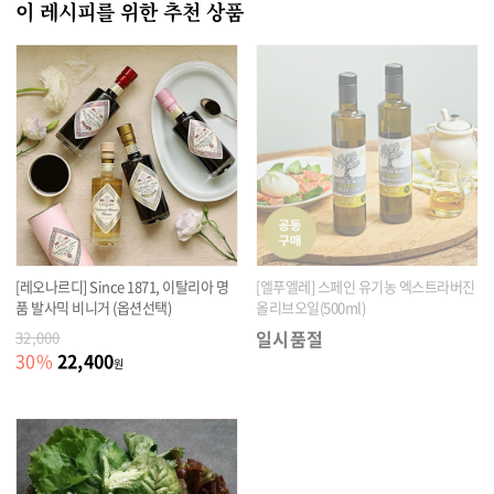
이 레시피를 위한 추천 상품
[레오나르디] Since 1871, 이탈리아 명
[엘푸엘레] 스페인 유기농 엑스트라버진
품 발사믹 비니거 (옵션선택)
올리브오일(500ml)
일시품절
32,000
22,400
30
%
원