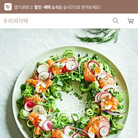
앱 다운받고
할인·혜택 소식
을 실시간으로 받아보세요!
스토어 홈
에디터 추천
한정특가
베스트
신상품
기획전
브랜드
푸드
키친