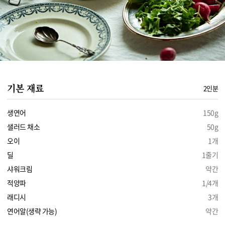
기본 재료
2인분
생연어
150g
샐러드 채소
50g
오이
1개
딜
1줄기
샤워크림
약간
적양파
1/4개
래디시
3개
연어알(생략 가능)
약간