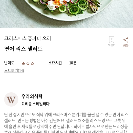
리빙
가전
크리스마스 홈파티 요리
책갈피
공유
연어 리스 샐러드
난이도
소요시간
10분
노트보기(
14
)
우리의식탁
요리를 스타일하다
단 한 접시만으로도 식탁 위에 크리스마스 분위기를 물씬 낼 수 있는 연어 리스
샐러드! 만드는 방법은 아주 간단해요. 샐러드 채소를 리스 모양으로 그릇 위
에 올린 후 재료들로 장식해 주면 된답니다. 화이트 발사믹으로 만든 드레싱을
뿌려 상큼하고 깊은 풍미를 더하면 완성이에요. 어여쁜 색감을 그대로 유지할