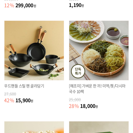
1,190
299,000
12
%
원
원
우드핸들 스틸 팬 골라담기
[해조미] 가벼운 한 끼! 미역/톳/다시마
국수 10팩
27,600
15,900
42
%
25,000
원
18,000
28
%
원