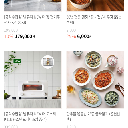
[공식수입원] 발뮤다 NEW 더 팟 전기주
30년 전통 멜젓 / 갈치젓 / 새우젓 (옵션
전자 KPT01KR
선택)
199,000
8,000
179,000
6,000
10
%
25
%
원
원
[공식수입원] 발뮤다 NEW 더 토스터
한우물 볶음밥 23종 골라담기 (옵션선
K11B (+스텐트레이&망 증정)
택)
339,000
1,210