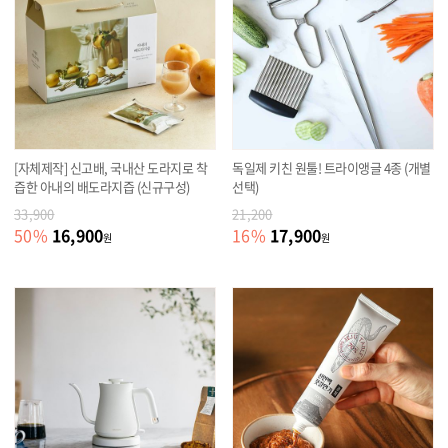
[자체제작] 신고배, 국내산 도라지로 착
독일제 키친 원툴! 트라이앵글 4종 (개별
즙한 아내의 배도라지즙 (신규구성)
선택)
33,900
21,200
16,900
17,900
50
%
16
%
원
원