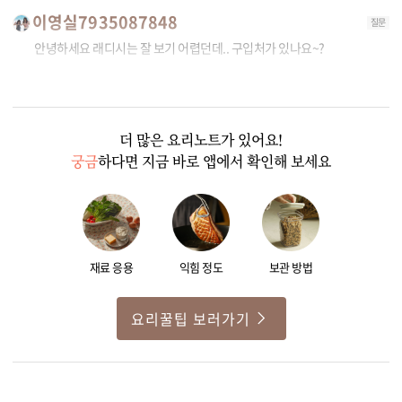
이영실7935087848
질문
안녕하세요 래디시는 잘 보기 어렵던데.. 구입처가 있나요~?
0
2
더 많은 요리노트가 있어요!
궁금
하다면 지금 바로 앱에서 확인해 보세요
재료 응용
익힘 정도
보관 방법
요리꿀팁 보러가기