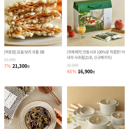
[하효맘] 감귤/보리 과즐 3봉
[자체제작] 안동사과 100%로 착즙한! 아
내의 사과즙(21포, 신규패키지)
23,000
21,300
7
%
32,800
원
16,900
48
%
원