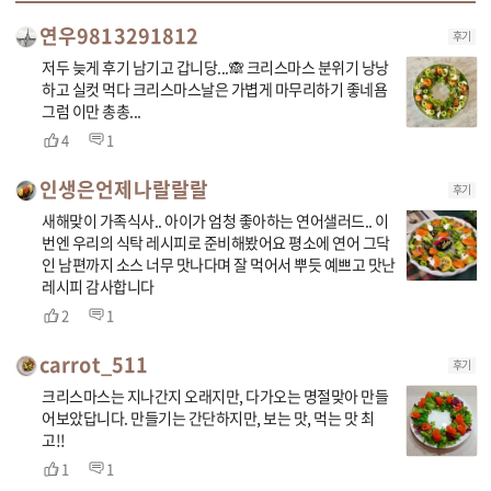
연우9813291812
후기
저두 늦게 후기 남기고 갑니당...🙈 크리스마스 분위기 낭낭
하고 실컷 먹다 크리스마스날은 가볍게 마무리하기 좋네욤
그럼 이만 총총...
4
1
인생은언제나랄랄랄
후기
새해맞이 가족식사.. 아이가 엄청 좋아하는 연어샐러드.. 이
번엔 우리의 식탁 레시피로 준비해봤어요 평소에 연어 그닥
인 남편까지 소스 너무 맛나다며 잘 먹어서 뿌듯 예쁘고 맛난
레시피 감사합니다
2
1
carrot_511
후기
크리스마스는 지나간지 오래지만, 다가오는 명절맞아 만들
어보았답니다. 만들기는 간단하지만, 보는 맛, 먹는 맛 최
고!!
1
1