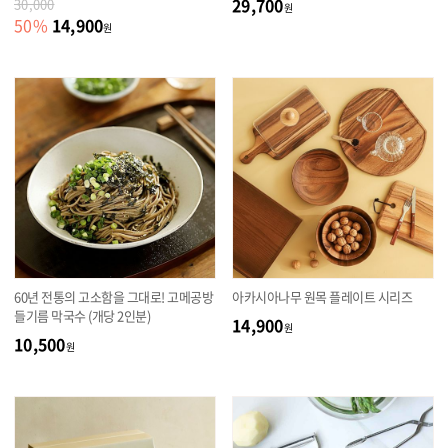
29,700
30,000
원
14,900
50
%
원
60년 전통의 고소함을 그대로! 고메공방
아카시아나무 원목 플레이트 시리즈
들기름 막국수 (개당 2인분)
14,900
원
10,500
원