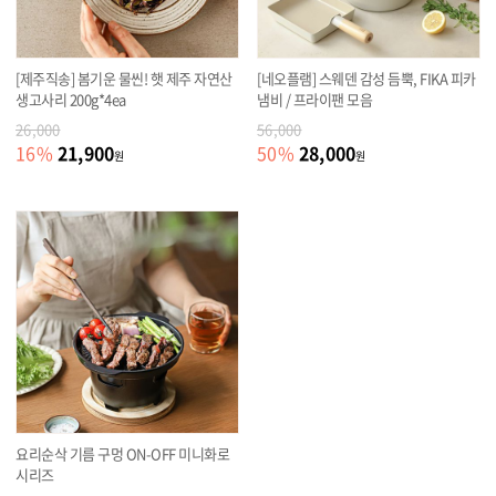
[제주직송] 봄기운 물씬! 햇 제주 자연산
[네오플램] 스웨덴 감성 듬뿍, FIKA 피카
생고사리 200g*4ea
냄비 / 프라이팬 모음
26,000
56,000
21,900
28,000
16
%
50
%
원
원
요리순삭 기름 구멍 ON-OFF 미니화로
시리즈