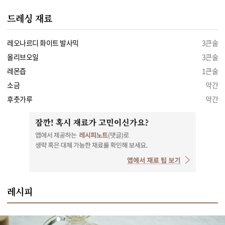
드레싱 재료
레오나르디 화이트 발사믹
3큰술
올리브오일
3큰술
레몬즙
1큰술
소금
약간
후춧가루
약간
레시피