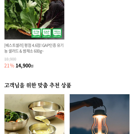
[베스트셀러] 평점 4.6점! GAP인증 유기
농 샐러드 & 쌈채소 600g~
18,900
14,900
21
%
원
고객님을 위한 맞춤 추천 상품