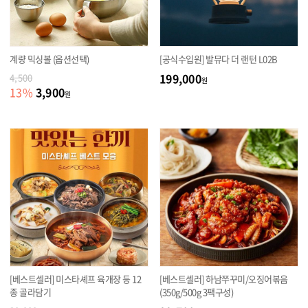
계량 믹싱볼 (옵션선택)
[공식수입원] 발뮤다 더 랜턴 L02B
199,000
4,500
원
3,900
13
%
원
[베스트셀러] 미스타셰프 육개장 등 12
[베스트셀러] 하남쭈꾸미/오징어볶음
종 골라담기
(350g/500g 3팩구성)