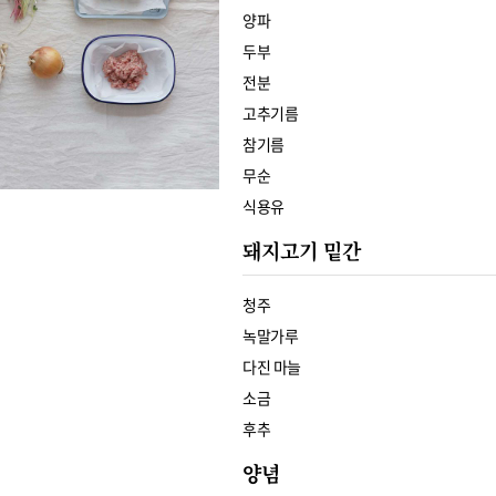
양파
두부
전분
고추기름
참기름
무순
식용유
돼지고기 밑간
청주
녹말가루
다진 마늘
소금
후추
양념