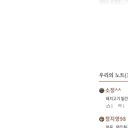
우리의 노트(
소정^^
돼지고기 밑간
1
1
정지영98
와우.. 약간 