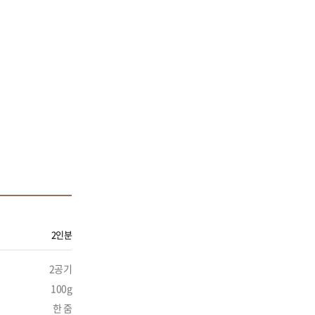
2인분
2공기
100g
한 줌