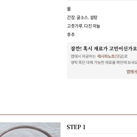
물
간장. 굴소스. 설탕
고춧가루. 다진 마늘
후추
STEP 1