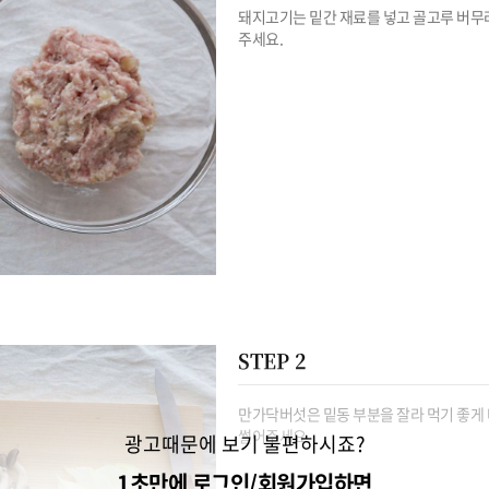
돼지고기는 밑간 재료를 넣고 골고루 버무려
주세요.
STEP 2
만가닥버섯은 밑동 부분을 잘라 먹기 좋게 
썰어주세요.
광고때문에 보기 불편하시죠?
1초만에 로그인/회원가입하면