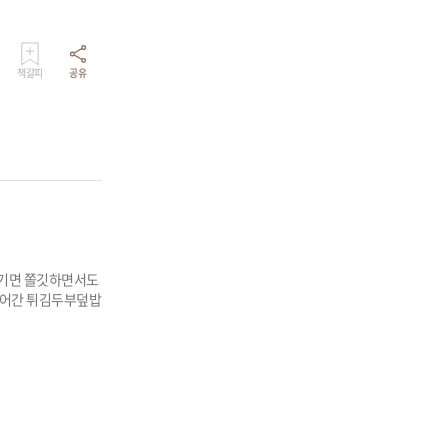
책갈피
공유
튀기면 쫄깃하면서도
들어간 튀김두부덮밥