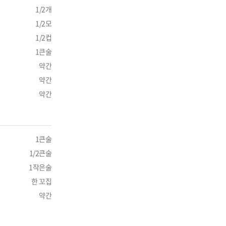
1/2개
1/2모
1/2컵
1큰술
약간
약간
약간
1큰술
1/2큰술
1작은술
한 꼬집
약간