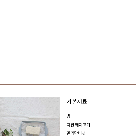
기본재료
밥
다진 돼지고기
만가닥버섯