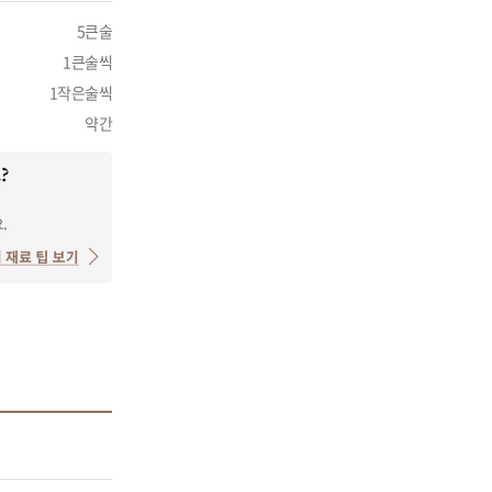
5큰술
1큰술씩
1작은술씩
약간